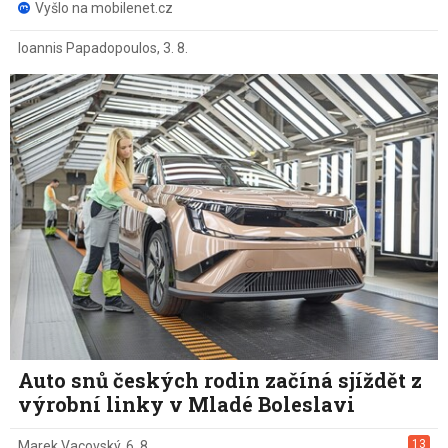
Vyšlo na mobilenet.cz
Ioannis Papadopoulos
,
3. 8.
Auto snů českých rodin začíná sjíždět z
výrobní linky v Mladé Boleslavi
13
Marek Vacovský
,
6. 8.