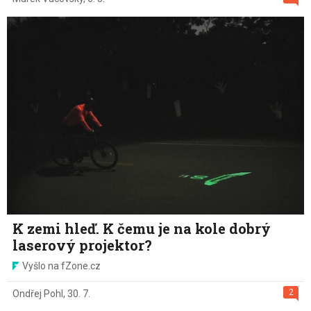
K zemi hleď. K čemu je na kole dobrý
laserový projektor?
Vyšlo na fZone.cz
2
Ondřej Pohl
,
30. 7.