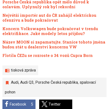
Porsche Česká republika opět mělo důvod k
oslavám. Uplynulý rok byl rekordní
Největší importér aut do ČR zahájil elektrickou
ofenzívu a bude pokračovat
Koncern Volkswagen bude pokračovat v trendu
elektrifikace. Jaké modely letos přijdou?
Název MOON si zapamatujte. Stanice tohoto jména
budou stát u dealerství koncernu VW
Flotila ČEZu se rozroste o 34 vozů Cupra Born
tisková zpráva
Audi
,
Audi Q3
,
Porsche Česká republika
,
spalovací
pohon
Facebook
5
Twitter