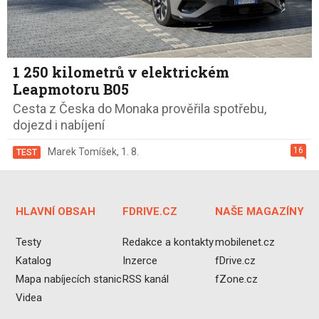
1 250 kilometrů v elektrickém
Leapmotoru B05
Cesta z Česka do Monaka prověřila spotřebu,
dojezd i nabíjení
16
Marek Tomíšek
,
1. 8.
TEST
HLAVNÍ OBSAH
FDRIVE.CZ
NAŠE MAGAZÍNY
Testy
Redakce a kontakty
mobilenet.cz
Katalog
Inzerce
fDrive.cz
Mapa nabíjecích stanic
RSS kanál
fZone.cz
Videa