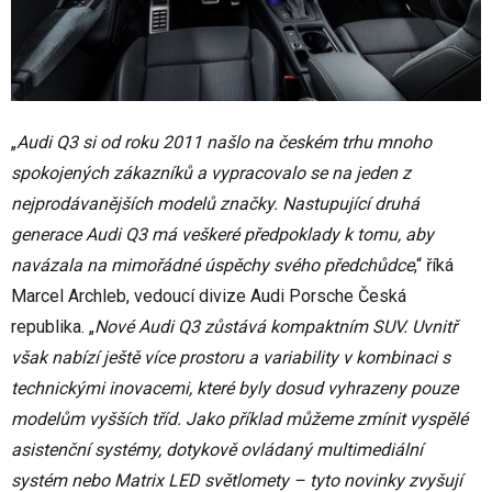
„
Audi Q3 si od roku 2011 našlo na českém trhu mnoho
spokojených zákazníků a vypracovalo se na jeden z
nejprodávanějších modelů značky. Nastupující druhá
generace Audi Q3 má veškeré předpoklady k tomu, aby
navázala na mimořádné úspěchy svého předchůdce
,“ říká
Marcel Archleb, vedoucí divize Audi Porsche Česká
republika. „
Nové Audi Q3 zůstává kompaktním SUV. Uvnitř
však nabízí ještě více prostoru a variability v kombinaci s
technickými inovacemi, které byly dosud vyhrazeny pouze
modelům vyšších tříd. Jako příklad můžeme zmínit vyspělé
asistenční systémy, dotykově ovládaný multimediální
systém nebo Matrix LED světlomety – tyto novinky zvyšují