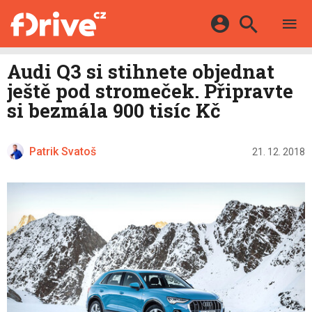
TESTY
ELEKTROMOBILY
Přihlášení a registrace pomocí:
Audi Q3 si stihnete objednat
HYBRIDY
KATALOG
ještě pod stromeček. Připravte
E-MOTORSPORT
Facebook
Google
MAPA STANIC
si bezmála 900 tisíc Kč
OSTATNÍ
VIDEA
Twitter
Apple
Microsoft
SERIÁLY
DALŠÍ
Patrik Svatoš
21. 12. 2018