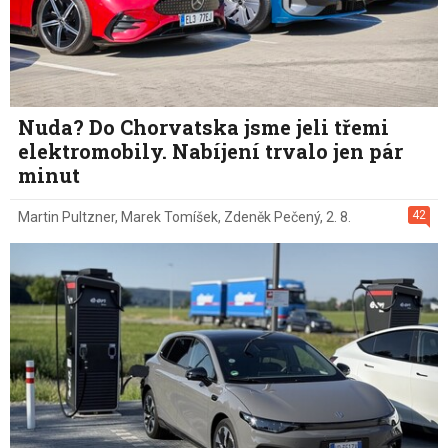
Nuda? Do Chorvatska jsme jeli třemi
elektromobily. Nabíjení trvalo jen pár
minut
42
Martin Pultzner
,
Marek Tomíšek
,
Zdeněk Pečený
,
2. 8.