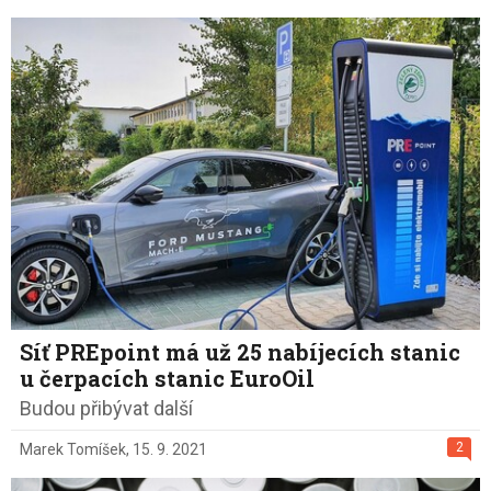
Síť PREpoint má už 25 nabíjecích stanic
u čerpacích stanic EuroOil
Budou přibývat další
2
Marek Tomíšek
,
15. 9. 2021