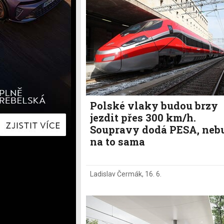
Hyundai
Hyundai
Kia
Kia
Mercedes-Benz
Lexus
Peugeot
Mercede
Renault
Renault
Škoda
Škoda
Tesla
Toyota
Volkswagen
Volkswa
Ostatní
Volvo
Ostatní
Polské vlaky budou brzy
jezdit přes 300 km/h.
Soupravy dodá PESA, neb
na to sama
Ladislav Čermák
,
16. 6.