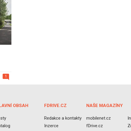
1
LAVNÍ OBSAH
FDRIVE.CZ
NAŠE MAGAZÍNY
sty
Redakce a kontakty
mobilenet.cz
I
talog
Inzerce
fDrive.cz
Z