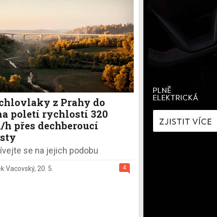
í
Zaostřeno na spotřebu
fNews
nologie
Nabíjíme elektromobil
a
Technologie v autech
ecí
Historie elektromobilů
y
chlovlaky z Prahy do
a poletí rychlostí 320
/h přes dechberoucí
sty
ívejte se na jejich podobu
4
k Vacovský
,
20. 5.