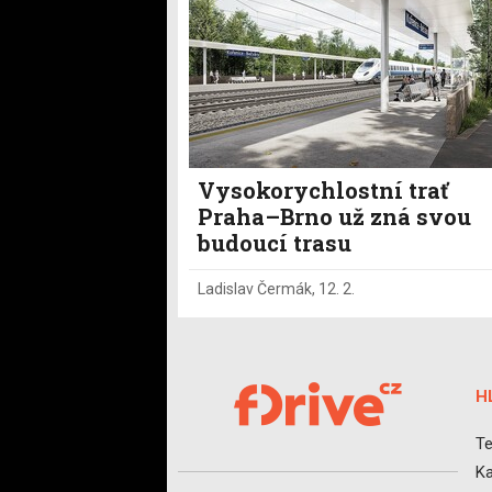
Vysokorychlostní trať
Praha–Brno už zná svou
budoucí trasu
Ladislav Čermák
,
12. 2.
H
Te
Ka