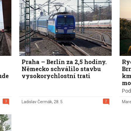
Eco-Rally
Autonomní řízen
Ostatní
Carsharing
Systémy a tech
s-Benz
Veřejná doprav
Nabíjení a nabíj
stanice
Redakční článk
gen
Ostatní
Praha – Berlín za 2,5 hodiny.
Ry
Německo schválilo stavbu
Brn
ude
vysokorychlostní trati
km
mo
Pod
3
2
Ladislav Čermák
,
28. 5.
Mare