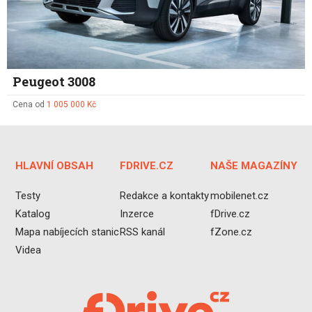
Peugeot 3008
Cena od
1 005 000 Kč
HLAVNÍ OBSAH
FDRIVE.CZ
NAŠE MAGAZÍNY
Testy
Redakce a kontakty
mobilenet.cz
Katalog
Inzerce
fDrive.cz
Mapa nabíjecích stanic
RSS kanál
fZone.cz
Videa