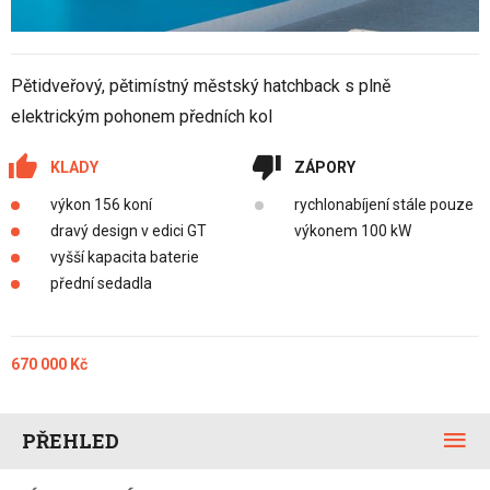
Pětidveřový, pětimístný městský hatchback s plně
elektrickým pohonem předních kol
KLADY
ZÁPORY
výkon 156 koní
rychlonabíjení stále pouze
dravý design v edici GT
výkonem 100 kW
vyšší kapacita baterie
přední sedadla
670 000 Kč
PŘEHLED