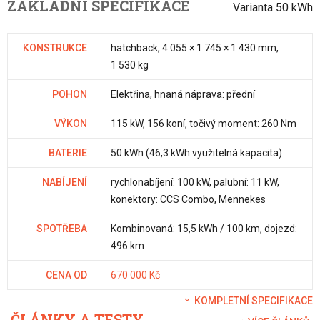
ZÁKLADNÍ SPECIFIKACE
Varianta 50 kWh
KONSTRUKCE
hatchback, 4 055 × 1 745 × 1 430 mm,
1 530 kg
POHON
Elektřina, hnaná náprava: přední
VÝKON
115 kW, 156 koní, točivý moment: 260 Nm
BATERIE
50 kWh (46,3 kWh využitelná kapacita)
NABÍJENÍ
rychlonabíjení: 100 kW, palubní: 11 kW,
konektory: CCS Combo, Mennekes
SPOTŘEBA
Kombinovaná: 15,5 kWh / 100 km, dojezd:
496 km
CENA OD
670 000 Kč
KOMPLETNÍ SPECIFIKACE
ČLÁNKY A TESTY