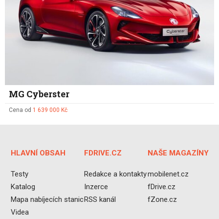
MG Cyberster
Cena od
1 639 000 Kč
HLAVNÍ OBSAH
FDRIVE.CZ
NAŠE MAGAZÍNY
Testy
Redakce a kontakty
mobilenet.cz
Katalog
Inzerce
fDrive.cz
Mapa nabíjecích stanic
RSS kanál
fZone.cz
Videa