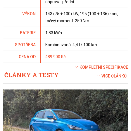
náprava: přední
VÝKON
143 (75 + 100) kW, 195 (100 + 136) koní,
točivý moment: 250 Nm
BATERIE
1,83 kWh
SPOTŘEBA
Kombinovaná: 4,4 l / 100 km
CENA OD
489 900 Kč
KOMPLETNÍ SPECIFIKACE
ČLÁNKY A TESTY
VÍCE ČLÁNKŮ