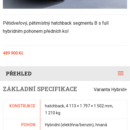
Pětidveřový, pětimístný hatchback segmentu B s full
hybridním pohonem předních kol
489 900 Kč
PŘEHLED
ZÁKLADNÍ SPECIFIKACE
Varianta Hybrid+
KONSTRUKCE
hatchback, 4 113 × 1 797 × 1 502 mm,
1 210 kg
POHON
Hybridní (elektřina/benzin), hnaná