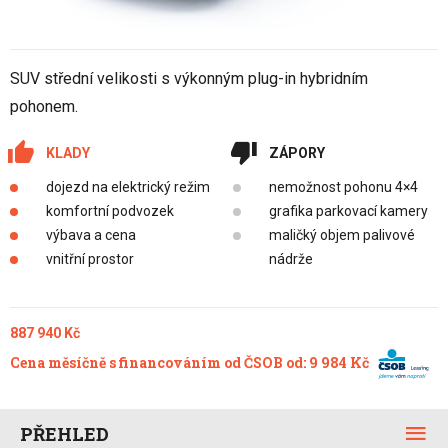
SUV střední velikosti s výkonným plug-in hybridním
pohonem.
KLADY
ZÁPORY
dojezd na elektrický režim
nemožnost pohonu 4×4
komfortní podvozek
grafika parkovací kamery
výbava a cena
maličký objem palivové
vnitřní prostor
nádrže
887 940 Kč
Cena měsíčně s financováním od ČSOB od: 9 984 Kč
PŘEHLED