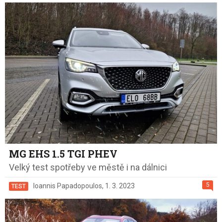
MG EHS 1.5 TGI PHEV
Velký test spotřeby ve městě i na dálnici
5
Ioannis Papadopoulos
,
1. 3. 2023
TEST