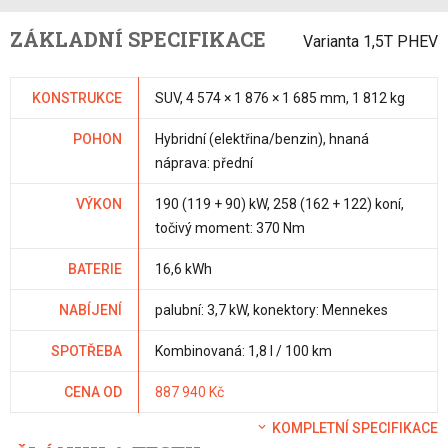
ZÁKLADNÍ SPECIFIKACE
Varianta 1,5T PHEV
KONSTRUKCE
SUV, 4 574 × 1 876 × 1 685 mm, 1 812 kg
POHON
Hybridní (elektřina/benzin), hnaná
náprava: přední
VÝKON
190 (119 + 90) kW, 258 (162 + 122) koní,
točivý moment: 370 Nm
BATERIE
16,6 kWh
NABÍJENÍ
palubní: 3,7 kW, konektory: Mennekes
SPOTŘEBA
Kombinovaná: 1,8 l / 100 km
CENA OD
887 940 Kč
KOMPLETNÍ SPECIFIKACE