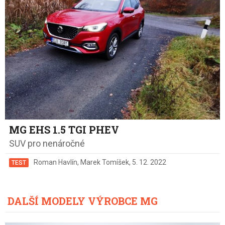
MG EHS 1.5 TGI PHEV
SUV pro nenáročné
Roman Havlín
,
Marek Tomíšek
,
5. 12. 2022
TEST
DALŠÍ MODELY VÝROBCE MG