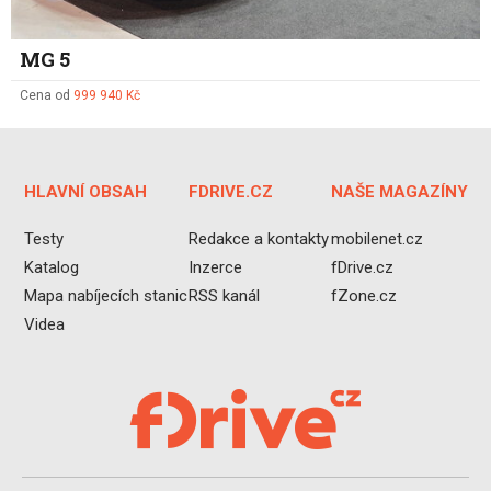
MG 5
Cena od
999 940 Kč
HLAVNÍ OBSAH
FDRIVE.CZ
NAŠE MAGAZÍNY
Testy
Redakce a kontakty
mobilenet.cz
Katalog
Inzerce
fDrive.cz
Mapa nabíjecích stanic
RSS kanál
fZone.cz
Videa