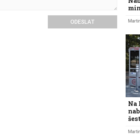
Nab
min
Marti
ODESLAT
Na 
nab
šes
Marti