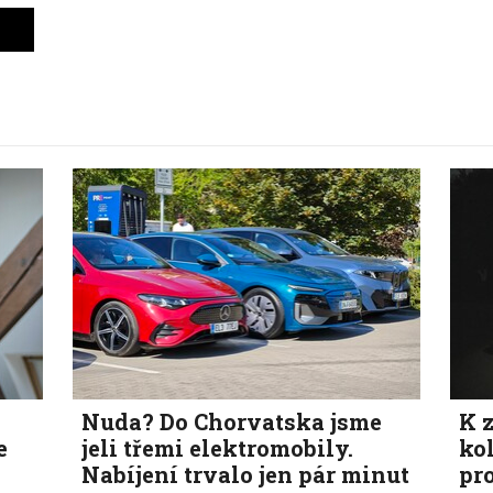
Nuda? Do Chorvatska jsme
K z
e
jeli třemi elektromobily.
ko
Nabíjení trvalo jen pár minut
pr