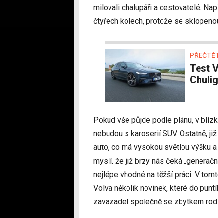
milovali chalupáři a cestovatelé. Na
čtyřech kolech, protože se sklopenou
PŘEČTĚT
Test Volvo V90 T8 Recharge AWD (2022) –
Chulig
Pokud vše půjde podle plánu, v blíz
nebudou s karoserií SUV. Ostatně, ji
auto, co má vysokou světlou výšku a
myslí, že již brzy nás čeká „generač
nejlépe vhodné na těžší práci. V tomt
Volva několik novinek, které do punt
zavazadel společně se zbytkem rodi