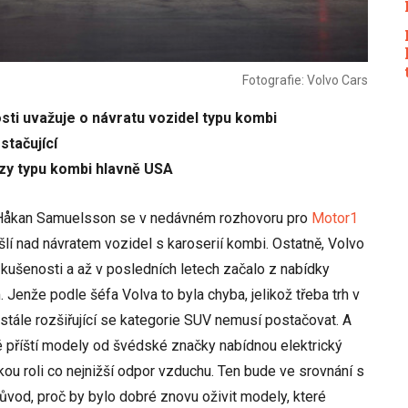
Fotografie: Volvo Cars
osti uvažuje o návratu vozidel typu kombi
stačující
ozy typu kombi hlavně USA
o Håkan Samuelsson se v nedávném rozhovoru pro
Motor1
šlí nad návratem vozidel s karoserií kombi. Ostatně, Volvo
kušenosti a až v posledních letech začalo z nabídky
Jenže podle šéfa Volva to byla chyba, jelikož třeba trh v
 stále rozšiřující se kategorie SUV nemusí postačovat. A
é příští modely od švédské značky nabídnou elektrický
kou roli co nejnižší odpor vzduchu. Ten bude ve srovnání s
ůvod, proč by bylo dobré znovu oživit modely, které