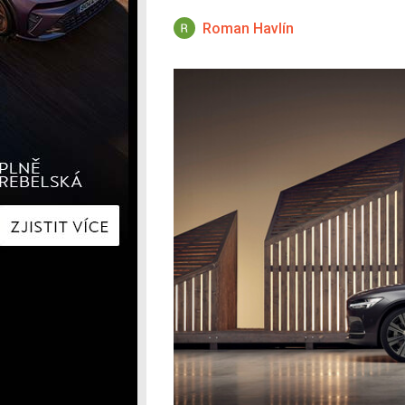
Hyundai
Hyundai
Kia
Kia
Roman Havlín
Mercedes-Benz
Lexus
Peugeot
Mercede
Renault
Renault
Škoda
Škoda
Tesla
Toyota
Volkswagen
Volkswa
Ostatní
Volvo
Ostatní