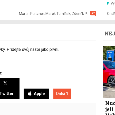
Vy
42
Martin Pultzner
,
Marek Tomíšek
,
Zdeněk Pečený
,
2. 8.
Ondř
NEJ
y. Přidejte svůj názor jako první.
t:
Twitter
Apple
Další
1
Nud
jel