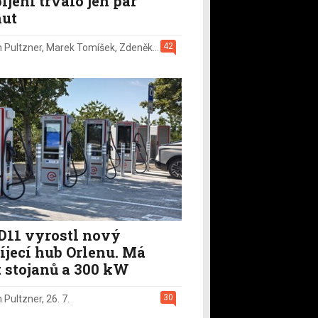
íjení trvalo jen pár
ut
42
n Pultzner
,
Marek Tomíšek
,
Zdeněk Pečený
,
2. 8.
D11 vyrostl nový
íjecí hub Orlenu. Má
t stojanů a 300 kW
30
n Pultzner
,
26. 7.