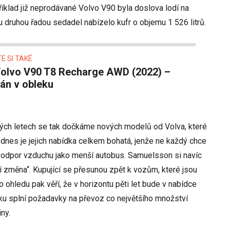
příklad již neprodávané Volvo V90 byla doslova lodí na
 druhou řadou sedadel nabízelo kufr o objemu 1 526 litrů.
E SI TAKÉ
án v obleku
kých letech se tak dočkáme nových modelů od Volva, které
ž dnes je jejich nabídka celkem bohatá, jenže ne každý chce
 odpor vzduchu jako menší autobus. Samuelsson si navíc
ní změna“. Kupující se přesunou zpět k vozům, které jsou
o ohledu pak věří, že v horizontu pěti let bude v nabídce
íku splní požadavky na převoz co největšího množství
ny.