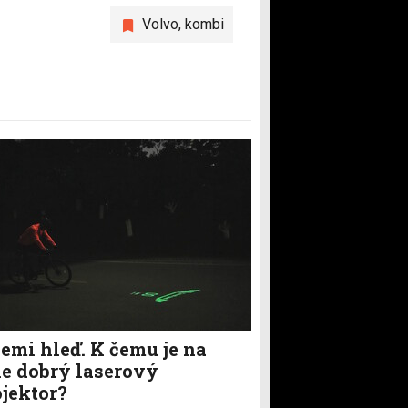
Volvo
,
kombi
emi hleď. K čemu je na
le dobrý laserový
ojektor?