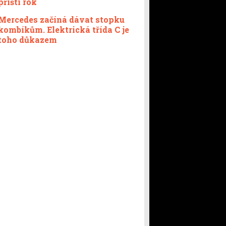
příští rok
Mercedes začíná dávat stopku
kombíkům. Elektrická třída C je
toho důkazem