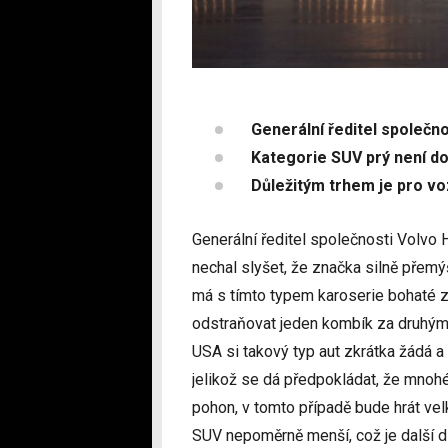
Generální ředitel společn
Kategorie SUV prý není do
Důležitým trhem je pro v
Generální ředitel společnosti Volv
nechal slyšet, že značka silně přemý
má s tímto typem karoserie bohaté z
odstraňovat jeden kombík za druhým. 
USA si takový typ aut zkrátka žádá a
jelikož se dá předpokládat, že mnoh
pohon, v tomto případě bude hrát vel
SUV nepoměrně menší, což je další d