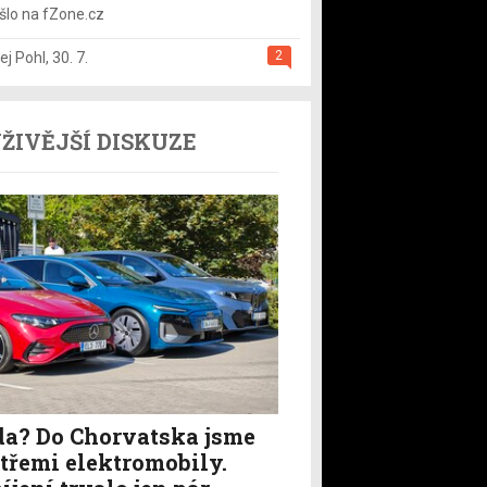
šlo na fZone.cz
2
ej Pohl
,
30. 7.
ŽIVĚJŠÍ DISKUZE
a? Do Chorvatska jsme
i třemi elektromobily.