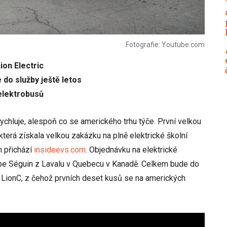
Fotografie: Youtube.com
ion Electric
 do služby ještě letos
elektrobusů
rychluje, alespoň co se amerického trhu týče. První velkou
která získala velkou zakázku na plně elektrické školní
m přichází
insideevs.com
. Objednávku na elektrické
pe Séguin z Lavalu v Quebecu v Kanadě. Celkem bude do
LionC, z čehož prvních deset kusů se na amerických