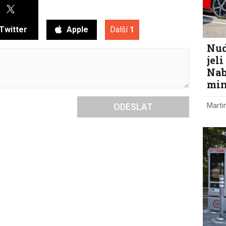
Twitter
Apple
Další
1
Nud
jel
Nab
min
Marti
ODESLAT