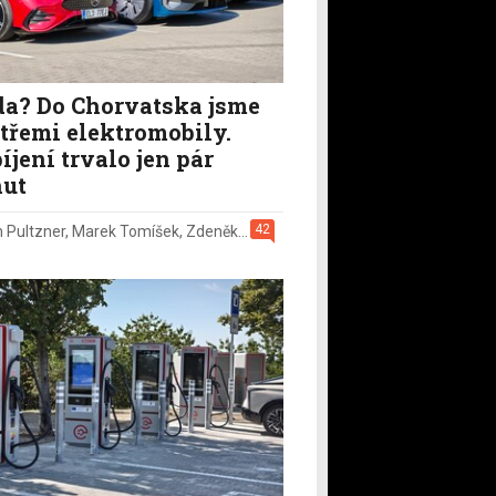
a? Do Chorvatska jsme
i třemi elektromobily.
íjení trvalo jen pár
ut
42
n Pultzner
,
Marek Tomíšek
,
Zdeněk Pečený
,
2. 8.