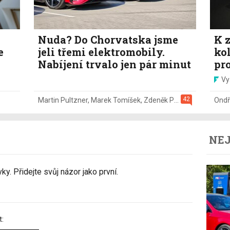
Nuda? Do Chorvatska jsme
K z
e
jeli třemi elektromobily.
ko
Nabíjení trvalo jen pár minut
pr
Vy
42
Martin Pultzner
,
Marek Tomíšek
,
Zdeněk Pečený
,
2. 8.
Ondř
NEJ
y. Přidejte svůj názor jako první.
t: