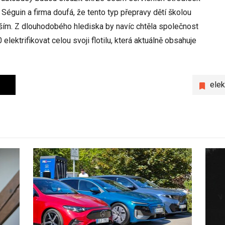
éguin a firma doufá, že tento typ přepravy dětí školou
ším. Z dlouhodobého hlediska by navíc chtěla společnost
ektrifikovat celou svoji flotilu, která aktuálně obsahuje
elek