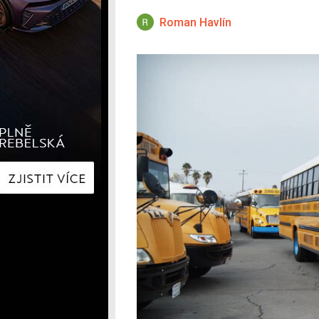
Hyundai
Hyundai
Kia
Kia
Roman Havlín
Mercedes-Benz
Lexus
Peugeot
Mercede
Renault
Renault
Škoda
Škoda
Tesla
Toyota
Volkswagen
Volkswa
Ostatní
Volvo
Ostatní