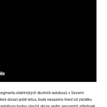
 segmentu elektrických školních autobusů v Severní
teré dorazí ještě letos, bude nasazeno hned od začátku
 autobusy budou sloužit skrze sedm servisních středisek