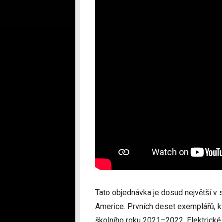
Tato objednávka je dosud největší v
Americe. Prvních deset exemplářů, k
školního roku 2021–2022. Elektrické