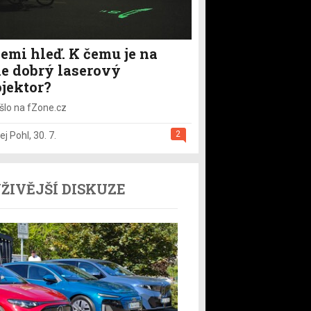
emi hleď. K čemu je na
le dobrý laserový
ojektor?
šlo na fZone.cz
2
ej Pohl
,
30. 7.
ŽIVĚJŠÍ DISKUZE