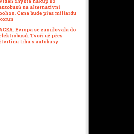
Vídeň chystá nákup 82
autobusů na alternativní
pohon. Cena bude přes miliardu
korun
ACEA: Evropa se zamilovala do
elektrobusů. Tvoří už přes
čtvrtinu trhu s autobusy