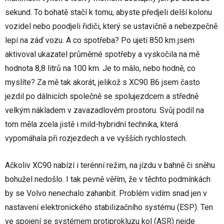
sekund. To bohatě stačí k tomu, abyste předjeli delší kolonu
vozidel nebo poodjeli řidiči, který se ustavičně a nebezpečně
lepí na záď vozu. A co spotřeba? Po ujetí 850 km jsem
aktivoval ukazatel průměrné spotřeby a vyskočila na mě
hodnota 8,8 litrů na 100 km. Je to málo, nebo hodně, co
myslíte? Za mě tak akorát, jelikož s XC90 B6 jsem často
jezdil po dálnicích společně se spolujezdcem a středně
velkým nákladem v zavazadlovém prostoru. Svůj podíl na
tom měla zcela jistě i mild-hybridní technika, která
vypomáhala při rozjezdech a ve vyšších rychlostech.
Ačkoliv XC90 nabízí i terénní režim, na jízdu v bahně či sněhu
bohužel nedošlo. I tak pevně věřím, že v těchto podmínkách
by se Volvo nenechalo zahanbit. Problém vidím snad jen v
nastavení elektronického stabilizačního systému (ESP). Ten
ve spojení se systémem protiprokluzu kol (ASR) nejde