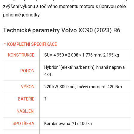
zvýšení výkonu a točivého momentu motoru s úpravou celé
pohonné jednotky.
Technické parametry Volvo XC90 (2023) B6
KOMPLETNÍ SPECIFIKACE
KONSTRUKCE
SUV, 4 950 × 2 008 × 1 776 mm, 2 195 kg
Hybridní (elektřina/benzin), hnaná náprava:
POHON
4×4
VÝKON
220 kW, 300 koní, točivý moment: 420 Nm
BATERIE
?
NABÍJENÍ
SPOTŘEBA
Kombinovaná: ? l / 100 km