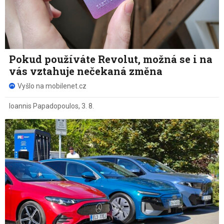
Pokud používáte Revolut, možná se i na
vás vztahuje nečekaná změna
Vyšlo na mobilenet.cz
Ioannis Papadopoulos
,
3. 8.