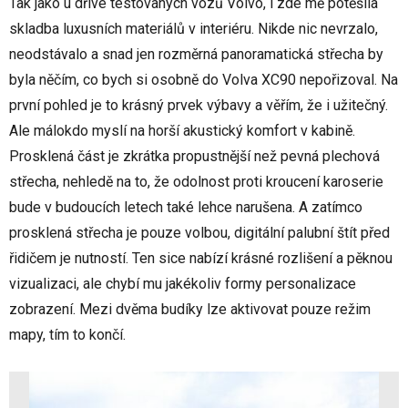
Tak jako u dříve testovaných vozů Volvo, i zde mě potěšila
skladba luxusních materiálů v interiéru. Nikde nic nevrzalo,
neodstávalo a snad jen rozměrná panoramatická střecha by
byla něčím, co bych si osobně do Volva XC90 nepořizoval. Na
první pohled je to krásný prvek výbavy a věřím, že i užitečný.
Ale málokdo myslí na horší akustický komfort v kabině.
Prosklená část je zkrátka propustnější než pevná plechová
střecha, nehledě na to, že odolnost proti kroucení karoserie
bude v budoucích letech také lehce narušena. A zatímco
prosklená střecha je pouze volbou, digitální palubní štít před
řidičem je nutností. Ten sice nabízí krásné rozlišení a pěknou
vizualizaci, ale chybí mu jakékoliv formy personalizace
zobrazení. Mezi dvěma budíky lze aktivovat pouze režim
mapy, tím to končí.