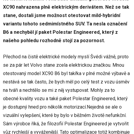
XC90 nahrazena plně elektrickým derivátem. Než se tak
stane, dostali jsme možnost otestovat mild-hybridní
variantu tohoto sedmimístného SUV. Ta nesla označení
B6 a nechyběl jí paket Polestar Engineered, který z
našeho pohledu rozhodně stojí za pozornost.
Přechod na čistě elektrické modely myslí Švédi vážně, proto
se za pár let Volvo stane zcela elektrickou značkou. Mnou
otestovaný model XC90 B6 byl takřka v plné možné výbavě a
nestává se tak často, že bych měl po celý test z vozu úsměv
na tváři a nechtělo se mi z něj vystupovat. Mohly za to
obecné kvality vozu a také paket Polestar Engineered, který
je dostupný hned pro několik motorizací.Nejedná se ale o
vizuální vylepšení, které by bylo v běžném životě nefunkční.
Sám výrobce říká, že filozofií Polestar Engineered je vytvořit
vůz rychlejší a vyváženější. Tato optimalizace totiž kombinuje