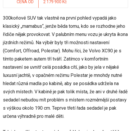
CENA OD
2 179 900 Kč
300koňové SUV tak vlastně na první pohled vypadá jako
klasický „mamabus“, jenže běda tomu, kdo se rozhodne jeho
řidiče nějak provokovat. V palubním menu vozu je ukryta ikona
jízdních režimů. Na výběr byly tři možnosti nastavení
(Comfort, Offroad, Polestar). Mohu říci, že Volvo XC90 je s
tímto paketem autem tří tváří. Zatímco v komfortním
nastavení se uvnitř celá posádka cítí, jako by jela v nějaké
luxusní jachtě, v opačném režimu Polestar je mnohdy nutné
hledat různá madla po kabině, aby se posádka udržela na
svých místech. V kabině je pak tolik místa, že ani v druhé řadě
sedadel nebudou mít problém s místem rozměrnější postavy
s výškou okolo 190 cm. Teprve třetí řada sedadel je pak
určena výhradně pro malé děti.