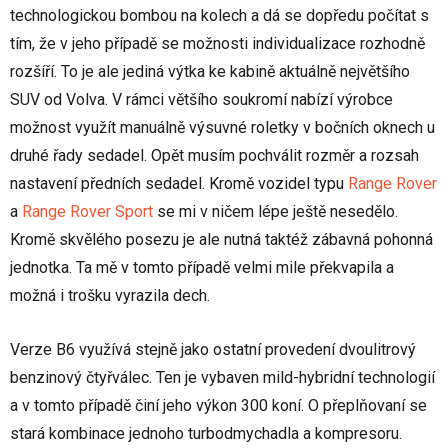
technologickou bombou na kolech a dá se dopředu počítat s
tím, že v jeho případě se možnosti individualizace rozhodně
rozšíří. To je ale jediná výtka ke kabině aktuálně největšího
SUV od Volva. V rámci většího soukromí nabízí výrobce
možnost využít manuálně výsuvné roletky v bočních oknech u
druhé řady sedadel. Opět musím pochválit rozměr a rozsah
nastavení předních sedadel. Kromě vozidel typu
Range Rover
a
Range Rover Sport
se mi v ničem lépe ještě nesedělo.
Kromě skvělého posezu je ale nutná taktéž zábavná pohonná
jednotka. Ta mě v tomto případě velmi mile překvapila a
možná i trošku vyrazila dech.
Verze B6 využívá stejně jako ostatní provedení dvoulitrový
benzinový čtyřválec. Ten je vybaven mild-hybridní technologií
a v tomto případě činí jeho výkon 300 koní. O přeplňovaní se
stará kombinace jednoho turbodmychadla a kompresoru.