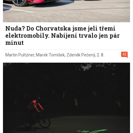
Nuda? Do Chorvatska jsme jeli třemi
elektromobily. Nabíjení trvalo jen pár
minut
42
Martin Pultzner
,
Marek Tomíšek
,
Zdeněk Pečený
,
2. 8.