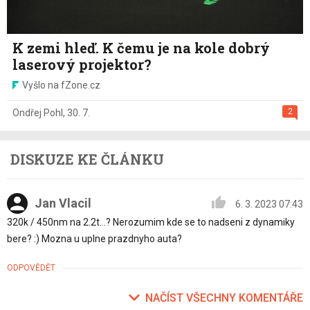
K zemi hleď. K čemu je na kole dobrý
laserový projektor?
Vyšlo na fZone.cz
2
Ondřej Pohl
,
30. 7.
DISKUZE KE ČLÁNKU
Jan Vlacil
6. 3. 2023 07:43
320k / 450nm na 2.2t...? Nerozumim kde se to nadseni z dynamiky
bere? :) Mozna u uplne prazdnyho auta?
ODPOVĚDĚT
NAČÍST VŠECHNY KOMENTÁŘE