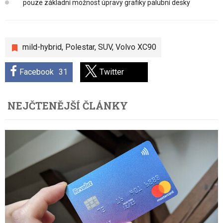
pouze základní možnost úpravy grafiky palubní desky
mild-hybrid
,
Polestar
,
SUV
,
Volvo XC90
Facebook
31
Twitter
NEJČTENĚJŠÍ ČLÁNKY