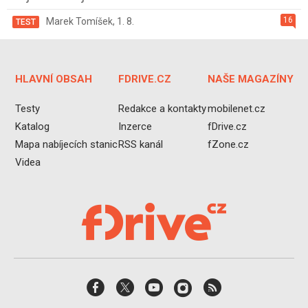
16
Marek Tomíšek
,
1. 8.
TEST
HLAVNÍ OBSAH
FDRIVE.CZ
NAŠE MAGAZÍNY
Testy
Redakce a kontakty
mobilenet.cz
Katalog
Inzerce
fDrive.cz
Mapa nabíjecích stanic
RSS kanál
fZone.cz
Videa