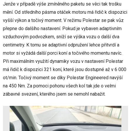
Jenže v případě výše zmíněného paketu se věci tak trošku
mění. Od středního pásma otáček motoru má řidič k dispozici
vyšší výkon a točivý moment. V režimu Polestar se pak vůz
přepne do dalšího nastavení. Pokud je vybaven adaptivním
vzduchovým podvozkem, sníží se výška vozu o další dva
centimetry. K tomu se adaptivní odpružení lehce přitvrdí a
motor si vyžádá další porci koní a točivého momentu navíc.
Při maximálním využití dynamiky vozu v nastavení Polestar
má řidič k dispozici 321 koní, které jsou dostupné až v 6 000
ot/min. Točivý moment se díky Polestar Engineered navýší
na 450 Nm. Za pomoci pohonu všech kol tak jde o velmi
zábavné svezení, kterého jsem se nemohl nabažit.