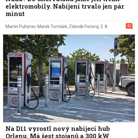
elektromobily. Nabíjení trvalo jen pár
minut
42
Martin Pultzner
,
Marek Tomíšek
,
Zdeněk Pečený
,
2. 8.
Na D11 vyrostl nový nabíjecí hub
Orlenu. Má šest stojanů a 300 kW