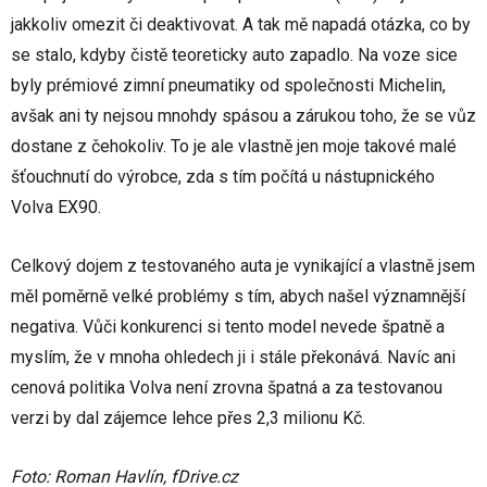
jakkoliv omezit či deaktivovat. A tak mě napadá otázka, co by
se stalo, kdyby čistě teoreticky auto zapadlo. Na voze sice
byly prémiové zimní pneumatiky od společnosti Michelin,
avšak ani ty nejsou mnohdy spásou a zárukou toho, že se vůz
dostane z čehokoliv. To je ale vlastně jen moje takové malé
šťouchnutí do výrobce, zda s tím počítá u nástupnického
Volva EX90.
Celkový dojem z testovaného auta je vynikající a vlastně jsem
měl poměrně velké problémy s tím, abych našel významnější
negativa. Vůči konkurenci si tento model nevede špatně a
myslím, že v mnoha ohledech ji i stále překonává. Navíc ani
cenová politika Volva není zrovna špatná a za testovanou
verzi by dal zájemce lehce přes 2,3 milionu Kč.
Foto: Roman Havlín, fDrive.cz