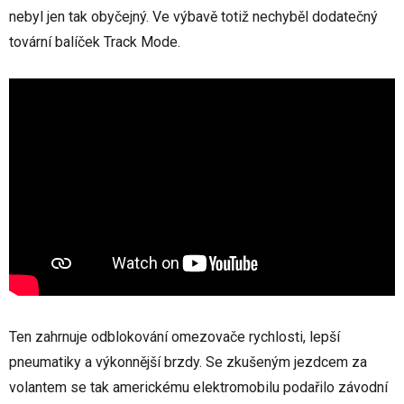
nebyl jen tak obyčejný. Ve výbavě totiž nechyběl dodatečný
tovární balíček Track Mode.
Ten zahrnuje odblokování omezovače rychlosti, lepší
pneumatiky a výkonnější brzdy. Se zkušeným jezdcem za
volantem se tak americkému elektromobilu podařilo závodní