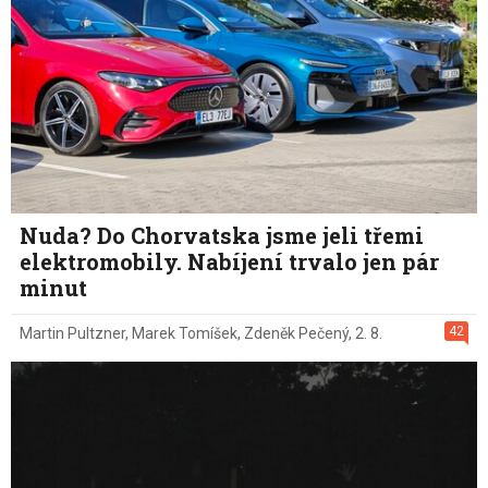
Nuda? Do Chorvatska jsme jeli třemi
elektromobily. Nabíjení trvalo jen pár
minut
42
Martin Pultzner
,
Marek Tomíšek
,
Zdeněk Pečený
,
2. 8.