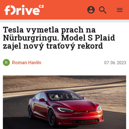
TESTY
ELEKTROMOBILY
Přihlášení a registrace pomocí:
Tesla vymetla prach na
HYBRIDY
KATALOG
Nürburgringu. Model S Plaid
E-MOTORSPORT
Facebook
Google
MAPA STANIC
zajel nový traťový rekord
OSTATNÍ
VIDEA
Twitter
Apple
Microsoft
SERIÁLY
DALŠÍ
Roman Havlín
07. 06. 2023