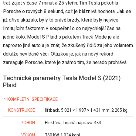
trať zajet v čase 7 minut a 25 vteřin. Tím Tesla pokořila
Porsche o rovných 8 sekund, což je bláznivá hodnota. Jak se
již dříve ukázalo, byly to právě brzdy, které byly nejvíce
limitujícím faktorem v soupeření o co nejrychlejší čas na
jedno kolo. Model S Plaid s paketem Track Mode je ale
naprosto jiné auto a je znát, že zkušený řidič za jeho volantem
dokáže nevídané věci. Otázkou je, jak na nový rekord
zareaguje Porsche, které je známo tím, že nerado prohrává.
Technické parametry Tesla Model S (2021)
Plaid
KOMPLETNÍ SPECIFIKACE
KONSTRUKCE
liftback, 5 021 × 1 987 × 1 431 mm, 2 265 kg
POHON
Elektřina, hnaná náprava: 4×4
VÝKON
760 kW, 1 034 koní