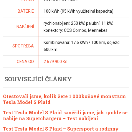
BATERIE
100 kWh (95 kWh využitelná kapacita)
rychlonabíjení: 250 kW, palubní: 11 kW,
NABÍJENÍ
konektory: CCS Combo, Mennekes
Kombinovaná: 17,6 kWh / 100 km, dojezd:
SPOTŘEBA
600 km
CENA OD
2 679 900 Kč
SOUVISEJÍCÍ ČLÁNKY
Otestovali jsme, kolik žere 1 000koňové monstrum
Tesla Model S Plaid
Test Tesla Model S Plaid: změřili jsme, jak rychle se
nabije na Superchargeru – Test nabíjení
Test Tesla Model S Plaid – Supersport a rodinný