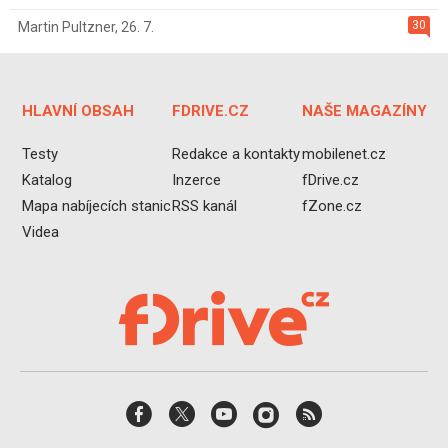
30
Martin Pultzner
,
26. 7.
HLAVNÍ OBSAH
FDRIVE.CZ
NAŠE MAGAZÍNY
Testy
Redakce a kontakty
mobilenet.cz
Katalog
Inzerce
fDrive.cz
Mapa nabíjecích stanic
RSS kanál
fZone.cz
Videa