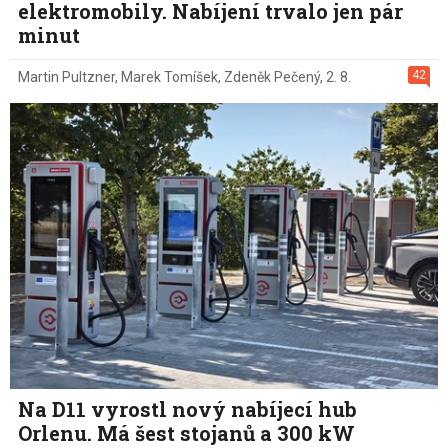
elektromobily. Nabíjení trvalo jen pár
minut
42
Martin Pultzner
,
Marek Tomíšek
,
Zdeněk Pečený
,
2. 8.
Na D11 vyrostl nový nabíjecí hub
Orlenu. Má šest stojanů a 300 kW