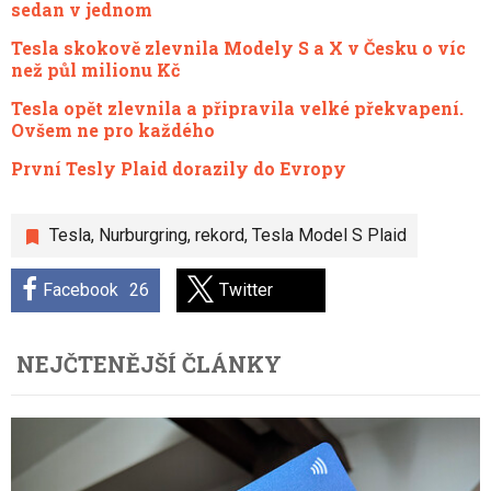
sedan v jednom
Tesla skokově zlevnila Modely S a X v Česku o víc
než půl milionu Kč
Tesla opět zlevnila a připravila velké překvapení.
Ovšem ne pro každého
První Tesly Plaid dorazily do Evropy
Tesla
,
Nurburgring
,
rekord
,
Tesla Model S Plaid
Facebook
26
Twitter
NEJČTENĚJŠÍ ČLÁNKY