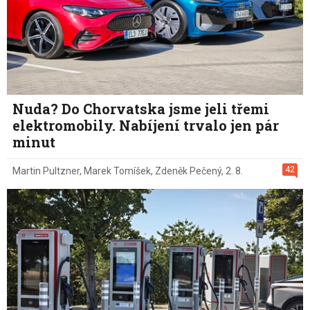
Nuda? Do Chorvatska jsme jeli třemi
elektromobily. Nabíjení trvalo jen pár
minut
42
Martin Pultzner
,
Marek Tomíšek
,
Zdeněk Pečený
,
2. 8.