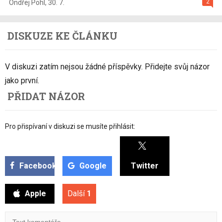
2
Ondřej Pohl
,
30. 7.
DISKUZE KE ČLÁNKU
V diskuzi zatím nejsou žádné příspěvky. Přidejte svůj názor
jako první.
PŘIDAT NÁZOR
Pro přispívaní v diskuzi se musíte přihlásit:
Facebook
Google
Twitter
Apple
Další
1