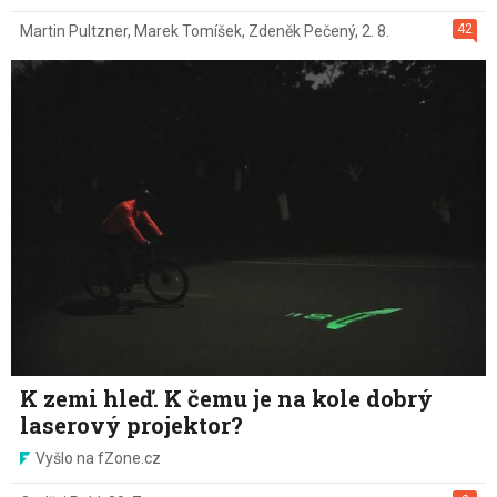
42
Martin Pultzner
,
Marek Tomíšek
,
Zdeněk Pečený
,
2. 8.
K zemi hleď. K čemu je na kole dobrý
laserový projektor?
Vyšlo na fZone.cz