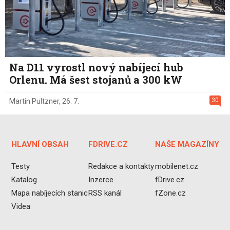
Na D11 vyrostl nový nabíjecí hub
Orlenu. Má šest stojanů a 300 kW
30
Martin Pultzner
,
26. 7.
HLAVNÍ OBSAH
FDRIVE.CZ
NAŠE MAGAZÍNY
Testy
Redakce a kontakty
mobilenet.cz
Katalog
Inzerce
fDrive.cz
Mapa nabíjecích stanic
RSS kanál
fZone.cz
Videa