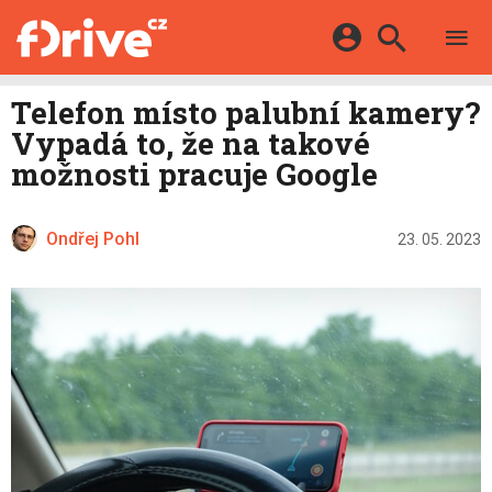
TESTY
ELEKTROMOBILY
Přihlášení a registrace pomocí:
Telefon místo palubní kamery?
HYBRIDY
KATALOG
Vypadá to, že na takové
E-MOTORSPORT
Facebook
Google
MAPA STANIC
možnosti pracuje Google
OSTATNÍ
VIDEA
Twitter
Apple
Microsoft
SERIÁLY
DALŠÍ
Ondřej Pohl
23. 05. 2023