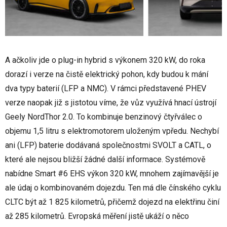
A ačkoliv jde o plug-in hybrid s výkonem 320 kW, do roka
dorazí i verze na čistě elektrický pohon, kdy budou k mání
dva typy baterií (LFP a NMC). V rámci představené PHEV
verze naopak již s jistotou víme, že vůz využívá hnací ústrojí
Geely NordThor 2.0. To kombinuje benzinový čtyřválec o
objemu 1,5 litru s elektromotorem uloženým vpředu. Nechybí
ani (LFP) baterie dodávaná společnostmi SVOLT a CATL, o
které ale nejsou bližší žádné další informace. Systémově
nabídne Smart #6 EHS výkon 320 kW, mnohem zajímavější je
ale údaj o kombinovaném dojezdu. Ten má dle čínského cyklu
CLTC být až 1 825 kilometrů, přičemž dojezd na elektřinu činí
až 285 kilometrů. Evropská měření jistě ukáží o něco