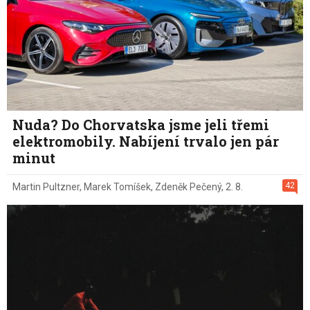
Nuda? Do Chorvatska jsme jeli třemi
elektromobily. Nabíjení trvalo jen pár
minut
42
Martin Pultzner
,
Marek Tomíšek
,
Zdeněk Pečený
,
2. 8.