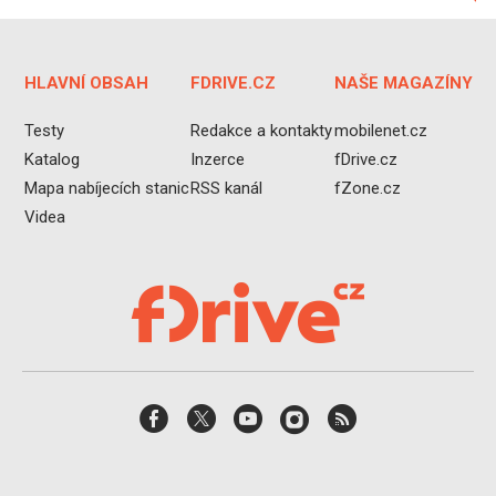
HLAVNÍ OBSAH
FDRIVE.CZ
NAŠE MAGAZÍNY
Testy
Redakce a kontakty
mobilenet.cz
Katalog
Inzerce
fDrive.cz
Mapa nabíjecích stanic
RSS kanál
fZone.cz
Videa