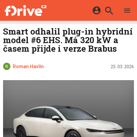
TESTY
ELEKTROMOBILY
Přihlášení a registrace pomocí:
Smart odhalil plug-in hybridní
HYBRIDY
KATALOG
model #6 EHS. Má 320 kW a
E-MOTORSPORT
Facebook
Google
MAPA STANIC
časem přijde i verze Brabus
OSTATNÍ
VIDEA
Twitter
Apple
Microsoft
SERIÁLY
DALŠÍ
Roman Havlín
25. 03. 2026