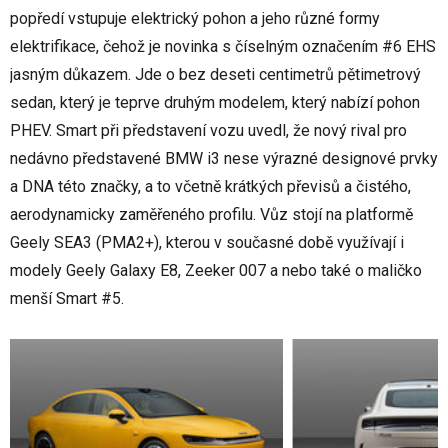
popředí vstupuje elektrický pohon a jeho různé formy
elektrifikace, čehož je novinka s číselným označením #6 EHS
jasným důkazem. Jde o bez deseti centimetrů pětimetrový
sedan, který je teprve druhým modelem, který nabízí pohon
PHEV. Smart při představení vozu uvedl, že nový rival pro
nedávno představené BMW i3 nese výrazné designové prvky
a DNA této značky, a to včetně krátkých převisů a čistého,
aerodynamicky zaměřeného profilu. Vůz stojí na platformě
Geely SEA3 (PMA2+), kterou v současné době využívají i
modely Geely Galaxy E8, Zeeker 007 a nebo také o maličko
menší Smart #5.