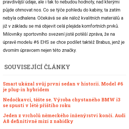
pravdivější údaje, ale i tak to nebudou hodnoty, nad kterými
půjde ohrnovat nos. Co se týče pohledu do kabiny, ta zatím
nebyla odhalena. Očekává se ale nálož kvalitních materiálů a
již v základu se má objevit celá plejáda komfortních prvků.
Milovníky sportovního svezení jistě potěší zpráva, že na
úpravě modelu #6 EHS se chce podílet taktéž Brabus, jenž je
dvorním úpravcem nejen této značky.
SOUVISEJÍCÍ ČLÁNKY
Smart ukázal svůj první sedan v historii. Model #6
je plug-in hybridem
Nedočkavci, těšte se. Výroba chystaného BMW i3
se spustí v létě příštího roku
Jeden z vrcholů německého inženýrství končí. Audi
A8 definitivně mizí z nabídky