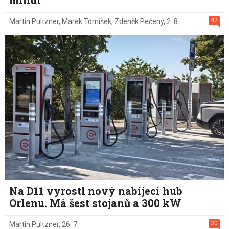
42
Martin Pultzner
,
Marek Tomíšek
,
Zdeněk Pečený
,
2. 8.
Na D11 vyrostl nový nabíjecí hub
Orlenu. Má šest stojanů a 300 kW
30
Martin Pultzner
,
26. 7.