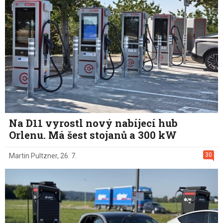
Na D11 vyrostl nový nabíjecí hub
Orlenu. Má šest stojanů a 300 kW
30
Martin Pultzner
,
26. 7.