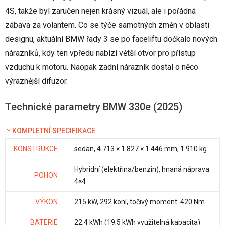
4S, takže byl zaručen nejen krásný vizuál, ale i pořádná
zábava za volantem. Co se týče samotných změn v oblasti
designu, aktuální BMW řady 3 se po faceliftu dočkalo nových
nárazníků, kdy ten vpředu nabízí větší otvor pro přístup
vzduchu k motoru. Naopak zadní nárazník dostal o něco
výraznější difuzor.
Technické parametry BMW 330e (2025)
KOMPLETNÍ SPECIFIKACE
KONSTRUKCE
sedan, 4 713 × 1 827 × 1 446 mm, 1 910 kg
Hybridní (elektřina/benzin), hnaná náprava:
POHON
4×4
VÝKON
215 kW, 292 koní, točivý moment: 420 Nm
BATERIE
22,4 kWh (19,5 kWh využitelná kapacita)