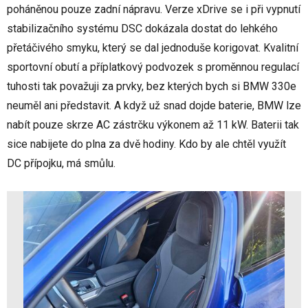
poháněnou pouze zadní nápravu. Verze xDrive se i při vypnutí
stabilizačního systému DSC dokázala dostat do lehkého
přetáčivého smyku, který se dal jednoduše korigovat. Kvalitní
sportovní obutí a příplatkový podvozek s proměnnou regulací
tuhosti tak považuji za prvky, bez kterých bych si BMW 330e
neuměl ani představit. A když už snad dojde baterie, BMW lze
nabít pouze skrze AC zástrčku výkonem až 11 kW. Baterii tak
sice nabijete do plna za dvě hodiny. Kdo by ale chtěl využít
DC přípojku, má smůlu.