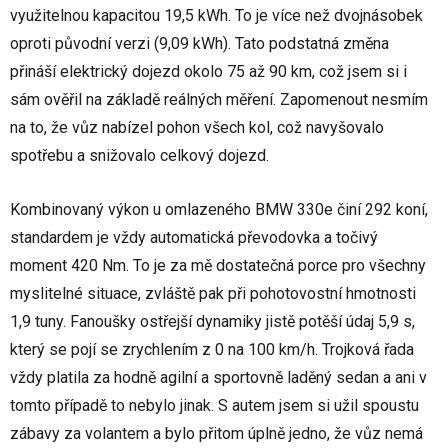
využitelnou kapacitou 19,5 kWh. To je více než dvojnásobek
oproti původní verzi (9,09 kWh). Tato podstatná změna
přináší elektrický dojezd okolo 75 až 90 km, což jsem si i
sám ověřil na základě reálných měření. Zapomenout nesmím
na to, že vůz nabízel pohon všech kol, což navyšovalo
spotřebu a snižovalo celkový dojezd.
Kombinovaný výkon u omlazeného BMW 330e činí 292 koní,
standardem je vždy automatická převodovka a točivý
moment 420 Nm. To je za mě dostatečná porce pro všechny
myslitelné situace, zvláště pak při pohotovostní hmotnosti
1,9 tuny. Fanoušky ostřejší dynamiky jistě potěší údaj 5,9 s,
který se pojí se zrychlením z 0 na 100 km/h. Trojková řada
vždy platila za hodně agilní a sportovně laděný sedan a ani v
tomto případě to nebylo jinak. S autem jsem si užil spoustu
zábavy za volantem a bylo přitom úplně jedno, že vůz nemá