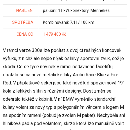
NABÍJENÍ
palubní: 11 kW, konektory: Mennekes
SPOTŘEBA
Kombinovaná: 7,1 l / 100 km
CENA OD
1 479 400 Kč
V rámci verze 330e lze počítat s dvojicí reálných koncovek
výfuku, z nichž ale nejde nějak oslnivý sportovní zvuk, což je
škoda. Co se týče novinek v rámci nedávného faceliftu,
dostalo se na nové metalické laky Arctic Race Blue a Fire
Red. V příplatkové sekci jsou také nově k dispozici nová 19"
kola z lehkých slitin s různými designy. Dost změn se
odehrálo taktéž v kabině. V ní BMW vyměnilo standardní
kulatý volant za nový typ s polygonálním věncem a logem M
na spodním rameni (pokud je zvolen M paket). Nechyběla ani
hliníková pádla pod volantem, skrze která lze manuálně volit