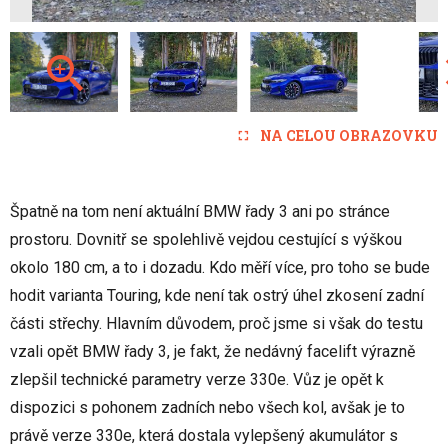
NA CELOU OBRAZOVKU
Špatně na tom není aktuální BMW řady 3 ani po stránce
prostoru. Dovnitř se spolehlivě vejdou cestující s výškou
okolo 180 cm, a to i dozadu. Kdo měří více, pro toho se bude
hodit varianta Touring, kde není tak ostrý úhel zkosení zadní
části střechy. Hlavním důvodem, proč jsme si však do testu
vzali opět BMW řady 3, je fakt, že nedávný facelift výrazně
zlepšil technické parametry verze 330e. Vůz je opět k
dispozici s pohonem zadních nebo všech kol, avšak je to
právě verze 330e, která dostala vylepšený akumulátor s