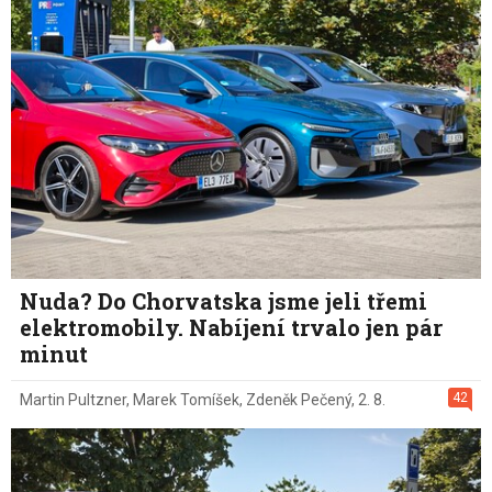
Nuda? Do Chorvatska jsme jeli třemi
elektromobily. Nabíjení trvalo jen pár
minut
42
Martin Pultzner
,
Marek Tomíšek
,
Zdeněk Pečený
,
2. 8.