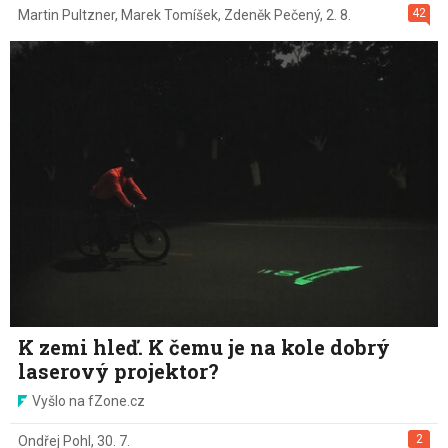
42
Martin Pultzner
,
Marek Tomíšek
,
Zdeněk Pečený
,
2. 8.
K zemi hleď. K čemu je na kole dobrý
laserový projektor?
Vyšlo na fZone.cz
2
Ondřej Pohl
,
30. 7.