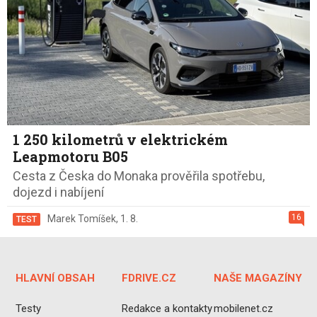
1 250 kilometrů v elektrickém
Leapmotoru B05
Cesta z Česka do Monaka prověřila spotřebu,
dojezd i nabíjení
16
Marek Tomíšek
,
1. 8.
TEST
HLAVNÍ OBSAH
FDRIVE.CZ
NAŠE MAGAZÍNY
Testy
Redakce a kontakty
mobilenet.cz