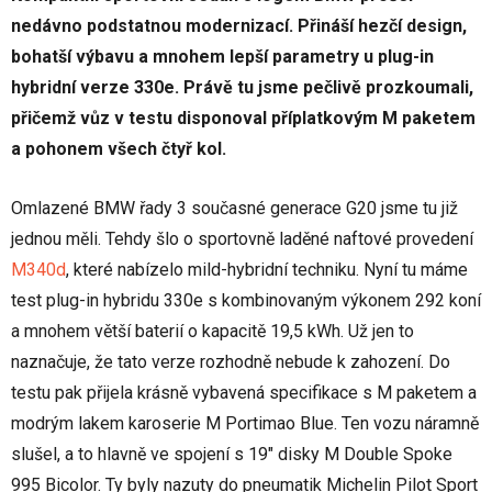
nedávno podstatnou modernizací. Přináší hezčí design,
bohatší výbavu a mnohem lepší parametry u plug-in
hybridní verze 330e. Právě tu jsme pečlivě prozkoumali,
přičemž vůz v testu disponoval příplatkovým M paketem
a pohonem všech čtyř kol.
Omlazené BMW řady 3 současné generace G20 jsme tu již
jednou měli. Tehdy šlo o sportovně laděné naftové provedení
M340d
, které nabízelo mild-hybridní techniku. Nyní tu máme
test plug-in hybridu 330e s kombinovaným výkonem 292 koní
a mnohem větší baterií o kapacitě 19,5 kWh. Už jen to
naznačuje, že tato verze rozhodně nebude k zahození. Do
testu pak přijela krásně vybavená specifikace s M paketem a
modrým lakem karoserie M Portimao Blue. Ten vozu náramně
slušel, a to hlavně ve spojení s 19" disky M Double Spoke
995 Bicolor. Ty byly nazuty do pneumatik Michelin Pilot Sport