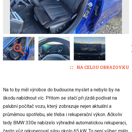
NA CELOU OBRAZOVKU
Na to by měl výrobce do budoucna myslet a nebylo by na
škodu nabídnout víc. Přitom se stačí při jízdě podívat na
palubní počítač vozu, který zobrazuje nejen aktuální a
průměrnou spotřebu, ale třeba i rekuperační výkon. Ačkoliv
tedy BMW 330e nabízelo výhradně automatickou rekuperaci,
často vůz rekuperoval silou okolo 65 kW. To není vůbec málo