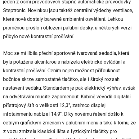
jeden z osmi převodových stupňů automatické převodovky
Steptronic. Novinkou jsou taktéž centrální výdechy ventilace,
které nově dostaly barevné ambientní osvětlení. Lehkou
proměnou prošlo i obložení palubní desky, u některých verzí
přibylo nové kontrastní prošívání.
Moc se mi líbila přední sportovně tvarovaná sedadla, která
byla potažena alcantarou a nabízela elektrické ovládání a
kontrastní prošívání. Cením nejen možnost přifouknout
bočnice skrze samostatné tlačítko, ale i široký rozsah
nastavení sedáku. Standardem je pak elektrický výhřev, avšak
na odvětrávání musíte zapomenout. Kabině vévodil digitální
přístrojový štít o velikosti 12,3", zatímco displej
infotainmentu nabízel 14,9". Díky novému řešení došlo k
četným grafickým změnám v palubním menu a také k tomu, že
z vozu zmizela klasická lišta s fyzickými tlačítky pro