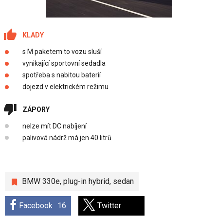
KLADY
s M paketem to vozu sluší
vynikající sportovní sedadla
spotřeba s nabitou baterií
dojezd v elektrickém režimu
ZÁPORY
nelze mít DC nabíjení
palivová nádrž má jen 40 litrů
BMW 330e
,
plug-in hybrid
,
sedan
Facebook
16
Twitter