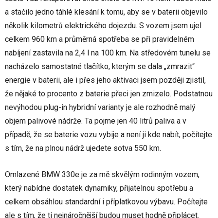
a stačilo jedno táhlé klesání k tomu, aby se v baterii objevilo
několik kilometrů elektrického dojezdu. S vozem jsem ujel
celkem 960 km a průměrná spotřeba se při pravidelném
nabíjení zastavila na 2,4 l na 100 km. Na středovém tunelu se
nacházelo samostatné tlačítko, kterým se dala „zmrazit“
energie v baterii, ale i přes jeho aktivaci jsem později zjistil,
že nějaké to procento z baterie přeci jen zmizelo. Podstatnou
nevýhodou plug-in hybridní varianty je ale rozhodně malý
objem palivové nádrže. Ta pojme jen 40 litrů paliva a v
případě, že se baterie vozu vybije a není ji kde nabít, počítejte
s tím, že na plnou nádrž ujedete sotva 550 km.
Omlazené BMW 330e je za mě skvělým rodinným vozem,
který nabídne dostatek dynamiky, přijatelnou spotřebu a
celkem obsáhlou standardní i příplatkovou výbavu. Počítejte
ale s tím, že ti nejnáročnější budou muset hodně připlácet.