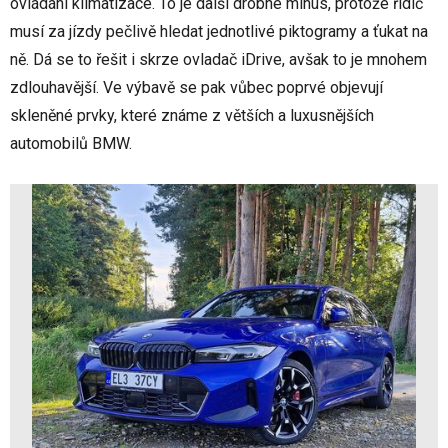
ovládání klimatizace. To je další drobné mínus, protože řidič
musí za jízdy pečlivě hledat jednotlivé piktogramy a ťukat na
ně. Dá se to řešit i skrze ovladač iDrive, avšak to je mnohem
zdlouhavější. Ve výbavě se pak vůbec poprvé objevují
skleněné prvky, které známe z větších a luxusnějších
automobilů BMW.