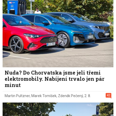
Nuda? Do Chorvatska jsme jeli třemi
elektromobily. Nabíjení trvalo jen pár
minut
42
Martin Pultzner
,
Marek Tomíšek
,
Zdeněk Pečený
,
2. 8.