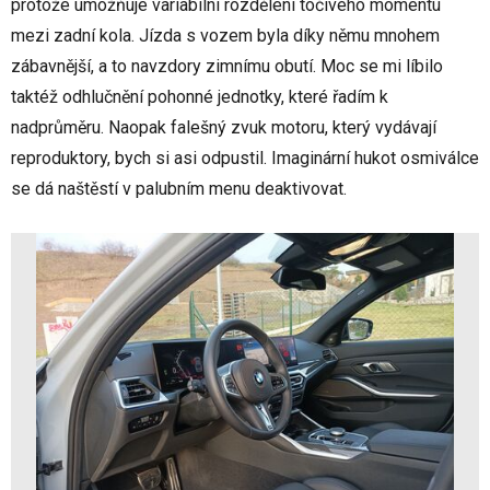
protože umožňuje variabilní rozdělení točivého momentu
mezi zadní kola. Jízda s vozem byla díky němu mnohem
zábavnější, a to navzdory zimnímu obutí. Moc se mi líbilo
taktéž odhlučnění pohonné jednotky, které řadím k
nadprůměru. Naopak falešný zvuk motoru, který vydávají
reproduktory, bych si asi odpustil. Imaginární hukot osmiválce
se dá naštěstí v palubním menu deaktivovat.