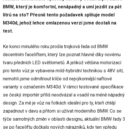
BMW, který je komfortní, nenápadný a umí jezdit za pět
litrů na sto? Přesně tento požadavek splňuje model
M340d, jehož lehce omlazenou verzi jsme dostali na
test.
Ke konci minulého roku prošla trojková řada od BMW
decentním faceliftem, který lze poznat hlavně díky novému
tvaru předních LED světlometů. A jelikož většina motorizací
pro tento vůz je vybavena mild-hybridní technikou s 48V sítí,
nemohli jsme odmítnout klíče od nejvýkonnější naftové
varianty s označením M340d. V rámci testované specifikace
se český importér příliš neodvázal a vsadil na méně nápadný
design. Za mě je vůz na fotkách ideální pro ty, kteří chtějí
zapadnout v davu a přitom si užívat moderního BMW. Co se
týče samotných změn v oblasti designu, aktuální BMW řady 3
se po faceliftu dočkalo nových nárazníků, kdy ten vpředu