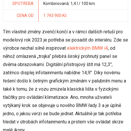
SPOTŘEBA
Kombinovaná: 1,4 l / 100 km
CENA OD
1 743 900 Kč
Tím vlastně změny zvenčí končí a v rámci dalších retuší pro
modelový rok 2023 je potřeba se posadit do interiéru. Zde se
výrobce nechal silně inspirovat
elektrickým BMW i4
, od
něhož omlazená „trojka“ přebírá široký prohnutý panel se
dvěma obrazovkami. Digitální přístrojový štít má 12,3",
zatímco displej infotainmentu nabídne 14,9". Díky novému
řešení došlo k četným grafickým změnám v palubním menu a
také k tomu, že z vozu zmizela klasická lišta s fyzickými
tlačítky pro ovládání klimatizace. Ano, mnoha uživateli
vytýkaný krok se objevuje u nového BMW řady 3 a je úplně
jedno, o jakou verzi se bude jednat. Aktuálně je tak potřeba
hledat v útrobách infotainmentu a prstem vše ovládat skrze
malé ikony.