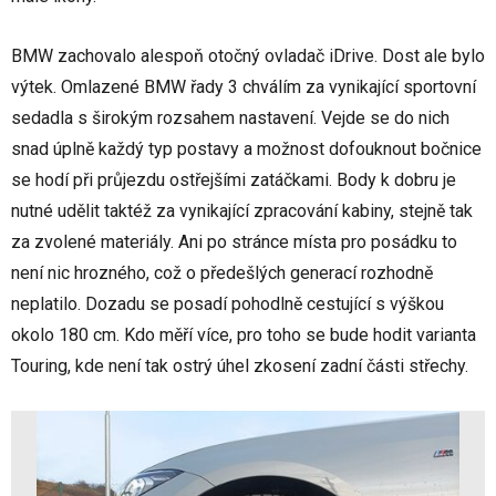
BMW zachovalo alespoň otočný ovladač iDrive. Dost ale bylo
výtek. Omlazené BMW řady 3 chválím za vynikající sportovní
sedadla s širokým rozsahem nastavení. Vejde se do nich
snad úplně každý typ postavy a možnost dofouknout bočnice
se hodí při průjezdu ostřejšími zatáčkami. Body k dobru je
nutné udělit taktéž za vynikající zpracování kabiny, stejně tak
za zvolené materiály. Ani po stránce místa pro posádku to
není nic hrozného, což o předešlých generací rozhodně
neplatilo. Dozadu se posadí pohodlně cestující s výškou
okolo 180 cm. Kdo měří více, pro toho se bude hodit varianta
Touring, kde není tak ostrý úhel zkosení zadní části střechy.