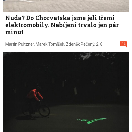
Nuda? Do Chorvatska jsme jeli třemi
elektromobily. Nabíjení trvalo jen pár
minut
42
Martin Pultzner
,
Marek Tomíšek
,
Zdeněk Pečený
,
2. 8.