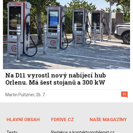
Na D11 vyrostl nový nabíjecí hub
Orlenu. Má šest stojanů a 300 kW
30
Martin Pultzner
,
26. 7.
HLAVNÍ OBSAH
FDRIVE.CZ
NAŠE MAGAZÍNY
Testy
Redakce a kontakty
mobilenet.cz