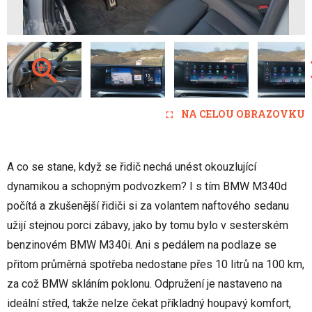
NA CELOU OBRAZOVKU
A co se stane, když se řidič nechá unést okouzlující
dynamikou a schopným podvozkem? I s tím BMW M340d
počítá a zkušenější řidiči si za volantem naftového sedanu
užijí stejnou porci zábavy, jako by tomu bylo v sesterském
benzinovém BMW M340i. Ani s pedálem na podlaze se
přitom průměrná spotřeba nedostane přes 10 litrů na 100 km,
za což BMW skláním poklonu. Odpružení je nastaveno na
ideální střed, takže nelze čekat příkladný houpavý komfort,