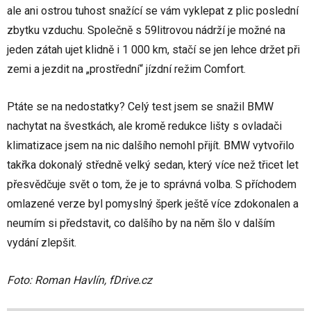
ale ani ostrou tuhost snažící se vám vyklepat z plic poslední
zbytku vzduchu. Společně s 59litrovou nádrží je možné na
jeden zátah ujet klidně i 1 000 km, stačí se jen lehce držet při
zemi a jezdit na „prostřední“ jízdní režim Comfort.
Ptáte se na nedostatky? Celý test jsem se snažil BMW
nachytat na švestkách, ale kromě redukce lišty s ovladači
klimatizace jsem na nic dalšího nemohl přijít. BMW vytvořilo
takřka dokonalý středně velký sedan, který více než třicet let
přesvědčuje svět o tom, že je to správná volba. S příchodem
omlazené verze byl pomyslný šperk ještě více zdokonalen a
neumím si představit, co dalšího by na něm šlo v dalším
vydání zlepšit.
Foto: Roman Havlín, fDrive.cz