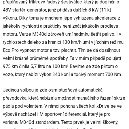
přeplňovaný třílitrový řadový šestiválec, který je doplněn o
48V startér-generátor, jenž přidává dalších 8 kW (11 k)
výkonu. Díky tomu je mnohem lépe vyhlazena akcelerace z
jakékoliv rychlosti a prakticky není znát jakákoliv prodleva
motoru. Verze M340d zároveň umí nadmíru šetřit palivo. I v
rychlostech daleko za hranicí 130 km/h umí v jízdním režimu
Eco Pro vypnout motor a tzv. plachtit. Tím se dá dosáhnout
velmi krásné průměrné spotřeby. Ta v mém případě po ujetí
975 km činila 5,7 litru na 100 km! Bavíme se zde přitom o
voze, který nabízí výkon 340 koní a točivý moment 700 Nm.
Jedinou volbou je zde osmistupňová automatická
převodovka, která nabízela možnost manuálního řazení skrze
pádla pod volantem. V rámci pohonu všech kol xDrive se ve
výbavě nacházel i M sportovní diferenciál, který je pro
variantu M340d standardem. Tento prvek je velmi šikovný,