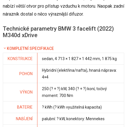
nabízí větší otvor pro přístup vzduchu k motoru. Naopak zadní
nárazník dostal o něco výraznější difuzor.
Technické parametry BMW 3 facelift (2022)
M340d xDrive
KOMPLETNÍ SPECIFIKACE
KONSTRUKCE
sedan, 4 713 × 1 827 × 1 442 mm, 1 875 kg
Hybridní (elektřina/nafta), hnaná náprava:
POHON
4×4
250 (? + ?) kW, 340 (? + ?) koní, točivý
VÝKON
moment: 700 Nm
BATERIE
? kWh (? kWh využitelná kapacita)
NABÍJENÍ
palubní: ? kW, konektory: Mennekes