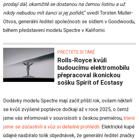
prodají dál, okamžitě se dostanou na černou listinu a už
nikdy nebudou mít šanci si jej pořídit,
“ uvedl Torsten Muller-
Otvos, generální ředitel společnosti se sídlem v Goodwoodu,
během představení modelu Spectre v Kalifornii.
PŘEČTĚTE SI TAKÉ
Rolls-Royce kvůli
budoucímu elektromobilu
přepracoval ikonickou
sošku Spirit of Ecstasy
Dodávky modelu Spectre mají začít příští rok, ovšem někteří
se kvůli zvýšené poptávce dočkají až v roce 2025, o čemž
jsme vás informovali v souvislosti s českou premiérou,
které
jsme se zúčastnili a vůz si detailně prohlédli
. Elektrické kupé
údajně nasbíralo tolik objednávek, že generální ředitel značky