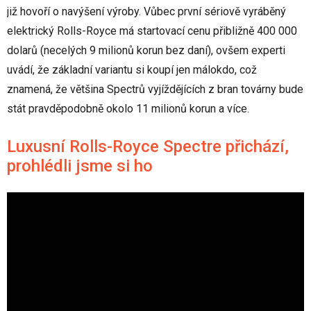
již hovoří o navýšení výroby. Vůbec první sériově vyráběný
elektrický Rolls-Royce má startovací cenu přibližně 400 000
dolarů (necelých 9 milionů korun bez daní), ovšem experti
uvádí, že základní variantu si koupí jen málokdo, což
znamená, že většina Spectrů vyjíždějících z bran továrny bude
stát pravděpodobně okolo 11 milionů korun a více.
Luxusní Rolls-Royce Spectre přichází,
prohlédli jsme si ho