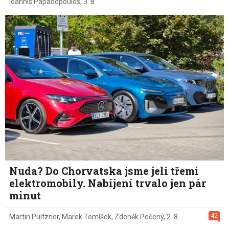
Ioannis Papadopoulos
,
3. 8.
Nuda? Do Chorvatska jsme jeli třemi
elektromobily. Nabíjení trvalo jen pár
minut
42
Martin Pultzner
,
Marek Tomíšek
,
Zdeněk Pečený
,
2. 8.