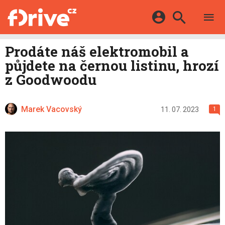
TESTY
ELEKTROMOBILY
Přihlášení a registrace pomocí:
Prodáte náš elektromobil a
HYBRIDY
KATALOG
půjdete na černou listinu, hrozí
E-MOTORSPORT
Facebook
Google
MAPA STANIC
z Goodwoodu
OSTATNÍ
VIDEA
Twitter
Apple
Microsoft
SERIÁLY
DALŠÍ
Marek Vacovský
11. 07. 2023
1