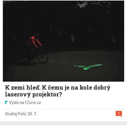
K zemi hleď. K čemu je na kole dobrý
laserový projektor?
Vyšlo na fZone.cz
2
Ondřej Pohl
,
30. 7.