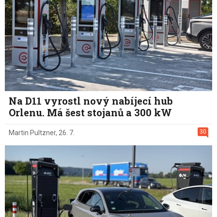
Na D11 vyrostl nový nabíjecí hub
Orlenu. Má šest stojanů a 300 kW
30
Martin Pultzner
,
26. 7.