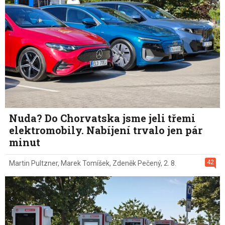
Nuda? Do Chorvatska jsme jeli třemi
elektromobily. Nabíjení trvalo jen pár
minut
42
Martin Pultzner
,
Marek Tomíšek
,
Zdeněk Pečený
,
2. 8.