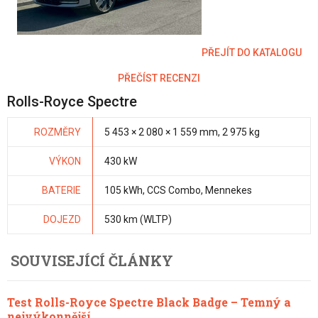
PŘEJÍT DO KATALOGU
PŘEČÍST RECENZI
Rolls-Royce Spectre
ROZMĚRY
5 453 × 2 080 × 1 559 mm, 2 975 kg
VÝKON
430 kW
BATERIE
105 kWh, CCS Combo, Mennekes
DOJEZD
530 km (WLTP)
SOUVISEJÍCÍ ČLÁNKY
Test Rolls-Royce Spectre Black Badge – Temný a
nejvýkonnější