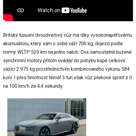
Britský luxusní dvoudveřový vůz má díky vysokonapěťovému
akumulátoru, který sám o sobě váží 700 kg, dojezd podle
normy WLTP 520 km na jedno nabití. Dva samostatně buzené
synchronní motory přitom uvádějí do pohybu kupé celkově
vážící 2 975 kg prostřednictvím kombinovaného výkonu 584
koní. I přes hmotnost téměř 3 tun však vůz překoná sprint z 0
na 100 km/h za 4,4 sekundy.