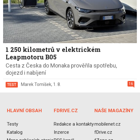
1 250 kilometrů v elektrickém
Leapmotoru B05
Cesta z Česka do Monaka prověřila spotřebu,
dojezd i nabíjení
16
Marek Tomíšek
,
1. 8.
TEST
HLAVNÍ OBSAH
FDRIVE.CZ
NAŠE MAGAZÍNY
Testy
Redakce a kontakty
mobilenet.cz
Katalog
Inzerce
fDrive.cz