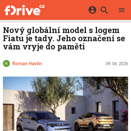
TESTY
ELEKTROMOBILY
Přihlášení a registrace pomocí:
Nový globální model s logem
HYBRIDY
KATALOG
Fiatu je tady. Jeho označení se
E-MOTORSPORT
Facebook
Google
MAPA STANIC
vám vryje do paměti
OSTATNÍ
VIDEA
Twitter
Apple
Microsoft
SERIÁLY
DALŠÍ
Roman Havlín
09. 06. 2026