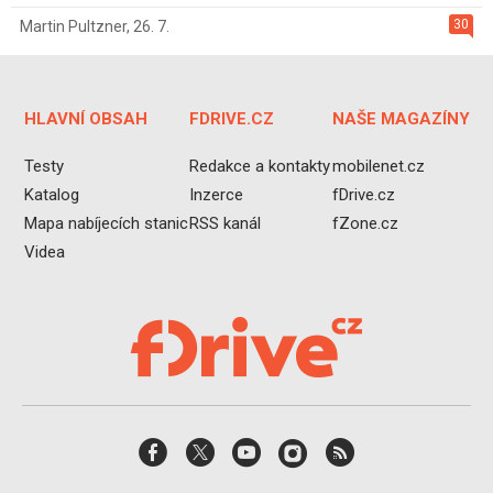
30
Martin Pultzner
,
26. 7.
HLAVNÍ OBSAH
FDRIVE.CZ
NAŠE MAGAZÍNY
Testy
Redakce a kontakty
mobilenet.cz
Katalog
Inzerce
fDrive.cz
Mapa nabíjecích stanic
RSS kanál
fZone.cz
Videa