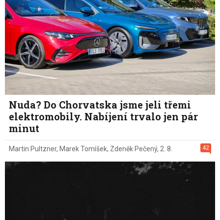
Nuda? Do Chorvatska jsme jeli třemi
elektromobily. Nabíjení trvalo jen pár
minut
42
Martin Pultzner
,
Marek Tomíšek
,
Zdeněk Pečený
,
2. 8.