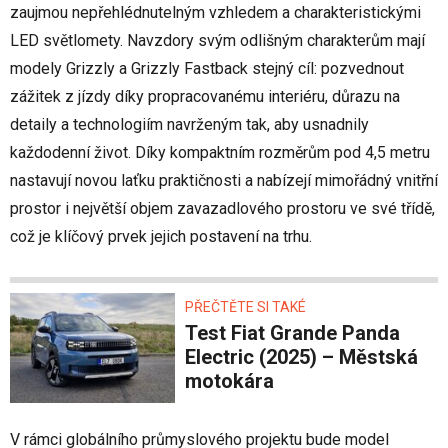
zaujmou nepřehlédnutelným vzhledem a charakteristickými
LED světlomety. Navzdory svým odlišným charakterům mají
modely Grizzly a Grizzly Fastback stejný cíl: pozvednout
zážitek z jízdy díky propracovanému interiéru, důrazu na
detaily a technologiím navrženým tak, aby usnadnily
každodenní život. Díky kompaktním rozměrům pod 4,5 metru
nastavují novou laťku praktičnosti a nabízejí mimořádný vnitřní
prostor i největší objem zavazadlového prostoru ve své třídě,
což je klíčový prvek jejich postavení na trhu.
PŘEČTĚTE SI TAKÉ
Test Fiat Grande Panda
Electric (2025) – Městská
motokára
V rámci globálního průmyslového projektu bude model