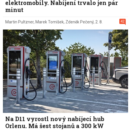
elektromobily. Nabíjení trvalo jen pár
minut
42
Martin Pultzner
,
Marek Tomíšek
,
Zdeněk Pečený
,
2. 8.
Na D11 vyrostl nový nabíjecí hub
Orlenu. Má šest stojanů a 300 kW