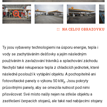
NA CELOU OBRAZOVKU
Ty jsou vybaveny technologiemi na úsporu energie, tepla i
vody se zachytáváním dešťovky a jejím následným
používáním k zavlažování trávníků a splachování záchodu.
Nechybí také rekuperace tepla z chladicích jednotek, které
následně poslouží k vytápění objektu. A pochopitelně ani
fotovoltaické panely o výkonu 50 kW
. Jsou pokryty
p
průsvitnými panely, aby se omezila nutnost pod nimi
přisvěcovat. Své místo našly nejen na střeše objektu a
zastřešení čerpacích stojanů, ale také nad nabíjecími stojany.