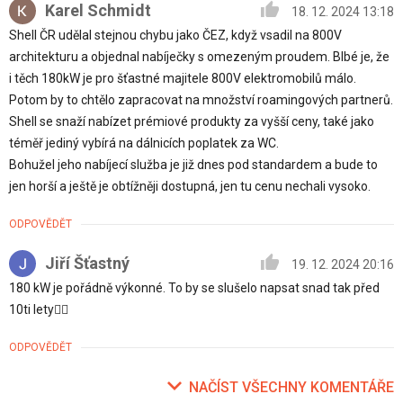
Karel Schmidt
18. 12. 2024 13:18
Shell ČR udělal stejnou chybu jako ČEZ, když vsadil na 800V
architekturu a objednal nabíječky s omezeným proudem. Blbé je, že
i těch 180kW je pro šťastné majitele 800V elektromobilů málo.
Potom by to chtělo zapracovat na množství roamingových partnerů.
Shell se snaží nabízet prémiové produkty za vyšší ceny, také jako
téměř jediný vybírá na dálnicích poplatek za WC.
Bohužel jeho nabíjecí služba je již dnes pod standardem a bude to
jen horší a ještě je obtížněji dostupná, jen tu cenu nechali vysoko.
ODPOVĚDĚT
Jiří Šťastný
19. 12. 2024 20:16
180 kW je pořádně výkonné. To by se slušelo napsat snad tak před
10ti lety🤦‍♂️
ODPOVĚDĚT
NAČÍST VŠECHNY KOMENTÁŘE