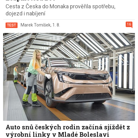
Cesta z Česka do Monaka prověřila spotřebu,
dojezd i nabíjení
16
Marek Tomíšek
,
1. 8.
TEST
Auto snů českých rodin začíná sjíždět z
výrobní linky v Mladé Boleslavi