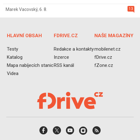
13
Marek Vacovský
,
6. 8.
HLAVNÍ OBSAH
FDRIVE.CZ
NAŠE MAGAZÍNY
Testy
Redakce a kontakty
mobilenet.cz
Katalog
Inzerce
fDrive.cz
Mapa nabíjecích stanic
RSS kanál
fZone.cz
Videa