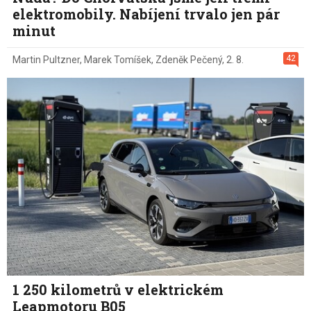
elektromobily. Nabíjení trvalo jen pár
minut
42
Martin Pultzner
,
Marek Tomíšek
,
Zdeněk Pečený
,
2. 8.
1 250 kilometrů v elektrickém
Leapmotoru B05