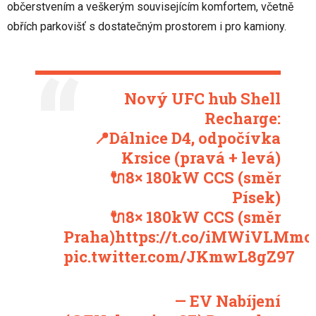
občerstvením a veškerým souvisejícím komfortem, včetně
obřích parkovišť s dostatečným prostorem i pro kamiony.
Nový UFC hub Shell
Recharge:
📍Dálnice D4, odpočívka
Krsice (pravá + levá)
🔌8× 180kW CCS (směr
Písek)
🔌8× 180kW CCS (směr
Praha)
https://t.co/iMWiVLMmc
pic.twitter.com/JKmwL8gZ97
— EV Nabíjení