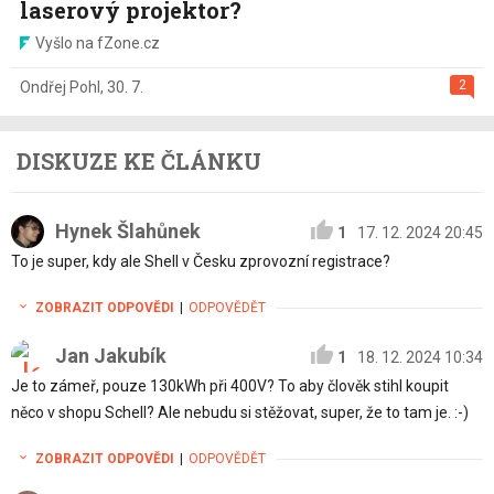
laserový projektor?
Vyšlo na fZone.cz
2
Ondřej Pohl
,
30. 7.
DISKUZE KE ČLÁNKU
Hynek Šlahůnek
1
17. 12. 2024 20:45
To je super, kdy ale Shell v Česku zprovozní registrace?
ZOBRAZIT ODPOVĚDI
|
ODPOVĚDĚT
Jan Jakubík
1
18. 12. 2024 10:34
Je to zámeř, pouze 130kWh při 400V? To aby člověk stihl koupit
něco v shopu Schell? Ale nebudu si stěžovat, super, že to tam je. :-)
ZOBRAZIT ODPOVĚDI
|
ODPOVĚDĚT