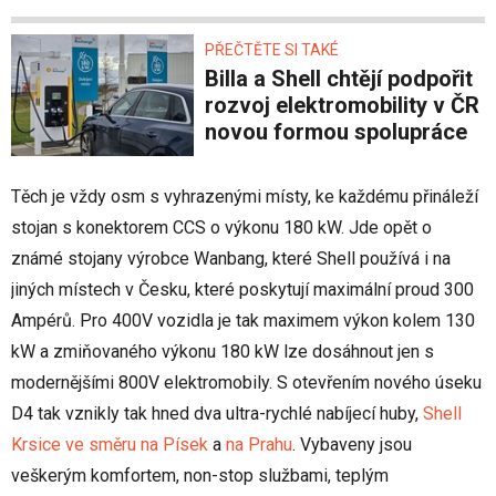
PŘEČTĚTE SI TAKÉ
Billa a Shell chtějí podpořit
rozvoj elektromobility v ČR
novou formou spolupráce
Těch je vždy osm s vyhrazenými místy, ke každému přináleží
stojan s konektorem CCS o výkonu 180 kW. Jde opět o
známé stojany výrobce Wanbang, které Shell používá i na
jiných místech v Česku, které poskytují maximální proud 300
Ampérů. Pro 400V vozidla je tak maximem výkon kolem 130
kW a zmiňovaného výkonu 180 kW lze dosáhnout jen s
modernějšími 800V elektromobily. S otevřením nového úseku
D4 tak vznikly tak hned dva ultra-rychlé nabíjecí huby,
Shell
Krsice ve směru na Písek
a
na Prahu
. Vybaveny jsou
veškerým komfortem, non-stop službami, teplým