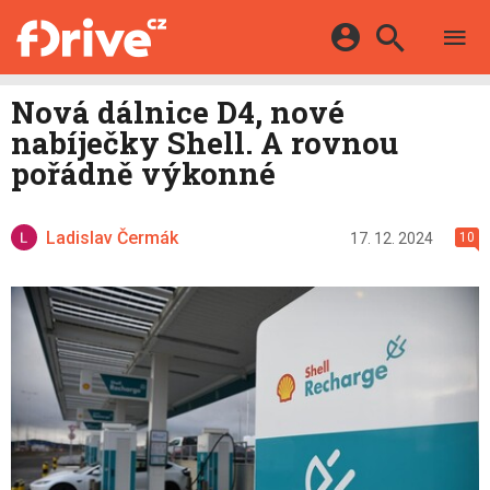
TESTY
ELEKTROMOBILY
Přihlášení a registrace pomocí:
Nová dálnice D4, nové
HYBRIDY
KATALOG
nabíječky Shell. A rovnou
E-MOTORSPORT
Facebook
Google
MAPA STANIC
pořádně výkonné
OSTATNÍ
VIDEA
Twitter
Apple
Microsoft
SERIÁLY
DALŠÍ
Ladislav Čermák
17. 12. 2024
10