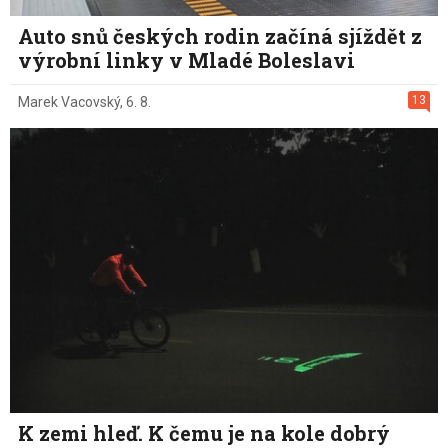
Auto snů českých rodin začíná sjíždět z
výrobní linky v Mladé Boleslavi
13
Marek Vacovský
,
6. 8.
K zemi hleď. K čemu je na kole dobrý