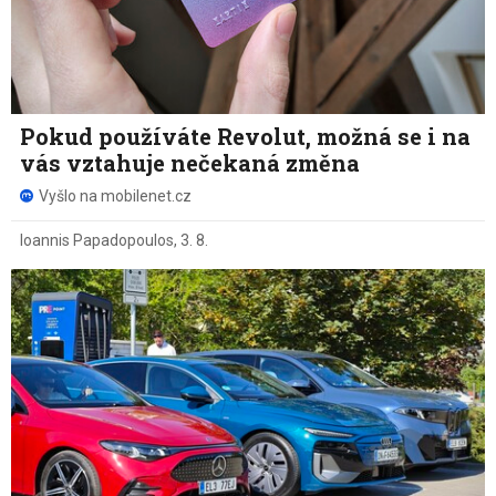
Pokud používáte Revolut, možná se i na
vás vztahuje nečekaná změna
Vyšlo na mobilenet.cz
Ioannis Papadopoulos
,
3. 8.