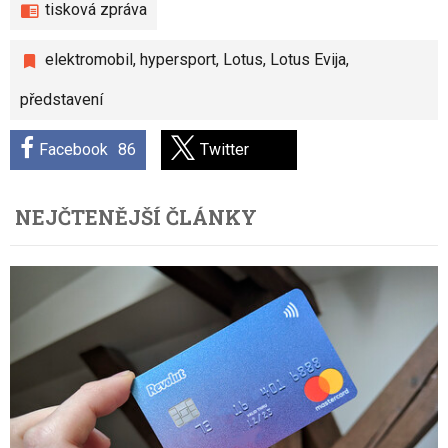
tisková zpráva
elektromobil
,
hypersport
,
Lotus
,
Lotus Evija
,
představení
Facebook
86
Twitter
NEJČTENĚJŠÍ ČLÁNKY