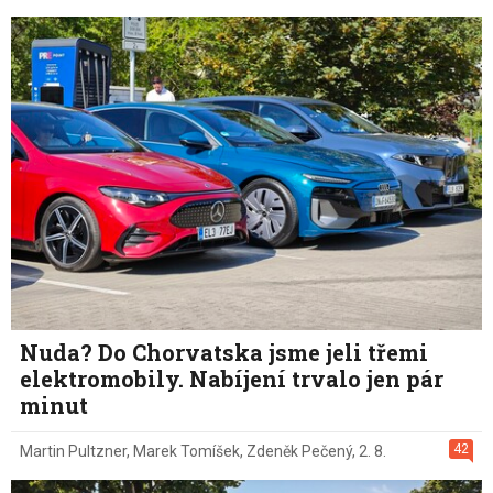
Nuda? Do Chorvatska jsme jeli třemi
elektromobily. Nabíjení trvalo jen pár
minut
42
Martin Pultzner
,
Marek Tomíšek
,
Zdeněk Pečený
,
2. 8.