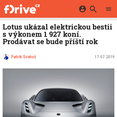
TESTY
ELEKTROMOBILY
Přihlášení a registrace pomocí:
Lotus ukázal elektrickou bestii
HYBRIDY
KATALOG
s výkonem 1 927 koní.
E-MOTORSPORT
Facebook
Google
MAPA STANIC
Prodávat se bude příští rok
OSTATNÍ
VIDEA
Twitter
Apple
Microsoft
SERIÁLY
DALŠÍ
Patrik Svatoš
17. 07. 2019