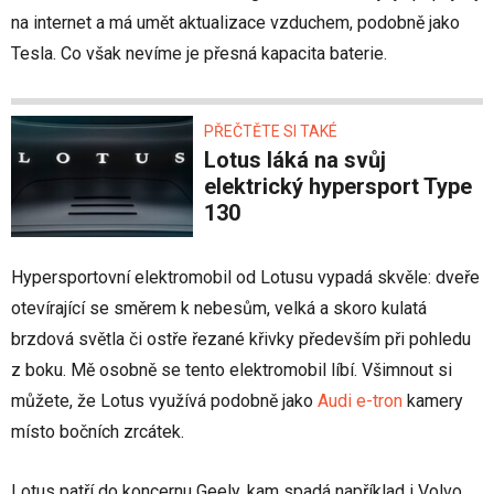
na internet a má umět aktualizace vzduchem, podobně jako
Tesla. Co však nevíme je přesná kapacita baterie.
PŘEČTĚTE SI TAKÉ
Lotus láká na svůj
elektrický hypersport Type
130
Hypersportovní elektromobil od Lotusu vypadá skvěle: dveře
otevírající se směrem k nebesům, velká a skoro kulatá
brzdová světla či ostře řezané křivky především při pohledu
z boku. Mě osobně se tento elektromobil líbí. Všimnout si
můžete, že Lotus využívá podobně jako
Audi e-tron
kamery
místo bočních zrcátek.
Lotus patří do koncernu Geely, kam spadá například i Volvo.