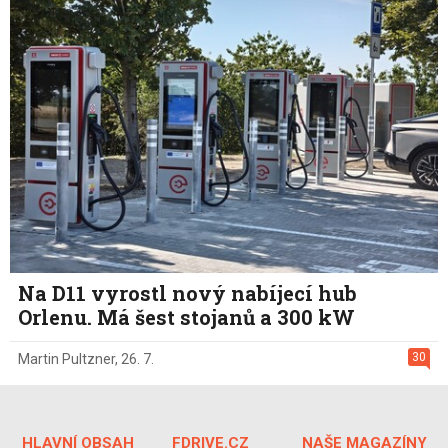
Na D11 vyrostl nový nabíjecí hub
Orlenu. Má šest stojanů a 300 kW
30
Martin Pultzner
,
26. 7.
HLAVNÍ OBSAH
FDRIVE.CZ
NAŠE MAGAZÍNY