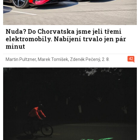
Nuda? Do Chorvatska jsme jeli třemi
elektromobily. Nabíjení trvalo jen pár
minut
42
Martin Pultzner
,
Marek Tomíšek
,
Zdeněk Pečený
,
2. 8.