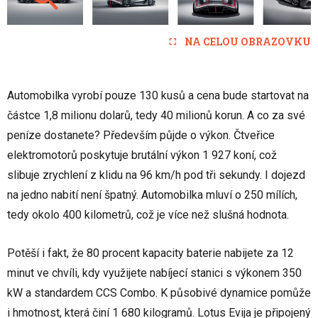
NA CELOU OBRAZOVKU
Automobilka vyrobí pouze 130 kusů a cena bude startovat na
částce 1,8 milionu dolarů, tedy 40 milionů korun. A co za své
peníze dostanete? Především půjde o výkon. Čtveřice
elektromotorů poskytuje brutální výkon 1 927 koní, což
slibuje zrychlení z klidu na 96 km/h pod tři sekundy. I dojezd
na jedno nabití není špatný. Automobilka mluví o 250 mílích,
tedy okolo 400 kilometrů, což je více než slušná hodnota.
Potěší i fakt, že 80 procent kapacity baterie nabijete za 12
minut ve chvíli, kdy využijete nabíjecí stanici s výkonem 350
kW a standardem CCS Combo. K působivé dynamice pomůže
i hmotnost, která činí 1 680 kilogramů. Lotus Evija je připojený