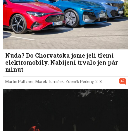
Nuda? Do Chorvatska jsme jeli třemi
elektromobily. Nabíjení trvalo jen pár
minut
42
Martin Pultzner
,
Marek Tomíšek
,
Zdeněk Pečený
,
2. 8.