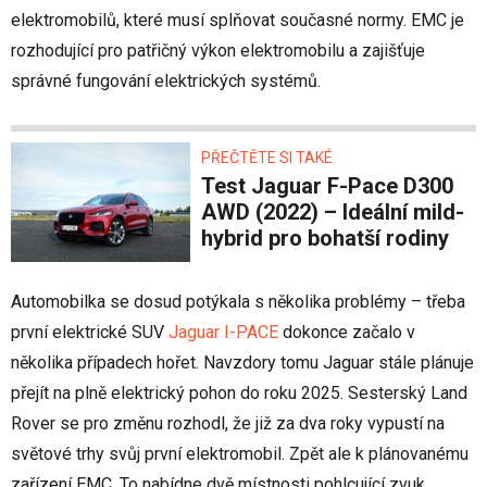
elektromobilů, které musí splňovat současné normy. EMC je
rozhodující pro patřičný výkon elektromobilu a zajišťuje
správné fungování elektrických systémů.
PŘEČTĚTE SI TAKÉ
Test Jaguar F-Pace D300
AWD (2022) – Ideální mild-
hybrid pro bohatší rodiny
Automobilka se dosud potýkala s několika problémy – třeba
první elektrické SUV
Jaguar I-PACE
dokonce začalo v
několika případech hořet. Navzdory tomu Jaguar stále plánuje
přejít na plně elektrický pohon do roku 2025. Sesterský Land
Rover se pro změnu rozhodl, že již za dva roky vypustí na
světové trhy svůj první elektromobil. Zpět ale k plánovanému
zařízení EMC. To nabídne dvě místnosti pohlcující zvuk,