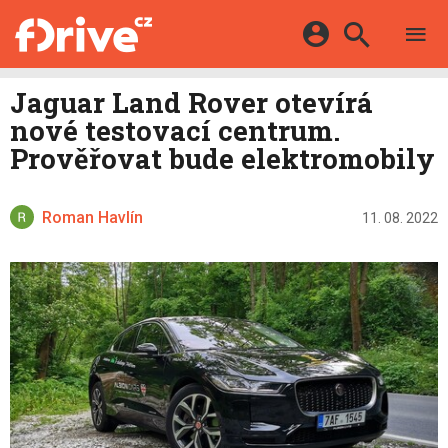
TESTY
ELEKTROMOBILY
Přihlášení a registrace pomocí:
Jaguar Land Rover otevírá
HYBRIDY
KATALOG
nové testovací centrum.
E-MOTORSPORT
Facebook
Google
MAPA STANIC
Prověřovat bude elektromobily
OSTATNÍ
VIDEA
Twitter
Apple
Microsoft
SERIÁLY
DALŠÍ
Roman Havlín
11. 08. 2022