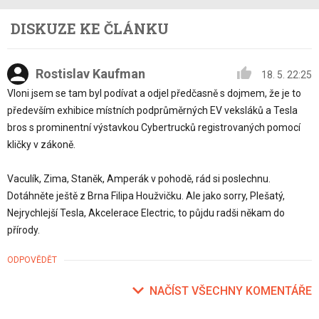
DISKUZE KE ČLÁNKU
Rostislav Kaufman
18. 5. 22:25
Vloni jsem se tam byl podívat a odjel předčasně s dojmem, že je to
především exhibice místních podprůměrných EV veksláků a Tesla
bros s prominentní výstavkou Cybertrucků registrovaných pomocí
kličky v zákoně.
Vaculík, Zima, Staněk, Amperák v pohodě, rád si poslechnu.
Dotáhněte ještě z Brna Filipa Houžvičku. Ale jako sorry, Plešatý,
Nejrychlejší Tesla, Akcelerace Electric, to půjdu radši někam do
přírody.
ODPOVĚDĚT
NAČÍST VŠECHNY KOMENTÁŘE