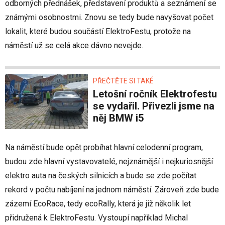
odborných přednášek, představení produktů a seznámení se
známými osobnostmi. Znovu se tedy bude navyšovat počet
lokalit, které budou součástí ElektroFestu, protože na
náměstí už se celá akce dávno nevejde.
PŘEČTĚTE SI TAKÉ
Letošní ročník Elektrofestu
se vydařil. Přivezli jsme na
něj BMW i5
Na náměstí bude opět probíhat hlavní celodenní program,
budou zde hlavní vystavovatelé, nejznámější i nejkuriosnější
elektro auta na českých silnicích a bude se zde počítat
rekord v počtu nabíjení na jednom náměstí. Zároveň zde bude
zázemí EcoRace, tedy ecoRally, která je již několik let
přidružená k ElektroFestu. Vystoupí například Michal