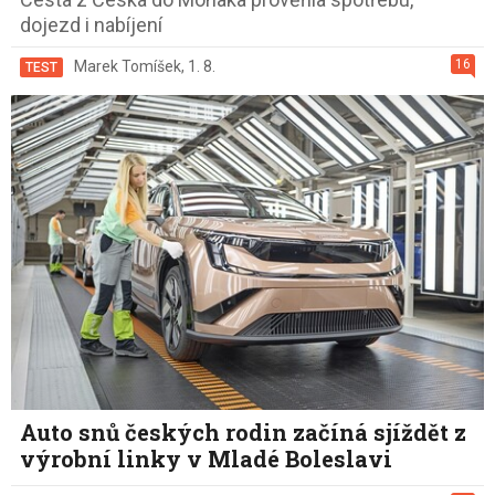
dojezd i nabíjení
16
Marek Tomíšek
,
1. 8.
TEST
Auto snů českých rodin začíná sjíždět z
výrobní linky v Mladé Boleslavi