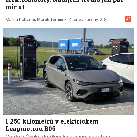
minut
42
Martin Pultzner
,
Marek Tomíšek
,
Zdeněk Pečený
,
2. 8.
1 250 kilometrů v elektrickém
Leapmotoru B05
Cesta z Česka do Monaka prověřila spotřebu,