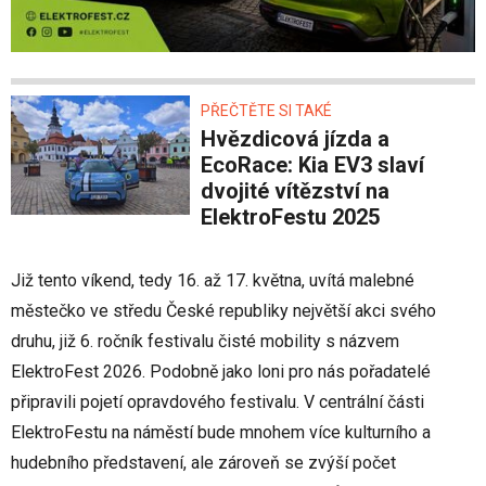
PŘEČTĚTE SI TAKÉ
Hvězdicová jízda a
EcoRace: Kia EV3 slaví
dvojité vítězství na
ElektroFestu 2025
Již tento víkend, tedy 16. až 17. května, uvítá malebné
městečko ve středu České republiky největší akci svého
druhu, již 6. ročník festivalu čisté mobility s názvem
ElektroFest 2026. Podobně jako loni pro nás pořadatelé
připravili pojetí opravdového festivalu. V centrální části
ElektroFestu na náměstí bude mnohem více kulturního a
hudebního představení, ale zároveň se zvýší počet