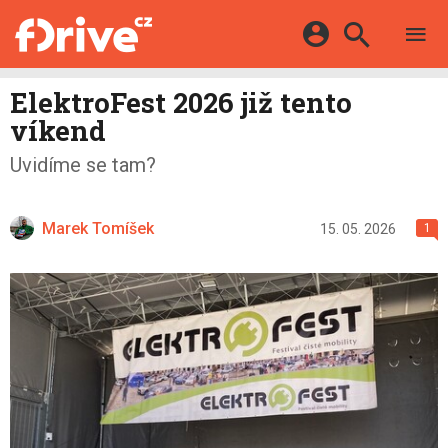
TESTY
ELEKTROMOBILY
Přihlášení a registrace pomocí:
ElektroFest 2026 již tento
HYBRIDY
KATALOG
víkend
E-MOTORSPORT
Facebook
Google
MAPA STANIC
Uvidíme se tam?
OSTATNÍ
VIDEA
Twitter
Apple
Microsoft
SERIÁLY
DALŠÍ
Marek Tomíšek
15. 05. 2026
1