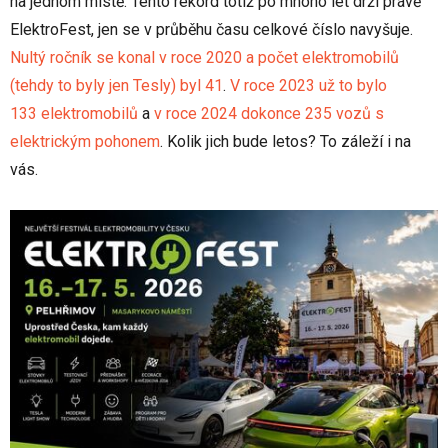
na jednom místě. Tento rekord totiž po mnoho let drží právě
ElektroFest, jen se v průběhu času celkové číslo navyšuje.
Nultý ročník se konal v roce 2020 a počet elektromobilů
(tehdy to byly jen Tesly) byl 41
.
V roce 2023 už to bylo
133 elektromobilů
a
v roce 2024 dokonce 235 vozů s
elektrickým pohonem
. Kolik jich bude letos? To záleží i na
vás.