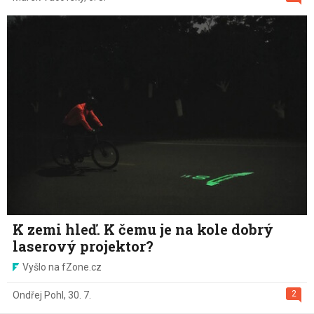
K zemi hleď. K čemu je na kole dobrý
laserový projektor?
Vyšlo na fZone.cz
2
Ondřej Pohl
,
30. 7.