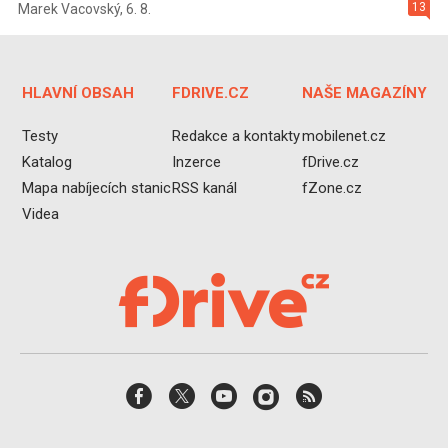
13
Marek Vacovský
,
6. 8.
HLAVNÍ OBSAH
FDRIVE.CZ
NAŠE MAGAZÍNY
Testy
Redakce a kontakty
mobilenet.cz
Katalog
Inzerce
fDrive.cz
Mapa nabíjecích stanic
RSS kanál
fZone.cz
Videa