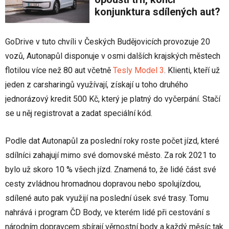
konjunktura sdílených aut?
GoDrive v tuto chvíli v Českých Budějovicích provozuje 20
vozů, Autonapůl disponuje v osmi dalších krajských městech
flotilou více než 80 aut včetně
Tesly Model 3
. Klienti, kteří už
jeden z carsharingů využívají, získají u toho druhého
jednorázový kredit 500 Kč, který je platný do vyčerpání. Stačí
se u něj registrovat a zadat speciální kód.
Podle dat Autonapůl za poslední roky roste počet jízd, které
sdílníci zahajují mimo své domovské město. Za rok 2021 to
bylo už skoro 10 % všech jízd. Znamená to, že lidé část své
cesty zvládnou hromadnou dopravou nebo spolujízdou,
sdílené auto pak využijí na poslední úsek své trasy. Tomu
nahrává i program ČD Body, ve kterém lidé při cestování s
národním dopravcem sbírají věrnostní body a každý měsíc tak