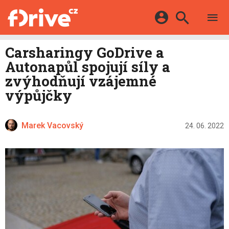
TESTY
ELEKTROMOBILY
Přihlášení a registrace pomocí:
Carsharingy GoDrive a
HYBRIDY
KATALOG
Autonapůl spojují síly a
E-MOTORSPORT
Facebook
Google
MAPA STANIC
zvýhodňují vzájemné
OSTATNÍ
výpůjčky
VIDEA
Twitter
Apple
Microsoft
SERIÁLY
DALŠÍ
Marek Vacovský
24. 06. 2022