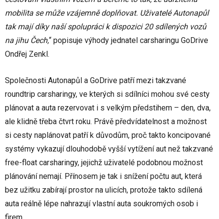
mobilita se může vzájemně doplňovat. Uživatelé Autonapůl
tak mají díky naší spolupráci k dispozici 20 sdílených vozů
na jihu Čech,
“ popisuje výhody jednatel carsharingu GoDrive
Ondřej Zenkl.
Společnosti Autonapůl a GoDrive patří mezi takzvané
roundtrip carsharingy, ve kterých si sdílníci mohou své cesty
plánovat a auta rezervovat i s velkým předstihem – den, dva,
ale klidně třeba čtvrt roku. Právě předvídatelnost a možnost
si cesty naplánovat patří k důvodům, proč takto koncipované
systémy vykazují dlouhodobě vyšší vytížení aut než takzvané
free-float carsharingy, jejichž uživatelé podobnou možnost
plánování nemají. Přínosem je tak i snížení počtu aut, která
bez užitku zabírají prostor na ulicích, protože takto sdílená
auta reálně lépe nahrazují vlastní auta soukromých osob i
firem.