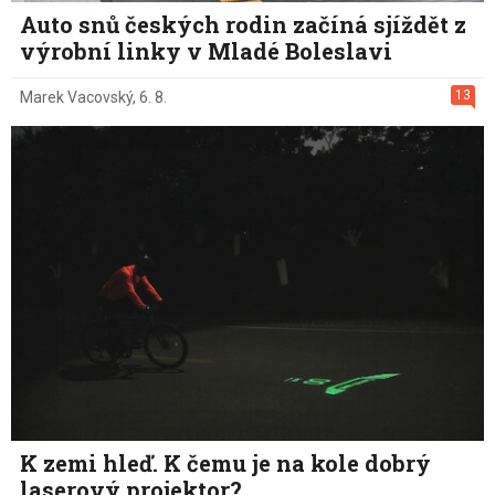
Auto snů českých rodin začíná sjíždět z
výrobní linky v Mladé Boleslavi
13
Marek Vacovský
,
6. 8.
K zemi hleď. K čemu je na kole dobrý
laserový projektor?