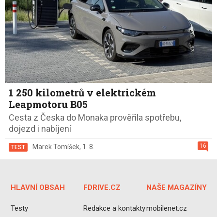
1 250 kilometrů v elektrickém
Leapmotoru B05
Cesta z Česka do Monaka prověřila spotřebu,
dojezd i nabíjení
16
Marek Tomíšek
,
1. 8.
TEST
HLAVNÍ OBSAH
FDRIVE.CZ
NAŠE MAGAZÍNY
Testy
Redakce a kontakty
mobilenet.cz