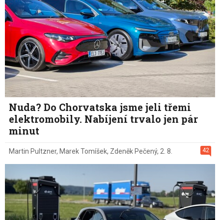
Nuda? Do Chorvatska jsme jeli třemi
elektromobily. Nabíjení trvalo jen pár
minut
42
Martin Pultzner
,
Marek Tomíšek
,
Zdeněk Pečený
,
2. 8.