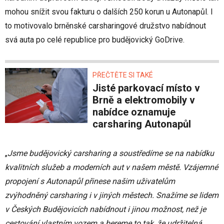
mohou snížit svou fakturu o dalších 250 korun u Autonapůl. I
to motivovalo brněnské carsharingové družstvo nabídnout
svá auta po celé republice pro budějovický GoDrive.
PŘEČTĚTE SI TAKÉ
Jisté parkovací místo v
Brně a elektromobily v
nabídce oznamuje
carsharing Autonapůl
„
Jsme budějovický carsharing a soustředíme se na nabídku
kvalitních služeb a moderních aut v našem městě. Vzájemné
propojení s Autonapůl přinese našim uživatelům
zvýhodněný carsharing i v jiných městech. Snažíme se lidem
v Českých Budějovicích nabídnout i jinou možnost, než je
cestování vlastním vozem a bereme to tak, že udržitelná