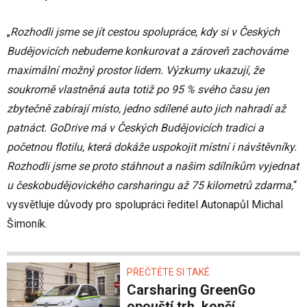
„
Rozhodli jsme se jít cestou spolupráce, kdy si v Českých
Budějovicích nebudeme konkurovat a zároveň zachováme
maximální možný prostor lidem. Výzkumy ukazují, že
soukromě vlastněná auta totiž po 95 % svého času jen
zbytečně zabírají místo, jedno sdílené auto jich nahradí až
patnáct. GoDrive má v Českých Budějovicích tradici a
početnou flotilu, která dokáže uspokojit místní i návštěvníky.
Rozhodli jsme se proto stáhnout a našim sdílníkům vyjednat
u českobudějovického carsharingu až 75 kilometrů zdarma,
“
vysvětluje důvody pro spolupráci ředitel Autonapůl Michal
Šimoník.
PŘEČTĚTE SI TAKÉ
Carsharing GreenGo
opouští trh, končí