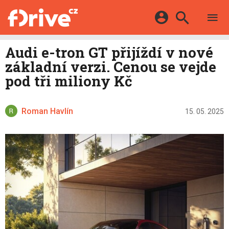
TESTY
ELEKTROMOBILY
Přihlášení a registrace pomocí:
Audi e-tron GT přijíždí v nové
HYBRIDY
KATALOG
základní verzi. Cenou se vejde
E-MOTORSPORT
Facebook
Google
MAPA STANIC
pod tři miliony Kč
OSTATNÍ
VIDEA
Twitter
Apple
Microsoft
SERIÁLY
DALŠÍ
Roman Havlín
15. 05. 2025