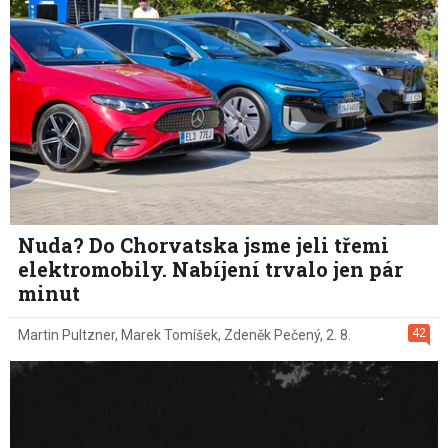
Nuda? Do Chorvatska jsme jeli třemi
elektromobily. Nabíjení trvalo jen pár
minut
42
Martin Pultzner
,
Marek Tomíšek
,
Zdeněk Pečený
,
2. 8.