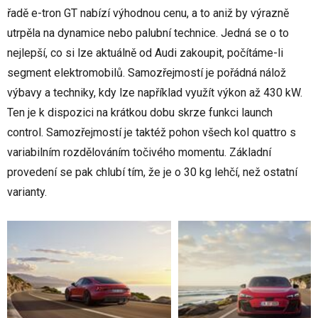
řadě e-tron GT nabízí výhodnou cenu, a to aniž by výrazně
utrpěla na dynamice nebo palubní technice. Jedná se o to
nejlepší, co si lze aktuálně od Audi zakoupit, počítáme-li
segment elektromobilů. Samozřejmostí je pořádná nálož
výbavy a techniky, kdy lze například využít výkon až 430 kW.
Ten je k dispozici na krátkou dobu skrze funkci launch
control. Samozřejmostí je taktéž pohon všech kol quattro s
variabilním rozdělováním točivého momentu. Základní
provedení se pak chlubí tím, že je o 30 kg lehčí, než ostatní
varianty.