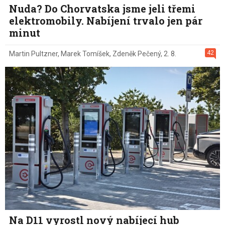
Nuda? Do Chorvatska jsme jeli třemi
elektromobily. Nabíjení trvalo jen pár
minut
42
Martin Pultzner
,
Marek Tomíšek
,
Zdeněk Pečený
,
2. 8.
Na D11 vyrostl nový nabíjecí hub