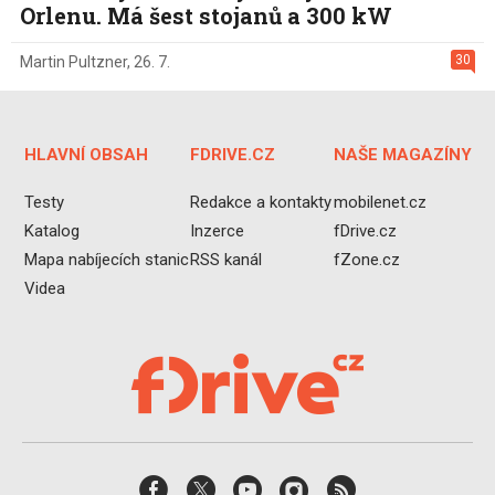
Orlenu. Má šest stojanů a 300 kW
30
Martin Pultzner
,
26. 7.
HLAVNÍ OBSAH
FDRIVE.CZ
NAŠE MAGAZÍNY
Testy
Redakce a kontakty
mobilenet.cz
Katalog
Inzerce
fDrive.cz
Mapa nabíjecích stanic
RSS kanál
fZone.cz
Videa