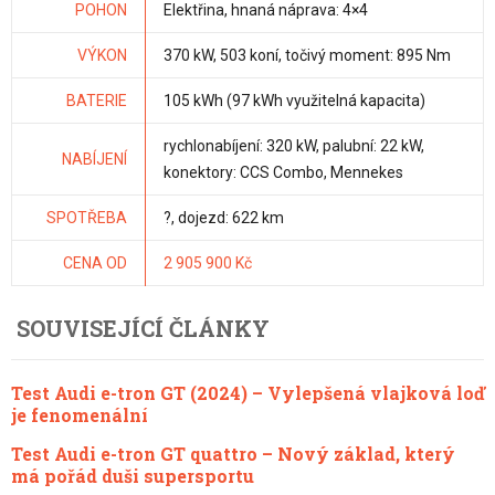
POHON
Elektřina, hnaná náprava: 4×4
VÝKON
370 kW, 503 koní, točivý moment: 895 Nm
BATERIE
105 kWh (97 kWh využitelná kapacita)
rychlonabíjení: 320 kW, palubní: 22 kW,
NABÍJENÍ
konektory: CCS Combo, Mennekes
SPOTŘEBA
?, dojezd: 622 km
CENA OD
2 905 900 Kč
SOUVISEJÍCÍ ČLÁNKY
Test Audi e-tron GT (2024) – Vylepšená vlajková loď
je fenomenální
Test Audi e-tron GT quattro – Nový základ, který
má pořád duši supersportu