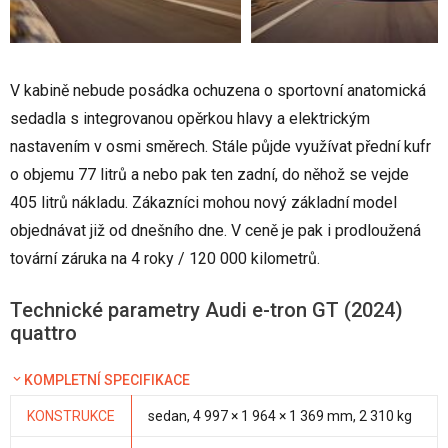
V kabině nebude posádka ochuzena o sportovní anatomická
sedadla s integrovanou opěrkou hlavy a elektrickým
nastavením v osmi směrech. Stále půjde využívat přední kufr
o objemu 77 litrů a nebo pak ten zadní, do něhož se vejde
405 litrů nákladu. Zákazníci mohou nový základní model
objednávat již od dnešního dne. V ceně je pak i prodloužená
tovární záruka na 4 roky / 120 000 kilometrů.
Technické parametry Audi e-tron GT (2024)
quattro
KOMPLETNÍ SPECIFIKACE
KONSTRUKCE
sedan, 4 997 × 1 964 × 1 369 mm, 2 310 kg