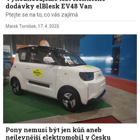
dodávky elBlesk EV48 Van
Ptejte se na to, co vás zajímá
Marek Tomíšek
,
17. 4. 2025
Pony nemusí být jen kůň aneb
nejlevnější elektromobil v Česku