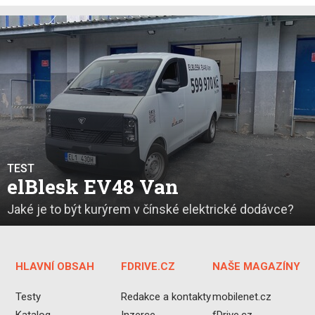
TEST
elBlesk EV48 Van
Jaké je to být kurýrem v čínské elektrické dodávce?
HLAVNÍ OBSAH
FDRIVE.CZ
NAŠE MAGAZÍNY
Testy
Redakce a kontakty
mobilenet.cz
Katalog
Inzerce
fDrive.cz