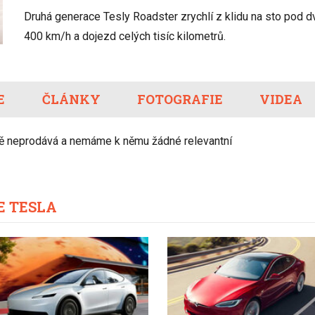
Eco-Rally
Autonomní řízen
Druhá generace Tesly Roadster zrychlí z klidu na sto pod d
Ostatní
Carsharing
Systémy a tech
400 km/h a dojezd celých tisíc kilometrů.
s-Benz
Veřejná doprav
Nabíjení a nabíj
stanice
E
ČLÁNKY
FOTOGRAFIE
Redakční článk
VIDEA
gen
Ostatní
tě neprodává a nemáme k němu žádné relevantní
E TESLA