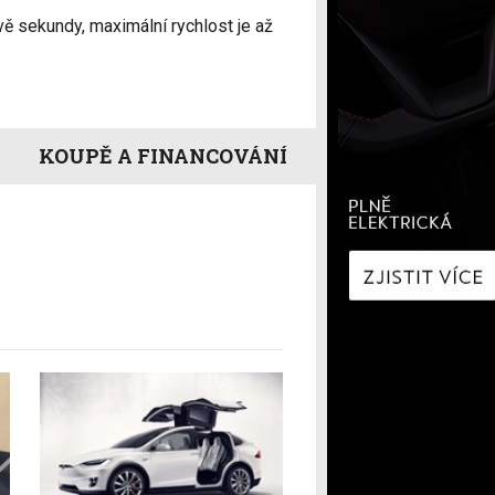
í
Zaostřeno na spotřebu
vě sekundy, maximální rychlost je až
fNews
nologie
Nabíjíme elektromobil
a
Technologie v autech
ecí
Historie elektromobilů
y
KOUPĚ A FINANCOVÁNÍ