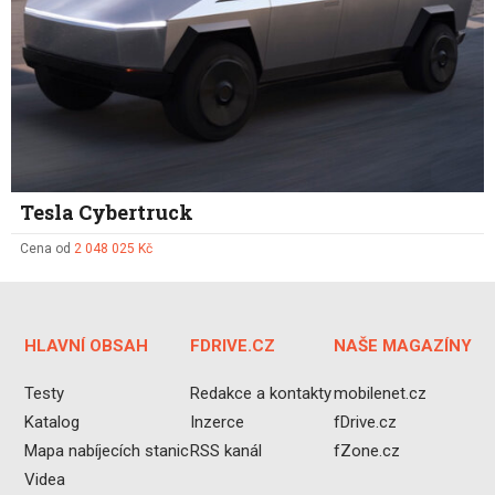
Tesla Cybertruck
Cena od
2 048 025 Kč
HLAVNÍ OBSAH
FDRIVE.CZ
NAŠE MAGAZÍNY
Testy
Redakce a kontakty
mobilenet.cz
Katalog
Inzerce
fDrive.cz
Mapa nabíjecích stanic
RSS kanál
fZone.cz
Videa