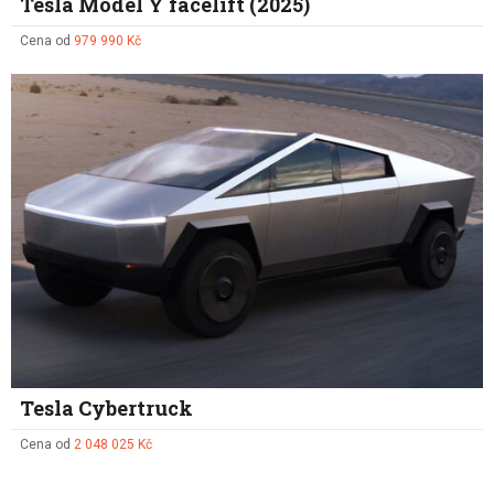
Tesla Model Y facelift (2025)
Cena od
979 990 Kč
Tesla Cybertruck
Cena od
2 048 025 Kč