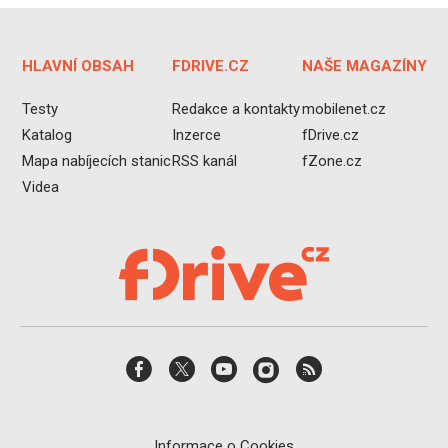
HLAVNÍ OBSAH
FDRIVE.CZ
NAŠE MAGAZÍNY
Testy
Redakce a kontakty
mobilenet.cz
Katalog
Inzerce
fDrive.cz
Mapa nabíjecích stanic
RSS kanál
fZone.cz
Videa
Informace o Cookies