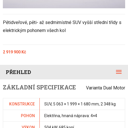
Pětidveřové, pěti- až sedmimístné SUV vyšší střední třídy s
elektrickým pohonem všech kol
2 919 900 Kč
PŘEHLED
ZÁKLADNÍ SPECIFIKACE
Varianta Dual Motor
KONSTRUKCE
SUV, 5 063 × 1 999 × 1 680 mm, 2 348 kg
POHON
Elektřina, hnaná náprava: 4×4
VÝKON
504 kW, 685 koní