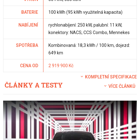
BATERIE
100 kWh (95 kWh využitelná kapacita)
NABÍJENÍ
rychlonabíjení: 250 kW, palubní: 11 kW,
konektory: NACS, CCS Combo, Mennekes
SPOTŘEBA
Kombinovaná: 18,3 kWh / 100 km, dojezd:
649 km
CENA OD
2 919 900 Kč
KOMPLETNÍ SPECIFIKACE
ČLÁNKY A TESTY
VÍCE ČLÁNKŮ