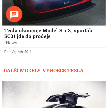
Tesla ukončuje Model S a X, sporťák
SC01 jde do prodeje
fNews
Petr Vojtěch
,
30. 1.
DALŠÍ MODELY VÝROBCE TESLA