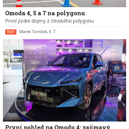
Omoda 4, 5 a 7 na polygonu
První jízdní dojmy z čínského polygonu
Marek Tomíšek
,
6. 7.
TEST
První pohled na Omodu 4: zajímavý