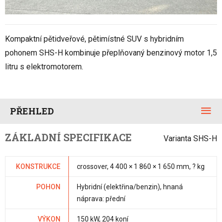
Kompaktní pětidveřové, pětimístné SUV s hybridním
pohonem SHS-H kombinuje přeplňovaný benzinový motor 1,5
litru s elektromotorem.
PŘEHLED
ZÁKLADNÍ SPECIFIKACE
Varianta SHS-H
KONSTRUKCE
crossover, 4 400 × 1 860 × 1 650 mm, ? kg
POHON
Hybridní (elektřina/benzin), hnaná
náprava: přední
VÝKON
150 kW, 204 koní