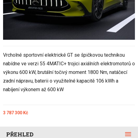
Vrcholné sportovní elektrické GT se špičkovou technikou
nabídne ve verzi 55 4MATIC+ trojici axiálních elektromotorů o
výkonu 600 kW, brutální točivý moment 1800 Nm, natáčecí
zadní nápravu, baterii o využitelné kapacitě 106 kWh a
nabíjení výkonem až 600 kW
3 787 300 Kč
PŘEHLED