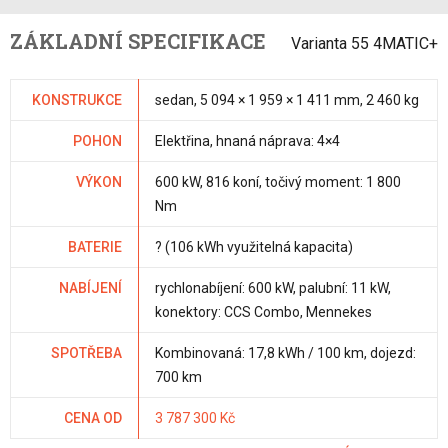
ZÁKLADNÍ SPECIFIKACE
Varianta 55 4MATIC+
KONSTRUKCE
sedan, 5 094 × 1 959 × 1 411 mm, 2 460 kg
POHON
Elektřina, hnaná náprava: 4×4
VÝKON
600 kW, 816 koní, točivý moment: 1 800
Nm
BATERIE
? (106 kWh využitelná kapacita)
NABÍJENÍ
rychlonabíjení: 600 kW, palubní: 11 kW,
konektory: CCS Combo, Mennekes
SPOTŘEBA
Kombinovaná: 17,8 kWh / 100 km, dojezd:
700 km
CENA OD
3 787 300 Kč