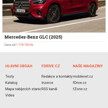
Mercedes-Benz GLC (2025)
Cena od
1 778 700 Kč
HLAVNÍ OBSAH
FDRIVE.CZ
NAŠE MAGAZÍNY
Testy
Redakce a kontakty
mobilenet.cz
Katalog
Inzerce
fDrive.cz
Mapa nabíjecích stanic
RSS kanál
fZone.cz
Videa