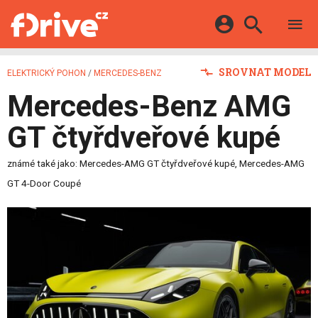
TESTY
ELEKTROMOBILY
Přihlášení a registrace pomocí:
SROVNAT MODEL
ELEKTRICKÝ POHON
/
MERCEDES-BENZ
HYBRIDY
KATALOG
Mercedes-Benz AMG
E-MOTORSPORT
Facebook
Google
MAPA STANIC
OSTATNÍ
GT čtyřdveřové kupé
VIDEA
Twitter
Apple
Microsoft
SERIÁLY
DALŠÍ
známé také jako: Mercedes-AMG GT čtyřdveřové kupé, Mercedes-AMG
GT 4-Door Coupé