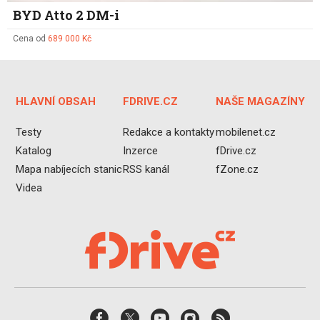
BYD Atto 2 DM-i
Cena od
689 000 Kč
HLAVNÍ OBSAH
FDRIVE.CZ
NAŠE MAGAZÍNY
Testy
Redakce a kontakty
mobilenet.cz
Katalog
Inzerce
fDrive.cz
Mapa nabíjecích stanic
RSS kanál
fZone.cz
Videa