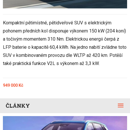
Kompaktní pětimístné, pětidveřové SUV s elektrickým
pohonem předních kol disponuje výkonem 150 kW (204 koní)
a točivým momentem 310 Nm. Elektrickou energii čerpá z
LFP baterie o kapacitě 60,4 kWh. Na jedno nabití zvládne toto
SUV v kombinovaném provozu dle WLTP až 420 km. Potěší
také praktická funkce V2L s výkonem až 3,3 kW.
949 000 Kč
ČLÁNKY