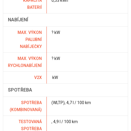
KAPACITA
0,53 kWh
BATERIÍ
NABÍJENÍ
MAX. VÝKON
? kW
PALUBNÍ
NABÍJEČKY
MAX. VÝKON
? kW
RYCHLONABÍJENÍ
V2X
kW
SPOTŘEBA
SPOTŘEBA
(WLTP), 4,7 l / 100 km
(KOMBINOVANÁ)
TESTOVANÁ
, 4,9 l / 100 km
SPOTŘEBA