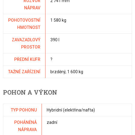
ROZVOR
2 741 mm
NÁPRAV
POHOTOVOSTNÍ
1 580 kg
HMOTNOST
ZAVAZADLOVÝ
390 l
PROSTOR
PŘEDNÍ KUFR
?
TAŽNÉ ZAŘÍZENÍ
brzděný, 1 600 kg
POHON A VÝKON
TYP POHONU
Hybridní (elektřina/nafta)
POHÁNĚNÁ
zadní
NÁPRAVA