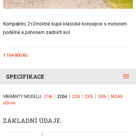
Kompaktní, 2+2místné kupé klasické koncepce s motorem
podélně a pohonem zadních kol
1 164 800 Kč
SPECIFIKACE
VARIANTY MODELU:
218i
220d
220i
230i
240i
M240i
xDrive
ZÁKLADNÍ ÚDAJE