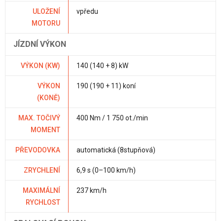
ULOŽENÍ
vpředu
MOTORU
JÍZDNÍ VÝKON
VÝKON (KW)
140 (140 + 8) kW
VÝKON
190 (190 + 11) koní
(KONĚ)
MAX. TOČIVÝ
400 Nm / 1 750 ot./min
MOMENT
PŘEVODOVKA
automatická (8stupňová)
ZRYCHLENÍ
6,9 s (0–100 km/h)
MAXIMÁLNÍ
237 km/h
RYCHLOST