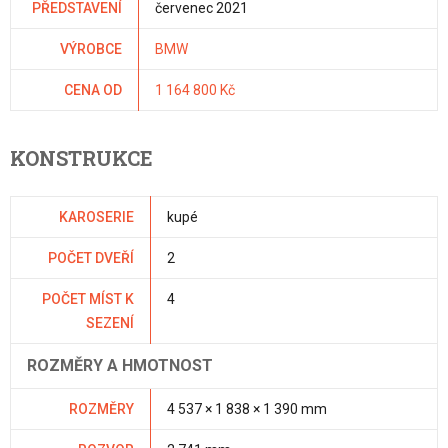
PŘEDSTAVENÍ
červenec 2021
VÝROBCE
BMW
CENA OD
1 164 800 Kč
KONSTRUKCE
KAROSERIE
kupé
POČET DVEŘÍ
2
POČET MÍST K
4
SEZENÍ
ROZMĚRY A HMOTNOST
ROZMĚRY
4 537 × 1 838 × 1 390 mm