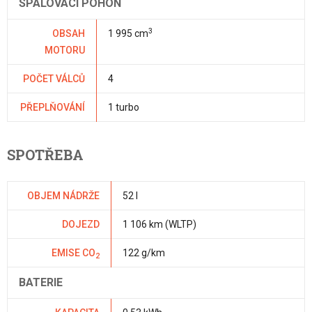
SPALOVACÍ POHON
3
OBSAH
1 995 cm
MOTORU
POČET VÁLCŮ
4
PŘEPLŇOVÁNÍ
1 turbo
SPOTŘEBA
OBJEM NÁDRŽE
52 l
DOJEZD
1 106 km (WLTP)
EMISE CO
122 g/km
2
BATERIE