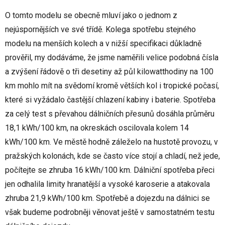
O tomto modelu se obecně mluví jako o jednom z
nejúspornějších ve své třídě. Kolega spotřebu stejného
modelu na menších kolech a v nižší specifikaci důkladně
prověřil, my dodáváme, že jsme naměřili velice podobná čísla
a zvýšení řádově o tři desetiny až půl kilowatthodiny na 100
km mohlo mít na svědomí kromě větších kol i tropické počasí,
které si vyžádalo častější chlazení kabiny i baterie. Spotřeba
za celý test s převahou dálničních přesunů dosáhla průměru
18,1 kWh/100 km, na okreskách oscilovala kolem 14
kWh/100 km. Ve městě hodně záleželo na hustotě provozu, v
pražských kolonách, kde se často více stojí a chladí, než jede,
počítejte se zhruba 16 kWh/100 km. Dálniční spotřeba přeci
jen odhalila limity hranatější a vysoké karoserie a atakovala
zhruba 21,9 kWh/100 km. Spotřebě a dojezdu na dálnici se
však budeme podrobněji věnovat ještě v samostatném testu