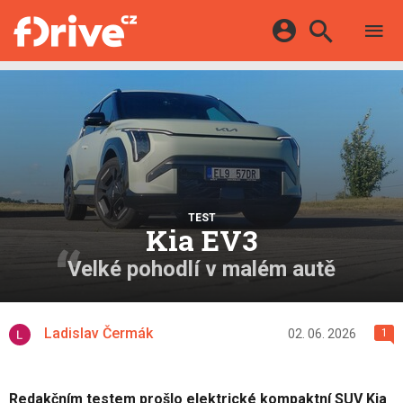
TESTY
ELEKTROMOBILY
Přihlášení a registrace pomocí:
HYBRIDY
KATALOG
E-MOTORSPORT
Facebook
Google
MAPA STANIC
OSTATNÍ
VIDEA
Twitter
Apple
Microsoft
SERIÁLY
DALŠÍ
TEST
Kia EV3
Velké pohodlí v malém autě
Ladislav Čermák
02. 06. 2026
1
Redakčním testem prošlo elektrické kompaktní SUV Kia