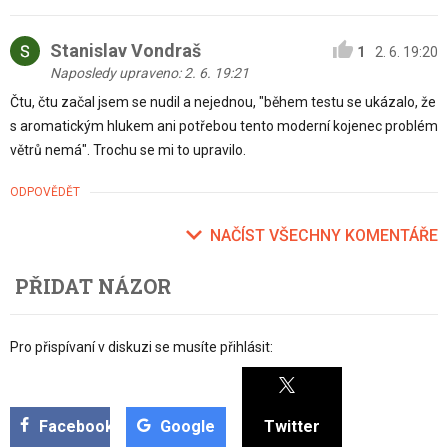
Stanislav Vondraš
1
2. 6. 19:20
Naposledy upraveno: 2. 6. 19:21
Čtu, čtu začal jsem se nudil a nejednou, "během testu se ukázalo, že
s aromatickým hlukem ani potřebou tento moderní kojenec problém
větrů nemá". Trochu se mi to upravilo.
ODPOVĚDĚT
NAČÍST VŠECHNY KOMENTÁŘE
PŘIDAT NÁZOR
Pro přispívaní v diskuzi se musíte přihlásit:
Facebook
Google
Twitter