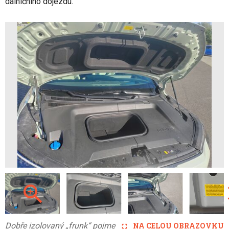
dálničního dojezdu.
Dobře izolovaný „frunk“ pojme
NA CELOU OBRAZOVKU