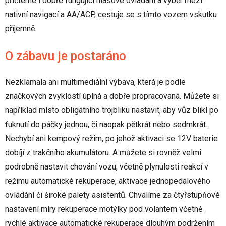
přičteme i dobře fungující hlasové ovládání a výběr mezi
nativní navigací a AA/ACP, cestuje se s tímto vozem vskutku
příjemně.
O zábavu je postaráno
Nezklamala ani multimediální výbava, která je podle
značkových zvyklostí úplná a dobře propracovaná. Můžete si
například místo obligátního trojbliku nastavit, aby vůz blikl po
ťuknutí do páčky jednou, či naopak pětkrát nebo sedmkrát.
Nechybí ani kempový režim, po jehož aktivaci se 12V baterie
dobíjí z trakčního akumulátoru. A můžete si rovněž velmi
podrobně nastavit chování vozu, včetně plynulosti reakcí v
režimu automatické rekuperace, aktivace jednopedálového
ovládání či široké palety asistentů. Chválíme za čtyřstupňové
nastavení míry rekuperace motýlky pod volantem včetně
rychlé aktivace automatické rekuperace dlouhým podržením