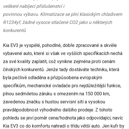
veškeré nabíjecí příslušenství i
povinnou výbavu. Klimatizace se plní klasickým chladivem
R1234yf, žádné vysoce stlačené CO2 jako u některých
konkurentů
Kia EV3 je vyspělé, pohodlné, dobře zpracované a skvěle
vybavené auto, které si však ve vyšších specifikacích nechá
za své kvality zaplatit, což vynikne zejména proti cenám
čínských konkurentů. Jenže tady dostáváte techniku, která
byla pečlivě odladěna a přizpůsobena evropským
specifikům, mechanické ovladače pro nejdůležitější funkce,
plnou sedmiletou záruku s omezením na 150 000 km,
zavedenou značku s hustou servisní sítí a vysokou
pravděpodobnost výhodného dalšího prodeje. Z tohoto
pohledu se jeví poměr cena/hodnota jako odpovídající, navíc
Kia EV3 co do komfortu nahradí o třídu větší auto. Jen kufr by