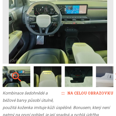
Kombinace šedohnědé a
NA CELOU OBRAZOVKU
béžové barvy působí útulně,
použitá koženka imituje kůži úspěšně. Bonusem, který není
patrný na první pohled, je její snadná a rychlá údržba