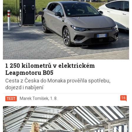
1 250 kilometrů v elektrickém
Leapmotoru B05
Cesta z Česka do Monaka prověřila spotřebu,
dojezd i nabíjení
16
Marek Tomíšek
,
1. 8.
TEST