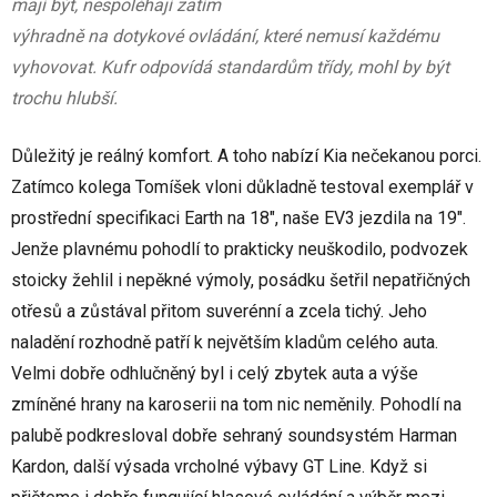
mají být, nespoléhají zatím
výhradně na dotykové ovládání, které nemusí každému
vyhovovat. Kufr odpovídá standardům třídy, mohl by být
trochu hlubší.
Důležitý je reálný komfort. A toho nabízí Kia nečekanou porci.
Zatímco kolega Tomíšek vloni důkladně testoval exemplář v
prostřední specifikaci Earth na 18", naše EV3 jezdila na 19".
Jenže plavnému pohodlí to prakticky neuškodilo, podvozek
stoicky žehlil i nepěkné výmoly, posádku šetřil nepatřičných
otřesů a zůstával přitom suverénní a zcela tichý. Jeho
naladění rozhodně patří k největším kladům celého auta.
Velmi dobře odhlučněný byl i celý zbytek auta a výše
zmíněné hrany na karoserii na tom nic neměnily. Pohodlí na
palubě podkresloval dobře sehraný soundsystém Harman
Kardon, další výsada vrcholné výbavy GT Line. Když si