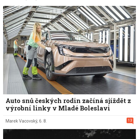
Auto snů českých rodin začíná sjíždět z
výrobní linky v Mladé Boleslavi
13
Marek Vacovský
,
6. 8.