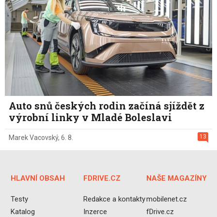
Auto snů českých rodin začíná sjíždět z
výrobní linky v Mladé Boleslavi
13
Marek Vacovský
,
6. 8.
HLAVNÍ OBSAH
FDRIVE.CZ
NAŠE MAGAZÍNY
Testy
Redakce a kontakty
mobilenet.cz
Katalog
Inzerce
fDrive.cz