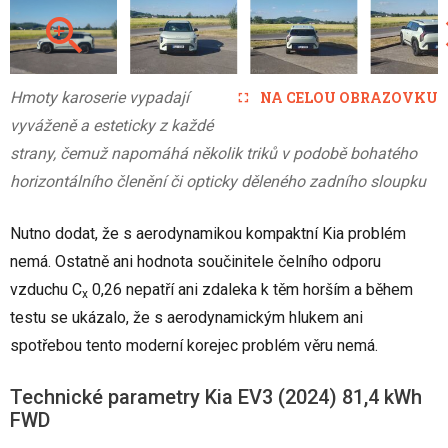
Hmoty karoserie vypadají
NA CELOU OBRAZOVKU
vyváženě a esteticky z každé
strany, čemuž napomáhá několik triků v podobě bohatého
horizontálního členění či opticky děleného zadního sloupku
Nutno dodat, že s aerodynamikou kompaktní Kia problém
nemá. Ostatně ani hodnota součinitele čelního odporu
vzduchu C
0,26 nepatří ani zdaleka k těm horším a během
x
testu se ukázalo, že s aerodynamickým hlukem ani
spotřebou tento moderní korejec problém věru nemá.
Technické parametry Kia EV3 (2024) 81,4 kWh
FWD