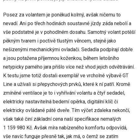
Posez za volantem je poněkud kolmý, avšak ničemu to
nevadí. Ani po třech hodinách soustavné jízdy záda nebolí a
vše podstatné je v pohodlném dosahu. Samotný volant potěší
pěkným tvarem i poctivě tlustým věncem, stejně jako
nešizenými mechanickými ovladači. Sedadla podpírají dobře
a jsou potažena příjemnou koženkou, během letošního
netypicky parného jara přišlo více než vhod jejich odvětrávání.
K testu jsme totiž dostali exemplář ve vrcholné výbavě GT
Line a užívali si přepychových prvků, které k ní patří. Kromě
zmíněné ventilace je to i vyhřívání volantu a čtyř sedadel,
elektricky nastavitelná bederní opěrka, digitální klíč či
elektricky ovládané páté dveře. Tím výčet zdaleka nekončí,
však také činí základní cena naší specifikace nemalých
1 159 980 Kč. Avšak míra nabízeného komfortu odpovídá,
vše navíc funguje přesně tak, jak má, o čemž se zatím