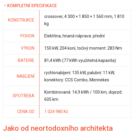
KOMPLETNÍ SPECIFIKACE
crossover, 4 300 × 1 850 × 1 560 mm, 1 810
KONSTRUKCE
kg
POHON
Elektřina, hnaná náprava: přední
VÝKON
150 kW, 204 koní, točivý moment: 283 Nm
BATERIE
81,4 kWh (77 kWh využitelná kapacita)
rychlonabíjení: 135 kW, palubní: 11 kW,
NABÍJENÍ
konektory: CCS Combo, Mennekes
Kombinovaná: 14,9 kWh / 100 km, dojezd:
SPOTŘEBA
605 km
CENA OD
1 024 980 Kč
Jako od neortodoxního architekta