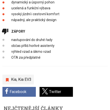
dynamický a úsporný pohon
ucelená a funkční výbava
vysoký jízdní i cestovní komfort
nápadný, ale praktický design
ZÁPORY
nastupování do druhé řady
občas příliš horlivé asistenty
výhled vzad a šikmo vzad
OTA za předplatné
Kia
,
Kia EV3
Facebook
Twitter
NEJČTENĚJŠÍ ČLÁNKY