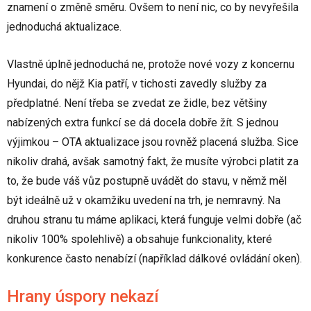
znamení o změně směru. Ovšem to není nic, co by nevyřešila
jednoduchá aktualizace.
Vlastně úplně jednoduchá ne, protože nové vozy z koncernu
Hyundai, do nějž Kia patří, v tichosti zavedly služby za
předplatné. Není třeba se zvedat ze židle, bez většiny
nabízených extra funkcí se dá docela dobře žít. S jednou
výjimkou – OTA aktualizace jsou rovněž placená služba. Sice
nikoliv drahá, avšak samotný fakt, že musíte výrobci platit za
to, že bude váš vůz postupně uvádět do stavu, v němž měl
být ideálně už v okamžiku uvedení na trh, je nemravný. Na
druhou stranu tu máme aplikaci, která funguje velmi dobře (ač
nikoliv 100% spolehlivě) a obsahuje funkcionality, které
konkurence často nenabízí (například dálkové ovládání oken).
Hrany úspory nekazí