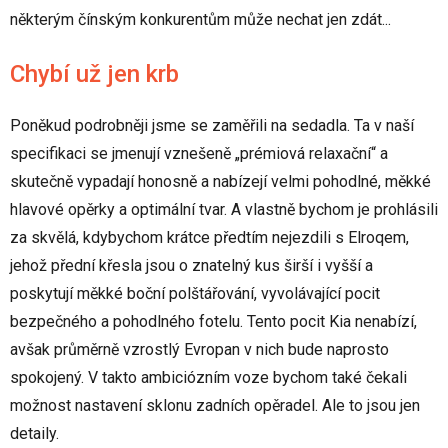
některým čínským konkurentům může nechat jen zdát...
Chybí už jen krb
Poněkud podrobněji jsme se zaměřili na sedadla. Ta v naší
specifikaci se jmenují vznešeně „prémiová relaxační“ a
skutečně vypadají honosně a nabízejí velmi pohodlné, měkké
hlavové opěrky a optimální tvar. A vlastně bychom je prohlásili
za skvělá, kdybychom krátce předtím nejezdili s Elroqem,
jehož přední křesla jsou o znatelný kus širší i vyšší a
poskytují měkké boční polštářování, vyvolávající pocit
bezpečného a pohodlného fotelu. Tento pocit Kia nenabízí,
avšak průměrně vzrostlý Evropan v nich bude naprosto
spokojený. V takto ambiciózním voze bychom také čekali
možnost nastavení sklonu zadních opěradel. Ale to jsou jen
detaily.