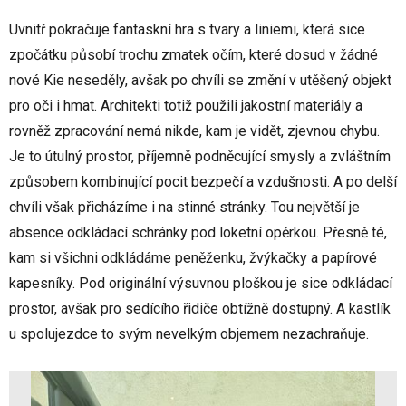
Uvnitř pokračuje fantaskní hra s tvary a liniemi, která sice
zpočátku působí trochu zmatek očím, které dosud v žádné
nové Kie neseděly, avšak po chvíli se změní v utěšený objekt
pro oči i hmat. Architekti totiž použili jakostní materiály a
rovněž zpracování nemá nikde, kam je vidět, zjevnou chybu.
Je to útulný prostor, příjemně podněcující smysly a zvláštním
způsobem kombinující pocit bezpečí a vzdušnosti. A po delší
chvíli však přicházíme i na stinné stránky. Tou největší je
absence odkládací schránky pod loketní opěrkou. Přesně té,
kam si všichni odkládáme peněženku, žvýkačky a papírové
kapesníky. Pod originální výsuvnou ploškou je sice odkládací
prostor, avšak pro sedícího řidiče obtížně dostupný. A kastlík
u spolujezdce to svým nevelkým objemem nezachraňuje.