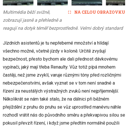
Multimédia běží svižně,
NA CELOU OBRAZOVKU
zobrazují jasně a přehledně a
reagují na dotyk téměř bezprostředně. Velmi dobrý standard
Jízdních asistentů je tu nepřeberné množství a hlídají
všechno možné, včetně jízdy v koloně. Určitě zvyšují
bezpečnost, přesto bychom ale dali přednost dávkovému
vypínači, jaký mají třeba Renaulty. Vůz totiž pípá mnohem
častěji, než jsme zvyklí, varuje různými tóny před rozličnými
nebezpečenstvími, avšak vyznat se v tom není snadné a
řízení za neustálých výstražných zvuků není nejpříjemnější.
Několikrát se nám také stalo, že na dálnici při běžném
přejíždění z pruhu do pruhu se vůz uprostřed manévru náhle
rozhodl vrátit nás do původního směru a překvapivou silou se
pokusil převzít řízení, i když jsme předtím normálně použili