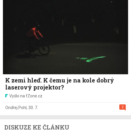
K zemi hleď. K čemu je na kole dobrý
laserový projektor?
Vyšlo na fZone.cz
2
Ondřej Pohl
,
30. 7.
DISKUZE KE ČLÁNKU