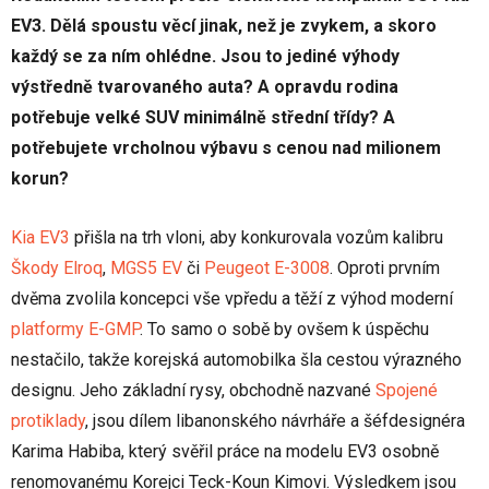
EV3. Dělá spoustu věcí jinak, než je zvykem, a skoro
každý se za ním ohlédne. Jsou to jediné výhody
výstředně tvarovaného auta? A opravdu rodina
potřebuje velké SUV minimálně střední třídy? A
potřebujete vrcholnou výbavu s cenou nad milionem
korun?
Kia EV3
přišla na trh vloni, aby konkurovala vozům kalibru
Škody Elroq
,
MGS5 EV
či
Peugeot E-3008
. Oproti prvním
dvěma zvolila koncepci vše vpředu a těží z výhod moderní
platformy E-GMP
. To samo o sobě by ovšem k úspěchu
nestačilo, takže korejská automobilka šla cestou výrazného
designu. Jeho základní rysy, obchodně nazvané
Spojené
protiklady
, jsou dílem libanonského návrháře a šéfdesignéra
Karima Habiba, který svěřil práce na modelu EV3 osobně
renomovanému Korejci Teck-Koun Kimovi. Výsledkem jsou