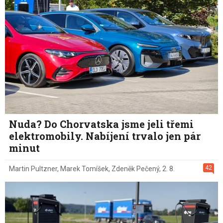
Nuda? Do Chorvatska jsme jeli třemi
elektromobily. Nabíjení trvalo jen pár
minut
42
Martin Pultzner
,
Marek Tomíšek
,
Zdeněk Pečený
,
2. 8.