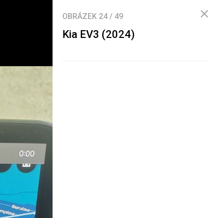
OBRÁZEK
24
/
49
Kia EV3 (2024)