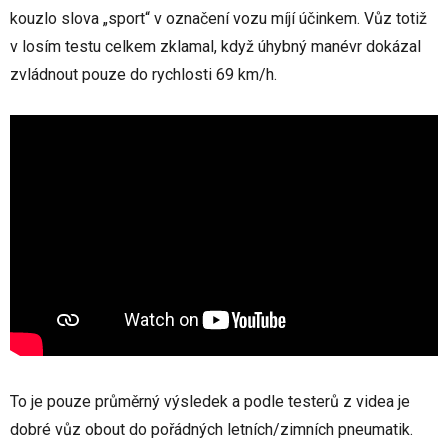
kouzlo slova „sport“ v označení vozu míjí účinkem. Vůz totiž
v losím testu celkem zklamal, když úhybný manévr dokázal
zvládnout pouze do rychlosti 69 km/h.
To je pouze průměrný výsledek a podle testerů z videa je
dobré vůz obout do pořádných letních/zimních pneumatik.