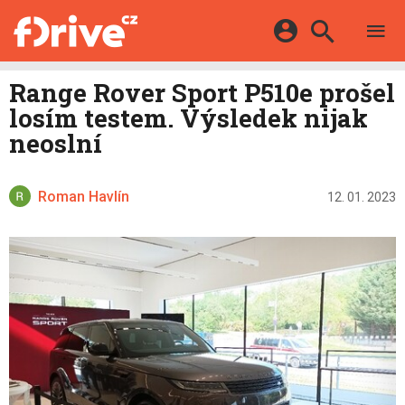
TESTY
ELEKTROMOBILY
Přihlášení a registrace pomocí:
Range Rover Sport P510e prošel
HYBRIDY
KATALOG
losím testem. Výsledek nijak
E-MOTORSPORT
Facebook
Google
MAPA STANIC
neoslní
OSTATNÍ
VIDEA
Twitter
Apple
Microsoft
SERIÁLY
DALŠÍ
Roman Havlín
12. 01. 2023