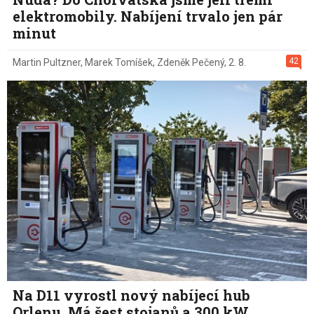
elektromobily. Nabíjení trvalo jen pár
minut
42
Martin Pultzner
,
Marek Tomíšek
,
Zdeněk Pečený
,
2. 8.
Na D11 vyrostl nový nabíjecí hub
Orlenu. Má šest stojanů a 300 kW