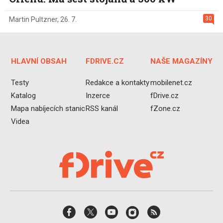
30
Martin Pultzner
,
26. 7.
HLAVNÍ OBSAH
FDRIVE.CZ
NAŠE MAGAZÍNY
Testy
Redakce a kontakty
mobilenet.cz
Katalog
Inzerce
fDrive.cz
Mapa nabíjecích stanic
RSS kanál
fZone.cz
Videa