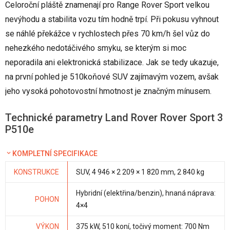
Celoroční pláště znamenají pro Range Rover Sport velkou
nevýhodu a stabilita vozu tím hodně trpí. Při pokusu vyhnout
se náhlé překážce v rychlostech přes 70 km/h šel vůz do
nehezkého nedotáčivého smyku, se kterým si moc
neporadila ani elektronická stabilizace. Jak se tedy ukazuje,
na první pohled je 510koňové SUV zajímavým vozem, avšak
jeho vysoká pohotovostní hmotnost je značným mínusem.
Technické parametry Land Rover Rover Sport 3
P510e
KOMPLETNÍ SPECIFIKACE
KONSTRUKCE
SUV, 4 946 × 2 209 × 1 820 mm, 2 840 kg
Hybridní (elektřina/benzin), hnaná náprava:
POHON
4×4
VÝKON
375 kW, 510 koní, točivý moment: 700 Nm