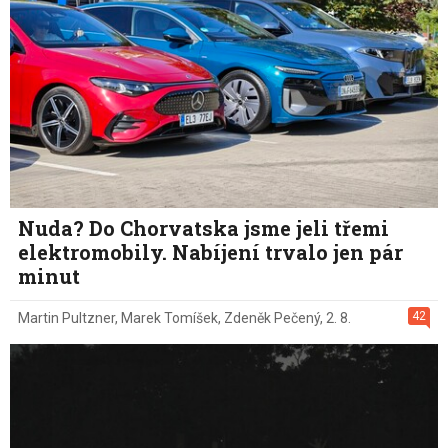
Nuda? Do Chorvatska jsme jeli třemi
elektromobily. Nabíjení trvalo jen pár
minut
42
Martin Pultzner
,
Marek Tomíšek
,
Zdeněk Pečený
,
2. 8.