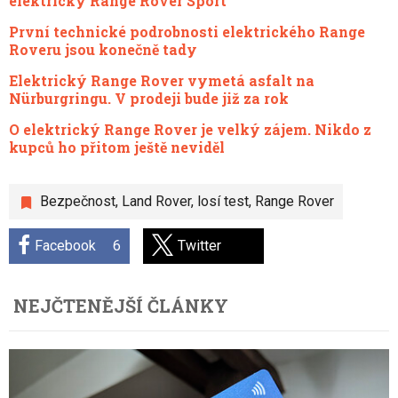
elektrický Range Rover Sport
První technické podrobnosti elektrického Range
Roveru jsou konečně tady
Elektrický Range Rover vymetá asfalt na
Nürburgringu. V prodeji bude již za rok
O elektrický Range Rover je velký zájem. Nikdo z
kupců ho přitom ještě neviděl
Bezpečnost
,
Land Rover
,
losí test
,
Range Rover
Facebook
6
Twitter
NEJČTENĚJŠÍ ČLÁNKY