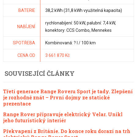
BATERIE
38,2 kWh (31,8 kWh využitelná kapacita)
rychlonabíjení: 50 kW, palubní: 7,4 kW,
NABÍJENÍ
konektory: CCS Combo, Mennekes
SPOTŘEBA
Kombinovaná: ? l / 100 km
CENA OD
3 661 870 Kč
SOUVISEJÍCÍ ČLÁNKY
Třetí generace Range Roveru Sport je tady. Zlepšení
je rozhodně znát – První dojmy ze statické
prezentace
Range Rover připravuje elektrický Velar. Unikl
jeho futuristický interiér
Překvapení z Británie. Do konce roku dorazí na trh