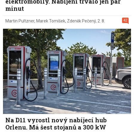
elektromobily. Nabíjení trvalo jen pár
minut
42
Martin Pultzner
,
Marek Tomíšek
,
Zdeněk Pečený
,
2. 8.
Na D11 vyrostl nový nabíjecí hub
Orlenu. Má šest stojanů a 300 kW