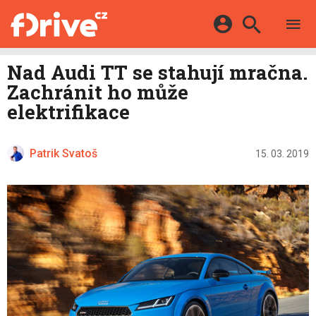
TESTY
ELEKTROMOBILY
Přihlášení a registrace pomocí:
Nad Audi TT se stahují mračna.
HYBRIDY
KATALOG
Zachránit ho může
E-MOTORSPORT
Facebook
Google
MAPA STANIC
elektrifikace
OSTATNÍ
VIDEA
Twitter
Apple
Microsoft
SERIÁLY
DALŠÍ
Patrik Svatoš
15. 03. 2019