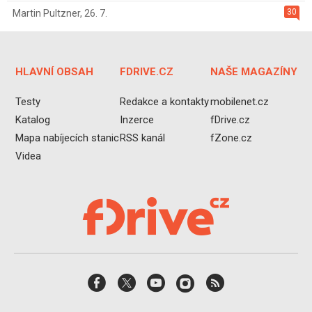
30
Martin Pultzner
,
26. 7.
HLAVNÍ OBSAH
FDRIVE.CZ
NAŠE MAGAZÍNY
Testy
Redakce a kontakty
mobilenet.cz
Katalog
Inzerce
fDrive.cz
Mapa nabíjecích stanic
RSS kanál
fZone.cz
Videa