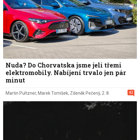
Nuda? Do Chorvatska jsme jeli třemi
elektromobily. Nabíjení trvalo jen pár
minut
42
Martin Pultzner
,
Marek Tomíšek
,
Zdeněk Pečený
,
2. 8.