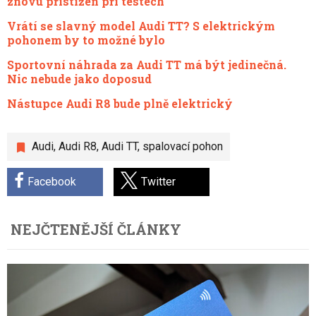
znovu přistižen při testech
Vrátí se slavný model Audi TT? S elektrickým
pohonem by to možné bylo
Sportovní náhrada za Audi TT má být jedinečná.
Nic nebude jako doposud
Nástupce Audi R8 bude plně elektrický
Audi
,
Audi R8
,
Audi TT
,
spalovací pohon
Facebook
Twitter
NEJČTENĚJŠÍ ČLÁNKY