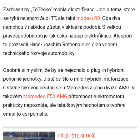
Zachránit by „TéTéčko“ mohla elektrifikace. Jde o téma, které
se týká nejenom Audi TT, ale také
modelu R8
. Oba dva
nemohou v nabídce zůstat v aktuální podobě. S velkou
pravděpodobností je tak čeká nástup elektrifikace. Alespoň
to prozradil Hans-Joachim Rothenpieler, člen vedení
technického rozvoje automobilky.
Osobně si myslím, že by se nejednalo o plug-in hybridní
pohonné jednotky. Jistě by šlo o mild-hybridní motorizace.
Ostatně takovou cestou šel i Mercedes a jeho divize AMG. V
takovém
Mercedes E53 AMG
přítomnost elektromotoru
prakticky nepoznáte, ale tabulkovým hodnotám o tvoření
emisí to asi pomáhá.
PŘEČTĚTE SI TAKÉ