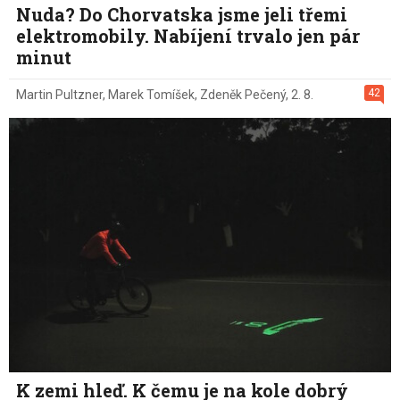
Nuda? Do Chorvatska jsme jeli třemi
elektromobily. Nabíjení trvalo jen pár
minut
42
Martin Pultzner
,
Marek Tomíšek
,
Zdeněk Pečený
,
2. 8.
K zemi hleď. K čemu je na kole dobrý