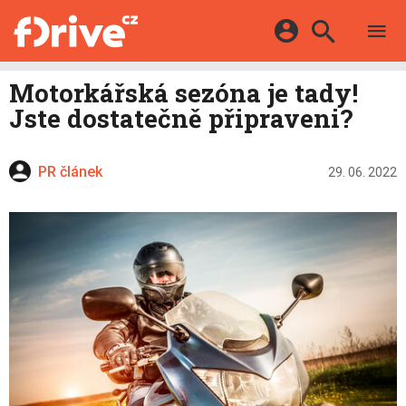
TESTY
ELEKTROMOBILY
Přihlášení a registrace pomocí:
Motorkářská sezóna je tady!
HYBRIDY
KATALOG
Jste dostatečně připraveni?
E-MOTORSPORT
Facebook
Google
MAPA STANIC
OSTATNÍ
VIDEA
PR článek
Twitter
Apple
Microsoft
29. 06. 2022
SERIÁLY
DALŠÍ