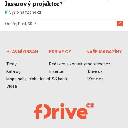
laserový projektor?
Vyšlo na fZone.cz
2
Ondřej Pohl
,
30. 7.
HLAVNÍ OBSAH
FDRIVE.CZ
NAŠE MAGAZÍNY
Testy
Redakce a kontakty
mobilenet.cz
Katalog
Inzerce
fDrive.cz
Mapa nabíjecích stanic
RSS kanál
fZone.cz
Videa