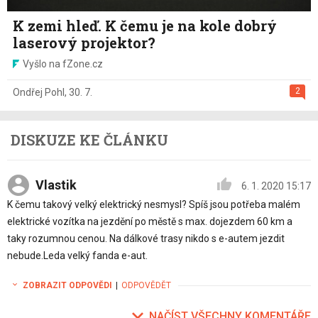
K zemi hleď. K čemu je na kole dobrý
laserový projektor?
Vyšlo na fZone.cz
2
Ondřej Pohl
,
30. 7.
DISKUZE KE ČLÁNKU
Vlastik
6. 1. 2020 15:17
K čemu takový velký elektrický nesmysl? Spíš jsou potřeba malém
elektrické vozítka na jezdění po městě s max. dojezdem 60 km a
taky rozumnou cenou. Na dálkové trasy nikdo s e-autem jezdit
nebude.Leda velký fanda e-aut.
ZOBRAZIT ODPOVĚDI
|
ODPOVĚDĚT
NAČÍST VŠECHNY KOMENTÁŘE