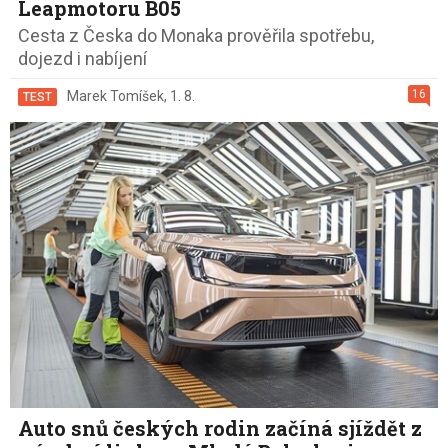
Leapmotoru B05
Cesta z Česka do Monaka prověřila spotřebu,
dojezd i nabíjení
16
Marek Tomíšek
,
1. 8.
TEST
Auto snů českých rodin začíná sjíždět z