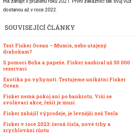
má zahájit v průběhu roku 2021. První zákazníci tak svůj vůz
dostanou až v roce 2022.
SOUVISEJÍCÍ ČLÁNKY
Test Fisker Ocean – Mumie, nebo utajený
drahokam?
S pomocí Boha a papeže. Fisker nasbíral už 50 000
rezervací
Exotika po vyhynutí. Testujeme unikátní Fisker
Ocean
Fisker nemá pokoj ani po bankrotu. Vrší se
svolávací akce, řešit je musí
Fisker zahájil výprodeje, je levnější než Tesla
Fisker v roce 2023: černá čísla, nové trhy a
zrychlování růstu