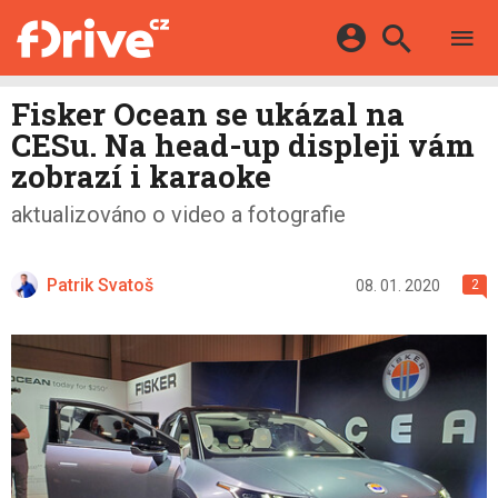
TESTY
ELEKTROMOBILY
Přihlášení a registrace pomocí:
Fisker Ocean se ukázal na
HYBRIDY
KATALOG
CESu. Na head-up displeji vám
E-MOTORSPORT
Facebook
Google
MAPA STANIC
zobrazí i karaoke
OSTATNÍ
VIDEA
Twitter
Apple
Microsoft
aktualizováno o video a fotografie
SERIÁLY
DALŠÍ
Patrik Svatoš
08. 01. 2020
2