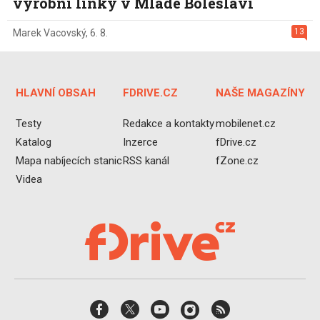
výrobní linky v Mladé Boleslavi
13
Marek Vacovský
,
6. 8.
HLAVNÍ OBSAH
FDRIVE.CZ
NAŠE MAGAZÍNY
Testy
Redakce a kontakty
mobilenet.cz
Katalog
Inzerce
fDrive.cz
Mapa nabíjecích stanic
RSS kanál
fZone.cz
Videa