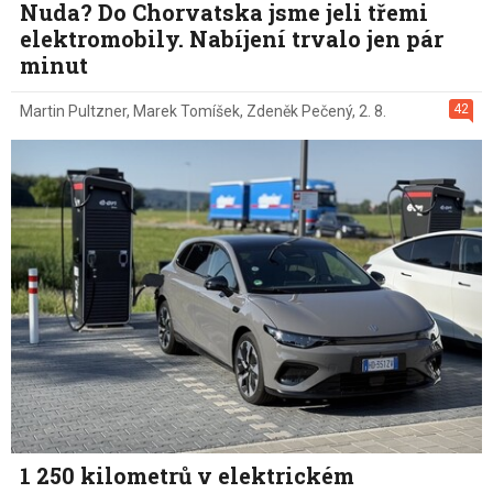
Nuda? Do Chorvatska jsme jeli třemi
elektromobily. Nabíjení trvalo jen pár
minut
42
Martin Pultzner
,
Marek Tomíšek
,
Zdeněk Pečený
,
2. 8.
1 250 kilometrů v elektrickém