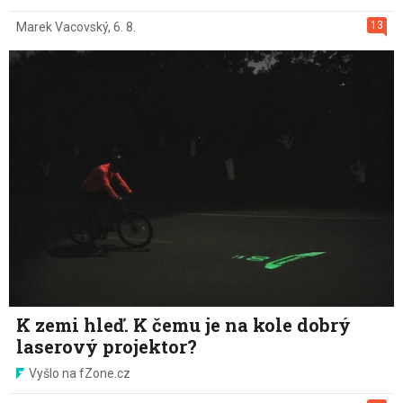
13
Marek Vacovský
,
6. 8.
K zemi hleď. K čemu je na kole dobrý
laserový projektor?
Vyšlo na fZone.cz