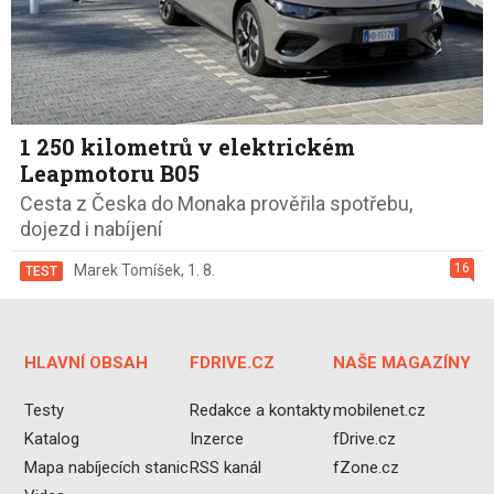
1 250 kilometrů v elektrickém
Leapmotoru B05
Cesta z Česka do Monaka prověřila spotřebu,
dojezd i nabíjení
16
Marek Tomíšek
,
1. 8.
TEST
HLAVNÍ OBSAH
FDRIVE.CZ
NAŠE MAGAZÍNY
Testy
Redakce a kontakty
mobilenet.cz
Katalog
Inzerce
fDrive.cz
Mapa nabíjecích stanic
RSS kanál
fZone.cz