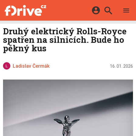
TESTY
ELEKTROMOBILY
Přihlášení a registrace pomocí:
Druhý elektrický Rolls-Royce
HYBRIDY
KATALOG
spatřen na silnicích. Bude ho
E-MOTORSPORT
Facebook
Google
MAPA STANIC
pěkný kus
OSTATNÍ
VIDEA
Twitter
Apple
Microsoft
SERIÁLY
DALŠÍ
Ladislav Čermák
16. 01. 2026