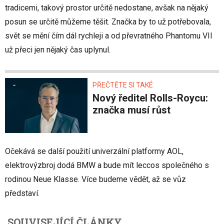
tradicemi, takový prostor určitě nedostane, avšak na nějaký
posun se určitě můžeme těšit. Značka by to už potřebovala,
svět se mění čím dál rychleji a od převratného Phantomu VII
už přeci jen nějaký čas uplynul.
PŘEČTĚTE SI TAKÉ
Nový ředitel Rolls-Roycu:
značka musí růst
Očekává se další použití univerzální platformy AOL,
elektrovýzbroj dodá BMW a bude mít leccos společného s
rodinou Neue Klasse. Více budeme vědět, až se vůz
představí.
SOUVISEJÍCÍ ČLÁNKY