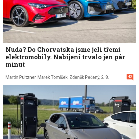
Nuda? Do Chorvatska jsme jeli třemi
elektromobily. Nabíjení trvalo jen pár
minut
42
Martin Pultzner
,
Marek Tomíšek
,
Zdeněk Pečený
,
2. 8.