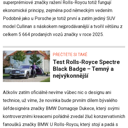
superprémiové značky ražení Rolls-Roycu totiž fungují
ekonomické principy, zejména pod německým vedením.
Podobně jako u Porsche je totiž první a zatím jediný SUV
model Cullinan s náskokem nejprodávanější a tvořil většinu z
celkem 5 664 prodaných vozů značky v roce 2025.
PŘEČTĚTE SI TAKÉ
Test Rolls-Royce Spectre
Black Badge – Temný a
nejvýkonnější
Ačkoliv zatím oficiálně nevíme vůbec nic o designu ani
technice, už víme, že novinka bude prvním dílem bývalého
šéfdesignéra značky BMW Domagoje Dukece, který svými
kontroverzními kreacemi pořádně zvedal žluč konzervativních
fanoušků značky BMW. U Rolls-Roycu, který stojí a padá s