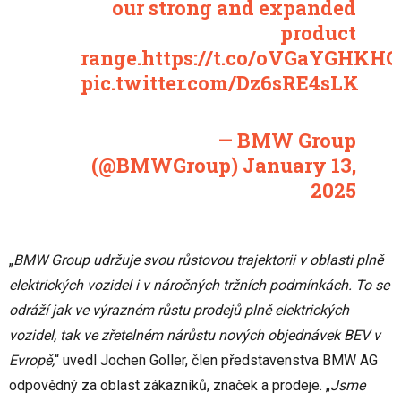
our strong and expanded
product
range.
https://t.co/oVGaYGHKHG
pic.twitter.com/Dz6sRE4sLK
— BMW Group
(@BMWGroup)
January 13,
2025
„
BMW Group udržuje svou růstovou trajektorii v oblasti plně
elektrických vozidel i v náročných tržních podmínkách. To se
odráží jak ve výrazném růstu prodejů plně elektrických
vozidel, tak ve zřetelném nárůstu nových objednávek BEV v
Evropě,
“ uvedl Jochen Goller, člen představenstva BMW AG
odpovědný za oblast zákazníků, značek a prodeje. „
Jsme