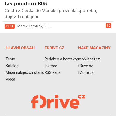
Leapmotoru B05
Cesta z Česka do Monaka prověřila spotřebu,
dojezd i nabíjení
16
Marek Tomíšek
,
1. 8.
TEST
HLAVNÍ OBSAH
FDRIVE.CZ
NAŠE MAGAZÍNY
Testy
Redakce a kontakty
mobilenet.cz
Katalog
Inzerce
fDrive.cz
Mapa nabíjecích stanic
RSS kanál
fZone.cz
Videa