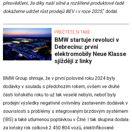
přesvědčeni, že díky naší silné a rozšířené produktové řadě
dokážeme udržet růst prodejů BEV i v roce 2025,
“ dodal.
PŘEČTĚTE SI TAKÉ
BMW startuje revoluci v
Debrecínu: první
elektromobily Neue Klasse
sjíždějí z linky
BMW Group shrnuje, že v první polovině roku 2024 byly
dodávky v souladu s předchozím rokem, ovšem ve druhé
části loňského roku to už tak veselé nebylo, neboť byly
prodejní výsledky negativně ovlivněny zastavením dodávek v
souvislosti s problémy s integrovaným brzdovým systémem
(IBS) a také utlumenou poptávkou v Číně. I tak skupina dodala
za loňský rok celkově 2 450 804 vozů, elektrifikované