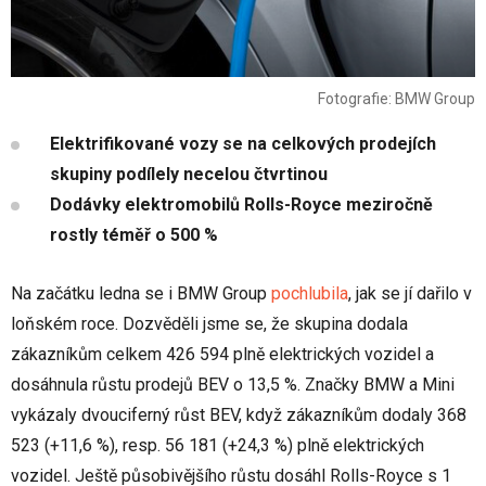
Fotografie: BMW Group
Elektrifikované vozy se na celkových prodejích
skupiny podílely necelou čtvrtinou
Dodávky elektromobilů Rolls-Royce meziročně
rostly téměř o 500 %
Na začátku ledna se i BMW Group
pochlubila
, jak se jí dařilo v
loňském roce. Dozvěděli jsme se, že skupina dodala
zákazníkům celkem 426 594 plně elektrických vozidel a
dosáhnula růstu prodejů BEV o 13,5 %. Značky BMW a Mini
vykázaly dvouciferný růst BEV, když zákazníkům dodaly 368
523 (+11,6 %), resp. 56 181 (+24,3 %) plně elektrických
vozidel. Ještě působivějšího růstu dosáhl Rolls-Royce s 1