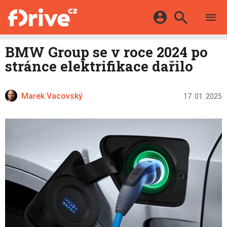
TESTY
ELEKTROMOBILY
Přihlášení a registrace pomocí:
BMW Group se v roce 2024 po
HYBRIDY
KATALOG
stránce elektrifikace dařilo
E-MOTORSPORT
Facebook
Google
MAPA STANIC
OSTATNÍ
VIDEA
Marek Vacovský
Twitter
Apple
Microsoft
17. 01. 2025
SERIÁLY
DALŠÍ