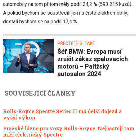
automobily na tom přitom měly podíl 24,2 % (593 215 kusů).
A pokud bychom se soustředili jen na čisté elektromobily,
dostali bychom se na podíl 17,4 %.
PŘEČTĚTE SI TAKÉ
Šéf BMW: Evropa musí
zrušit zákaz spalovacích
motorů – Pařížský
autosalon 2024
SOUVISEJÍCÍ ČLÁNKY
Rolls-Royce Spectre Series II má delší dojezd a
vyšší výkon
Pražské lázně pro vozy Rolls-Royce. Nejčastěji tam
míří elektrický Spectre