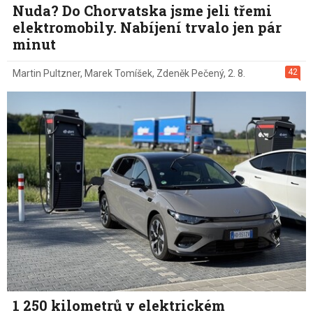
Nuda? Do Chorvatska jsme jeli třemi
elektromobily. Nabíjení trvalo jen pár
minut
42
Martin Pultzner
,
Marek Tomíšek
,
Zdeněk Pečený
,
2. 8.
1 250 kilometrů v elektrickém