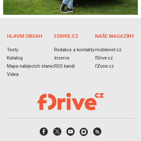
HLAVNÍ OBSAH
FDRIVE.CZ
NAŠE MAGAZÍNY
Testy
Redakce a kontakty
mobilenet.cz
Katalog
Inzerce
fDrive.cz
Mapa nabíjecích stanic
RSS kanál
fZone.cz
Videa