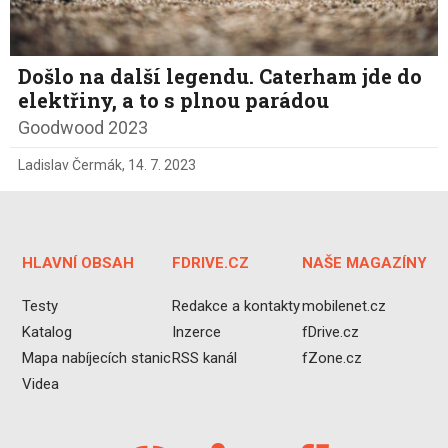
Došlo na další legendu. Caterham jde do
elektřiny, a to s plnou parádou
Goodwood 2023
Ladislav Čermák
,
14. 7. 2023
HLAVNÍ OBSAH
FDRIVE.CZ
NAŠE MAGAZÍNY
Testy
Redakce a kontakty
mobilenet.cz
Katalog
Inzerce
fDrive.cz
Mapa nabíjecích stanic
RSS kanál
fZone.cz
Videa