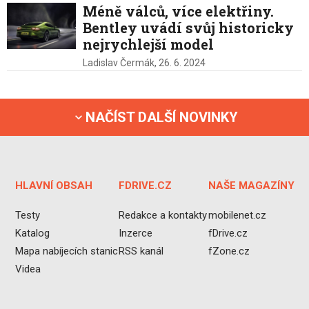
Méně válců, více elektřiny.
Bentley uvádí svůj historicky
nejrychlejší model
Ladislav Čermák,
26. 6. 2024
NAČÍST DALŠÍ NOVINKY
HLAVNÍ OBSAH
FDRIVE.CZ
NAŠE MAGAZÍNY
Testy
Redakce a kontakty
mobilenet.cz
Katalog
Inzerce
fDrive.cz
Mapa nabíjecích stanic
RSS kanál
fZone.cz
Videa