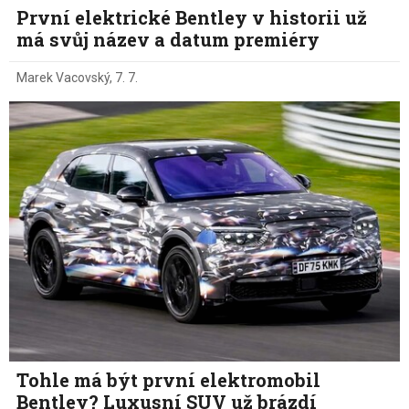
První elektrické Bentley v historii už
má svůj název a datum premiéry
Marek Vacovský
,
7. 7.
Tohle má být první elektromobil
Bentley? Luxusní SUV už brázdí