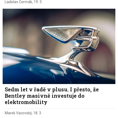
Ladislav Čermák
,
19. 3.
Sedm let v řadě v plusu. I přesto, že
Bentley masivně investuje do
elektromobility
Marek Vacovský
,
18. 3.