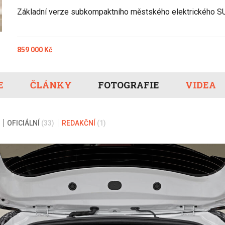
Eco-Rally
Autonomní řízen
Základní verze subkompaktního městského elektrického SU
Ostatní
Carsharing
Systémy a tech
s-Benz
Veřejná doprav
Nabíjení a nabíj
859 000 Kč
stanice
Redakční článk
gen
Ostatní
E
ČLÁNKY
FOTOGRAFIE
VIDEA
OFICIÁLNÍ
(33)
REDAKČNÍ
(1)