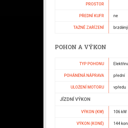
PROSTOR
PŘEDNÍ KUFR
ne
TAŽNÉ ZAŘÍZENÍ
brzděný
POHON A VÝKON
TYP POHONU
Elektřin
POHÁNĚNÁ NÁPRAVA
přední
ULOŽENÍ MOTORU
vpředu
JÍZDNÍ VÝKON
VÝKON (KW)
106 kW
VÝKON (KONĚ)
144 kon