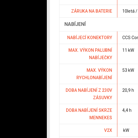
ZÁRUKA NA BATERIE
10letá 
NABÍJENÍ
NABÍJECÍ KONEKTORY
CCS Co
MAX. VÝKON PALUBNÍ
11 kW
NABÍJEČKY
MAX. VÝKON
53 kW
RYCHLONABÍJENÍ
DOBA NABÍJENÍ Z 230V
20,9 h
ZÁSUVKY
DOBA NABÍJENÍ SKRZE
4,4 h
MENNEKES
V2X
kW