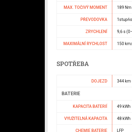
MAX. TOČIVÝ MOMENT
189 Nm
PŘEVODOVKA
1stupň
ZRYCHLENÍ
9,6 s (
MAXIMÁLNÍ RYCHLOST
150 km
SPOTŘEBA
DOJEZD
344 km
BATERIE
KAPACITA BATERIÍ
49 kWh
VYUŽITELNÁ KAPACITA
48 kWh
CHEMIE BATERIE
LFP