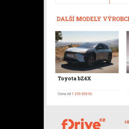
DALŠÍ MODELY VÝROBC
Toyota bZ4X
Cena od
1 290 000 Kč
H