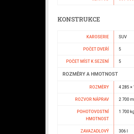
KONSTRUKCE
KAROSERIE
SUV
POČET DVEŘÍ
5
POČET MÍST K SEZENÍ
5
ROZMĚRY A HMOTNOST
ROZMĚRY
4 285 ×
ROZVOR NÁPRAV
2 700 
POHOTOVOSTNÍ
1 700 k
HMOTNOST
ZAVAZADLOVÝ
306 l