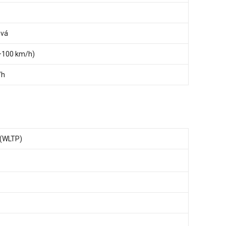
ová
0–100 km/h)
/h
 (WLTP)