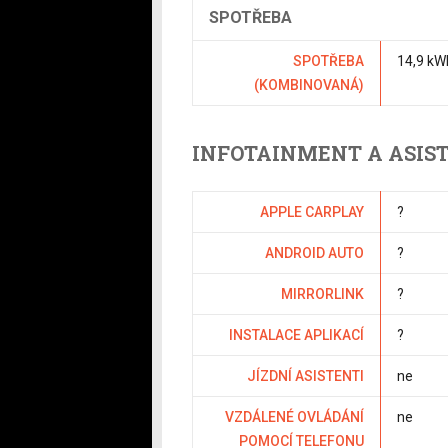
SPOTŘEBA
SPOTŘEBA
14,9 kW
(KOMBINOVANÁ)
INFOTAINMENT A ASIS
APPLE CARPLAY
?
ANDROID AUTO
?
MIRRORLINK
?
INSTALACE APLIKACÍ
?
JÍZDNÍ ASISTENTI
ne
VZDÁLENÉ OVLÁDÁNÍ
ne
POMOCÍ TELEFONU