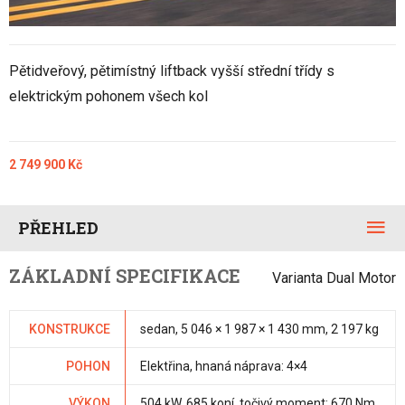
Pětidveřový, pětimístný liftback vyšší střední třídy s
elektrickým pohonem všech kol
2 749 900 Kč
PŘEHLED
ZÁKLADNÍ SPECIFIKACE
Varianta Dual Motor
KONSTRUKCE
sedan, 5 046 × 1 987 × 1 430 mm, 2 197 kg
POHON
Elektřina, hnaná náprava: 4×4
VÝKON
504 kW, 685 koní, točivý moment: 670 Nm