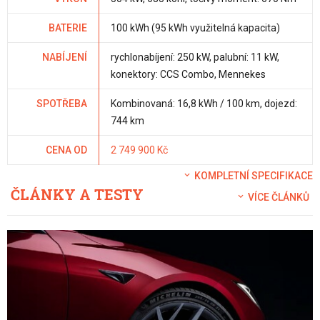
BATERIE
100 kWh (95 kWh využitelná kapacita)
NABÍJENÍ
rychlonabíjení: 250 kW, palubní: 11 kW,
konektory: CCS Combo, Mennekes
SPOTŘEBA
Kombinovaná: 16,8 kWh / 100 km, dojezd:
744 km
CENA OD
2 749 900 Kč
KOMPLETNÍ SPECIFIKACE
ČLÁNKY A TESTY
VÍCE ČLÁNKŮ