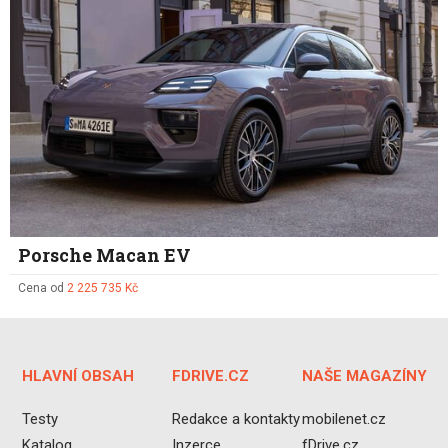
Porsche Macan EV
Cena od
2 225 735 Kč
HLAVNÍ OBSAH
FDRIVE.CZ
NAŠE MAGAZÍNY
Testy
Redakce a kontakty
mobilenet.cz
Katalog
Inzerce
fDrive.cz