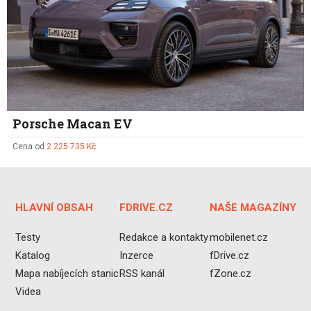
Porsche Macan EV
Cena od
2 225 735 Kč
HLAVNÍ OBSAH
FDRIVE.CZ
NAŠE MAGAZÍNY
Testy
Redakce a kontakty
mobilenet.cz
Katalog
Inzerce
fDrive.cz
Mapa nabíjecích stanic
RSS kanál
fZone.cz
Videa