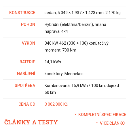
KONSTRUKCE
sedan, 5 049 × 1 937 × 1 423 mm, 2 170 kg
POHON
Hybridní (elektřina/benzin), hnaná
náprava: 4×4
VÝKON
340 kW, 462 (330 + 136) koní, točivý
moment: 700 Nm
BATERIE
14,1 kWh
NABÍJENÍ
konektory: Mennekes
SPOTŘEBA
Kombinovaná: 15,9 kWh / 100 km, dojezd:
50 km
CENA OD
3 002 000 Kč
KOMPLETNÍ SPECIFIKACE
ČLÁNKY A TESTY
VÍCE ČLÁNKŮ