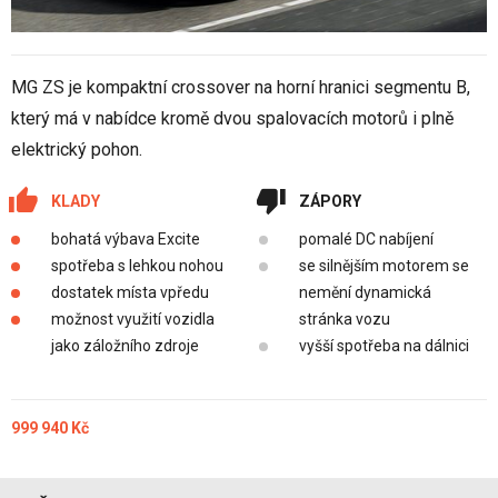
MG ZS je kompaktní crossover na horní hranici segmentu B,
který má v nabídce kromě dvou spalovacích motorů i plně
elektrický pohon.
KLADY
ZÁPORY
bohatá výbava Excite
pomalé DC nabíjení
spotřeba s lehkou nohou
se silnějším motorem se
dostatek místa vpředu
nemění dynamická
možnost využití vozidla
stránka vozu
jako záložního zdroje
vyšší spotřeba na dálnici
999 940 Kč