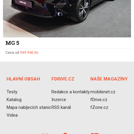
MG 5
Cena od
999 940 Kč
HLAVNÍ OBSAH
FDRIVE.CZ
NAŠE MAGAZÍNY
Testy
Redakce a kontakty
mobilenet.cz
Katalog
Inzerce
fDrive.cz
Mapa nabíjecích stanic
RSS kanál
fZone.cz
Videa