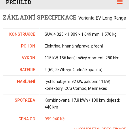
PŘEHLED
ZÁKLADNÍ SPECIFIKACE
Varianta EV Long Range
KONSTRUKCE
SUV, 4 323 × 1 809 × 1 649 mm, 1 570 kg
POHON
Elektřina, hnaná náprava: přední
VÝKON
115 kW, 156 koní, točivý moment: 280 Nm
BATERIE
? (69,9 kWh využitelná kapacita)
NABÍJENÍ
rychlonabíjení: 92 kW, palubní: 11 kW,
konektory: CCS Combo, Mennekes
SPOTŘEBA
Kombinovaná: 17,8 kWh / 100 km, dojezd:
440 km
CENA OD
999 940 Kč