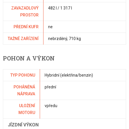
ZAVAZADLOVÝ
482 l / 1 317 l
PROSTOR
PŘEDNÍ KUFR
ne
TAŽNÉ ZAŘÍZENÍ
nebrzděný, 710 kg
POHON A VÝKON
TYP POHONU
Hybridní (elektřina/benzin)
POHÁNĚNÁ
přední
NÁPRAVA
ULOŽENÍ
vpředu
MOTORU
JÍZDNÍ VÝKON