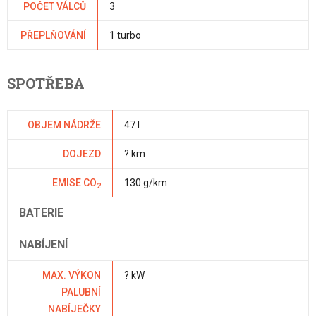
POČET VÁLCŮ
3
PŘEPLŇOVÁNÍ
1 turbo
SPOTŘEBA
OBJEM NÁDRŽE
47 l
DOJEZD
? km
EMISE CO
130 g/km
2
BATERIE
NABÍJENÍ
MAX. VÝKON
? kW
PALUBNÍ
NABÍJEČKY