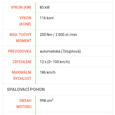
VÝKON (KW)
85 kW
VÝKON
116 koní
(KONĚ)
MAX. TOČIVÝ
200 Nm / 2 000 ot./min
MOMENT
PŘEVODOVKA
automatická (7stupňová)
ZRYCHLENÍ
12 s (0–100 km/h)
MAXIMÁLNÍ
186 km/h
RYCHLOST
SPALOVACÍ POHON
3
OBSAH
998 cm
MOTORU