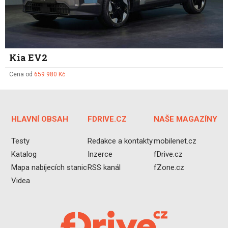
Kia EV2
Cena od
659 980 Kč
HLAVNÍ OBSAH
FDRIVE.CZ
NAŠE MAGAZÍNY
Testy
Redakce a kontakty
mobilenet.cz
Katalog
Inzerce
fDrive.cz
Mapa nabíjecích stanic
RSS kanál
fZone.cz
Videa