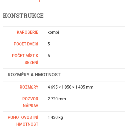
KONSTRUKCE
KAROSERIE
kombi
POČET DVEŘÍ
5
POČET MÍST K
5
SEZENÍ
ROZMĚRY A HMOTNOST
ROZMĚRY
4 695 × 1 850 × 1 435 mm
ROZVOR
2 720 mm
NÁPRAV
POHOTOVOSTNÍ
1 430 kg
HMOTNOST