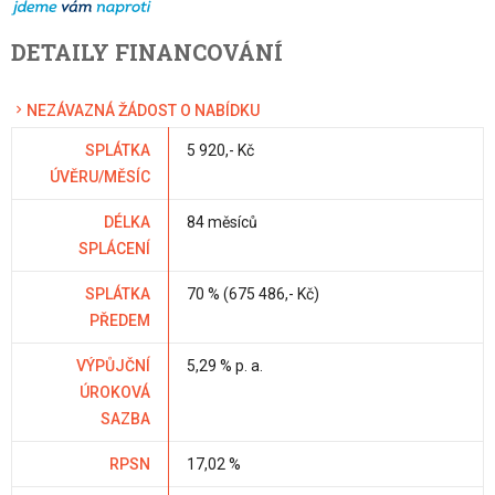
DETAILY FINANCOVÁNÍ
NEZÁVAZNÁ ŽÁDOST O NABÍDKU
SPLÁTKA
5 920,- Kč
ÚVĚRU/MĚSÍC
DÉLKA
84 měsíců
SPLÁCENÍ
SPLÁTKA
70 % (675 486,- Kč)
PŘEDEM
VÝPŮJČNÍ
5,29 % p. a.
ÚROKOVÁ
SAZBA
RPSN
17,02 %