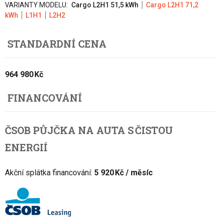
VARIANTY MODELU:
Cargo L2H1 51,5 kWh
Cargo L2H1 71,2
kWh
L1H1
L2H2
STANDARDNÍ CENA
964 980 Kč
FINANCOVÁNÍ
ČSOB PŮJČKA NA AUTA S ČISTOU
ENERGIÍ
Akční splátka financování:
5 920 Kč / měsíc