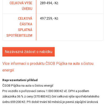
CELKOVÁ VÝŠE
289 494,- Kč
ÚVĚRU
CELKOVÁ
497 259,- Kč
ČÁSTKA
SPLATNÁ
SPOTŘEBITELEM
Nezávazná žádost o nabídku
Více informací o produktu ČSOB Půjčka na auta s čistou
energií
Reprezentativní příklad
ČSOB Půjčka na auta s čistou energií
Pro vozidlo s pořizovací cenou 1 030 000 Kč vč. DPH a podílem
zákazníka 36 % z ceny (370 800 Kč) činí celková výše spotřebitelského
úvěru 659 200 Kč. Při době trvání 60 měsíců je pevná zápůjční úroková