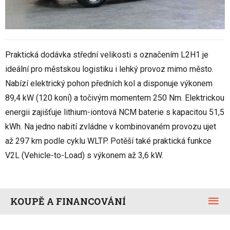
Praktická dodávka střední velikosti s označením L2H1 je
ideální pro městskou logistiku i lehký provoz mimo město.
Nabízí elektrický pohon předních kol a disponuje výkonem
89,4 kW (120 koní) a točivým momentem 250 Nm. Elektrickou
energii zajišťuje lithium-iontová NCM baterie s kapacitou 51,5
kWh. Na jedno nabití zvládne v kombinovaném provozu ujet
až 297 km podle cyklu WLTP. Potěší také praktická funkce
V2L (Vehicle-to-Load) s výkonem až 3,6 kW.
KOUPĚ A FINANCOVÁNÍ