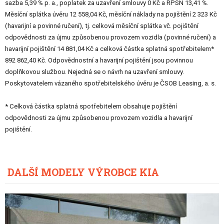
sazba 5,39 % p. a., poplatek za uzavření smlouvy 0 Kč a RPSN 13,41 %.
Měsíční splátka úvěru 12 558,04 Kč, měsíční náklady na pojištění 2 323 Kč
(havarijní a povinné ručení), tj. celková měsíční splátka vč. pojištění
odpovědnosti za újmu způsobenou provozem vozidla (povinné ručení) a
havarijní pojištění 14 881,04 Kč a celková částka splatná spotřebitelem*
892 862,40 Kč. Odpovědnostní a havarijní pojištění jsou povinnou
doplňkovou službou. Nejedná se o návrh na uzavření smlouvy.
Poskytovatelem vázaného spotřebitelského úvěru je ČSOB Leasing, a. s.
* Celková částka splatná spotřebitelem obsahuje pojištění
odpovědnosti za újmu způsobenou provozem vozidla a havarijní
pojištění.
DALŠÍ MODELY VÝROBCE KIA